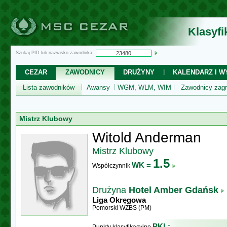
Klasyf
Szukaj PID lub nazwisko zawodnika:
CEZAR
ZAWODNICY
DRUŻYNY
KALENDARZ I WY
Lista zawodników
Awansy
WGM, WLM, WIM
Zawodnicy zagr
Mistrz Klubowy
Witold Anderman
Mistrz Klubowy
1.5
WK =
Współczynnik
Drużyna
Hotel Amber Gdańsk
Liga Okręgowa
Pomorski WZBS (PM)
PKL: