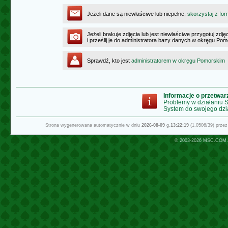
Jeżeli dane są niewłaściwe lub niepełne,
skorzystaj z for
Jeżeli brakuje zdjęcia lub jest niewłaściwe przygotuj zd
i prześlij je do administratora bazy danych w okręgu Po
Sprawdź, kto jest
administratorem w okręgu Pomorskim
Informacje o przetwa
Problemy w działaniu
System do swojego dzi
Strona wygenerowana automatycznie w dniu
2026-08-09
g.
13:22:19
(1.0506/39) prze
© 2003-2026
MSC.COM.