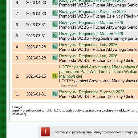
Rozgrywki Regionalne Kwiecień 2026
8.
2026-04-30
Pomorski WZBS - Puchar Aktywnego Senio
Rozgrywki Regionalne Kwiecień 2026
7.
2026-04-30
Pomorski WZBS - Puchar Dzielnicy Piecki
Rozgrywki Regionalne Marzec 2026
6.
2026-03-31
Pomorski WZBS - Puchar Aktywnego Senio
Rozgrywki Regionalne Marzec 2026
5.
2026-03-31
Pomorski WZBS - Regionalne turnieje par 
Rozgrywki Regionalne Luty 2026
4.
2026-02-28
Pomorski WZBS - Puchar Aktywnego Senio
Rozgrywki Regionalne Luty 2026
3.
2026-02-28
Pomorski WZBS - Puchar Dzielnicy Chełm
I OTP** pamięci Arcymistrza Mieczysława
patronatem Pani Wójt Gminy Trąbki Wielkie 
2.
2026-02-15
Malinowskiej
I OTP** pamięci Arcymistrza Mieczysława
Trąbki Wielkie
Rozgrywki Regionalne Styczeń 2026
1.
2026-01-31
Pomorski WZBS - Puchar Dzielnicy Chełm
Uwaga:
punkty przekreślone to takie, które zostały zdobyte
przed datą zapłacenia składki
za da
całkowitej.
Informacje o przetwarzaniu danych osobowych znajdują