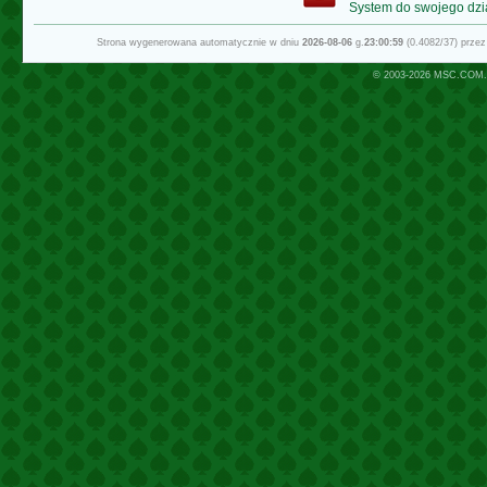
System do swojego dzi
Strona wygenerowana automatycznie w dniu
2026-08-06
g.
23:00:59
(0.4082/37) prze
© 2003-2026
MSC.COM.