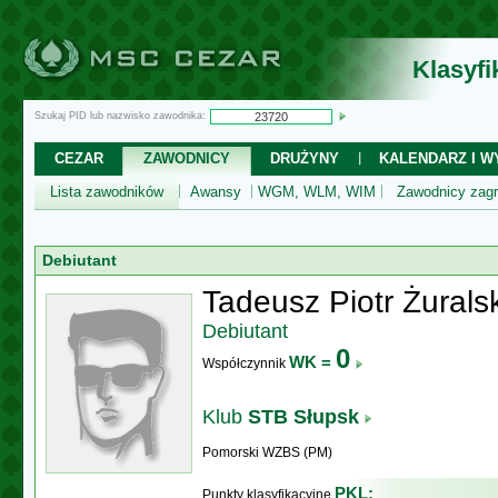
Klasyf
Szukaj PID lub nazwisko zawodnika:
CEZAR
ZAWODNICY
DRUŻYNY
KALENDARZ I WY
Lista zawodników
Awansy
WGM, WLM, WIM
Zawodnicy zagr
Debiutant
Tadeusz Piotr Żuralsk
Debiutant
0
WK =
Współczynnik
Klub
STB Słupsk
Pomorski WZBS (PM)
PKL:
Punkty klasyfikacyjne