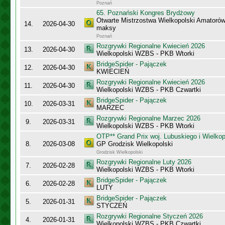
Poznań
65. Poznański Kongres Brydżowy
Otwarte Mistrzostwa Wielkopolski Amatorów
14.
2026-04-30
maksy
Poznań
Rozgrywki Regionalne Kwiecień 2026
13.
2026-04-30
Wielkopolski WZBS - PKB Wtorki
BridgeSpider - Pajączek
12.
2026-04-30
KWIECIEŃ
Rozgrywki Regionalne Kwiecień 2026
11.
2026-04-30
Wielkopolski WZBS - PKB Czwartki
BridgeSpider - Pajączek
10.
2026-03-31
MARZEC
Rozgrywki Regionalne Marzec 2026
9.
2026-03-31
Wielkopolski WZBS - PKB Wtorki
OTP** Grand Prix woj. Lubuskiego i Wielko
8.
2026-03-08
GP Grodzisk Wielkopolski
Grodzisk Wielkopolski
Rozgrywki Regionalne Luty 2026
7.
2026-02-28
Wielkopolski WZBS - PKB Wtorki
BridgeSpider - Pajączek
6.
2026-02-28
LUTY
BridgeSpider - Pajączek
5.
2026-01-31
STYCZEŃ
Rozgrywki Regionalne Styczeń 2026
4.
2026-01-31
Wielkopolski WZBS - PKB Czwartki