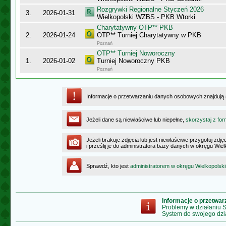
Rozgrywki Regionalne Styczeń 2026
3.
2026-01-31
Wielkopolski WZBS - PKB Wtorki
Charytatywny OTP** PKB
2.
2026-01-24
OTP** Turniej Charytatywny w PKB
Poznań
OTP** Turniej Noworoczny
1.
2026-01-02
Turniej Noworoczny PKB
Poznań
Informacje o przetwarzaniu danych osobowych znajdują
Jeżeli dane są niewłaściwe lub niepełne,
skorzystaj z for
Jeżeli brakuje zdjęcia lub jest niewłaściwe przygotuj zd
i prześlij je do administratora bazy danych w okręgu Wie
Sprawdź, kto jest
administratorem w okręgu Wielkopolsk
Informacje o przetwa
Problemy w działaniu
System do swojego dzi