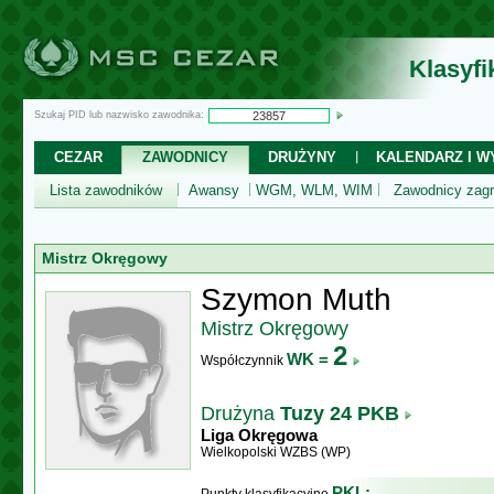
Klasyf
Szukaj PID lub nazwisko zawodnika:
CEZAR
ZAWODNICY
DRUŻYNY
KALENDARZ I WY
Lista zawodników
Awansy
WGM, WLM, WIM
Zawodnicy zagr
Mistrz Okręgowy
Szymon Muth
Mistrz Okręgowy
2
WK =
Współczynnik
Drużyna
Tuzy 24 PKB
Liga Okręgowa
Wielkopolski WZBS (WP)
PKL: