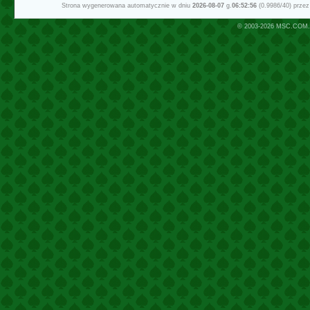
Strona wygenerowana automatycznie w dniu
2026-08-07
g.
06:52:56
(0.9986/40) prze
© 2003-2026
MSC.COM.