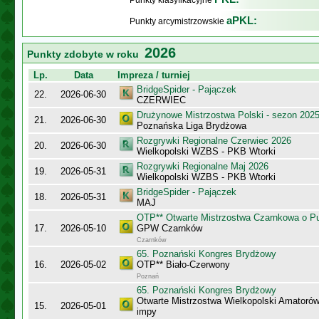
Punkty klasyfikacyjne
aPKL:
Punkty arcymistrzowskie
2026
Punkty zdobyte w roku
Lp.
Data
Impreza / turniej
BridgeSpider - Pajączek
22.
2026-06-30
CZERWIEC
Drużynowe Mistrzostwa Polski - sezon 202
21.
2026-06-30
Poznańska Liga Brydżowa
Rozgrywki Regionalne Czerwiec 2026
20.
2026-06-30
Wielkopolski WZBS - PKB Wtorki
Rozgrywki Regionalne Maj 2026
19.
2026-05-31
Wielkopolski WZBS - PKB Wtorki
BridgeSpider - Pajączek
18.
2026-05-31
MAJ
OTP** Otwarte Mistrzostwa Czarnkowa o Pu
17.
2026-05-10
GPW Czarnków
Czarnków
65. Poznański Kongres Brydżowy
16.
2026-05-02
OTP** Biało-Czerwony
Poznań
65. Poznański Kongres Brydżowy
Otwarte Mistrzostwa Wielkopolski Amatorów
15.
2026-05-01
impy