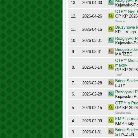
Rozgrywki R
13.
2026-04-30
Kujawsko-Po
OTP** Gryf 
12.
2026-04-26
GP KP 2026 
Świecie
Drużynowe M
11.
2026-04-15
KP - IV liga
Rozgrywki R
10.
2026-03-31
Kujawsko-Po
BridgeSpider
9.
2026-03-31
MARZEC
OTP** Mistr
maksy
8.
2026-03-14
GP KP 2026 
Toruń
BridgeSpider
7.
2026-02-28
LUTY
Rozgrywki R
6.
2026-02-28
Kujawsko-Po
OTP** o Puc
5.
2026-02-15
GP KP 2026 
Ciechocinek
KMP na maxy
4.
2026-02-09
KMP - luty
BridgeSpider
3.
2026-01-31
STYCZEŃ