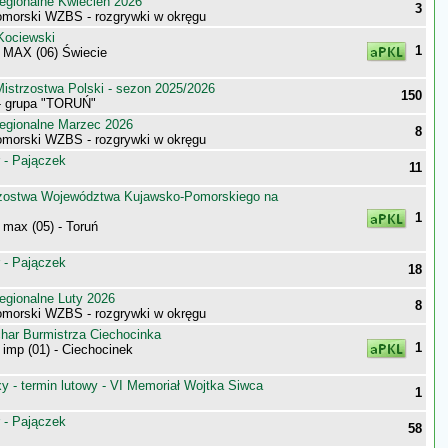
egionalne Kwiecień 2026
3
morski WZBS - rozgrywki w okręgu
Kociewski
1
MAX (06) Świecie
istrzostwa Polski - sezon 2025/2026
150
 - grupa "TORUŃ"
egionalne Marzec 2026
8
morski WZBS - rozgrywki w okręgu
 - Pajączek
11
zostwa Województwa Kujawsko-Pomorskiego na
1
max (05) - Toruń
 - Pajączek
18
egionalne Luty 2026
8
morski WZBS - rozgrywki w okręgu
har Burmistrza Ciechocinka
1
imp (01) - Ciechocinek
 - termin lutowy - VI Memoriał Wojtka Siwca
1
 - Pajączek
58