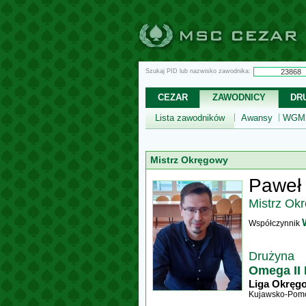
Szukaj PID lub nazwisko zawodnika:
CEZAR
ZAWODNICY
DR
Lista zawodników
Awansy
WGM,
Mistrz Okręgowy
Paweł 
Mistrz Ok
Współczynnik
Drużyna
Omega II 
Liga Okręg
Kujawsko-Pomo