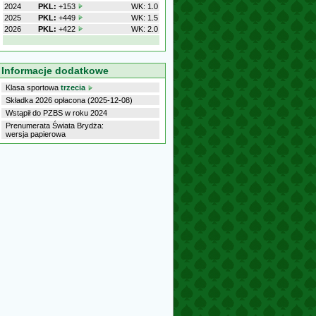
2024
PKL:
+153
WK: 1.0
2025
PKL:
+449
WK: 1.5
2026
PKL:
+422
WK: 2.0
Informacje dodatkowe
Klasa sportowa
trzecia
Składka 2026 opłacona (2025-12-08)
Wstąpił do PZBS w roku 2024
Prenumerata Świata Brydża:
wersja papierowa