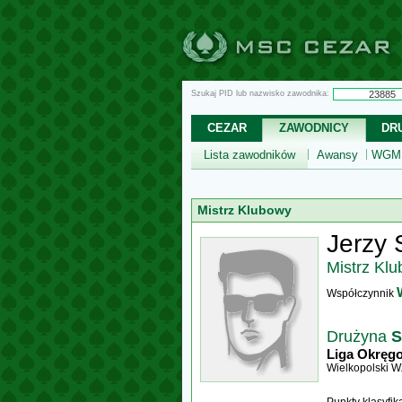
Szukaj PID lub nazwisko zawodnika:
CEZAR
ZAWODNICY
DR
Lista zawodników
Awansy
WGM,
Mistrz Klubowy
Jerzy 
Mistrz Kl
Współczynnik
Drużyna
S
Liga Okręg
Wielkopolski 