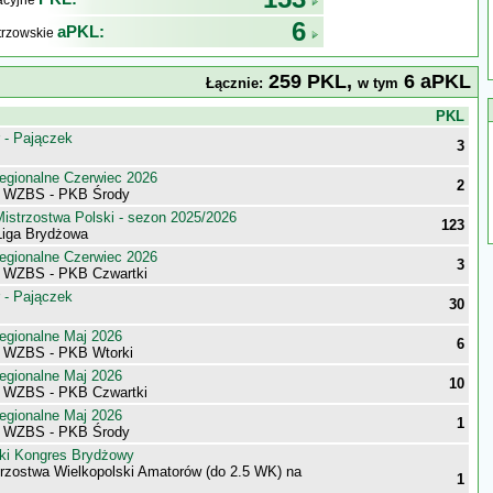
kacyjne
6
aPKL:
trzowskie
259 PKL,
6 aPKL
Łącznie:
w tym
j
PKL
 - Pajączek
3
egionalne Czerwiec 2026
2
i WZBS - PKB Środy
istrzostwa Polski - sezon 2025/2026
123
iga Brydżowa
egionalne Czerwiec 2026
3
i WZBS - PKB Czwartki
 - Pajączek
30
egionalne Maj 2026
6
i WZBS - PKB Wtorki
egionalne Maj 2026
10
i WZBS - PKB Czwartki
egionalne Maj 2026
1
i WZBS - PKB Środy
ki Kongres Brydżowy
trzostwa Wielkopolski Amatorów (do 2.5 WK) na
1