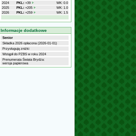
2024
PKL:
+39
WK: 0.0
2025
PKL:
+205
WK: 1.0
2026
PKL:
+259
WK: 1.5
Informacje dodatkowe
Senior
Składka 2026 opłacona (2026-01-01)
Przysługują zniżki
Wstąpił do PZBS w roku 2024
Prenumerata Świata Brydża:
wersja papierowa