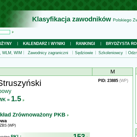
Klasyfikacja zawodników
Polskiego Z
UŻYNY
KALENDARZ I WYNIKI
RANKINGI
BRYDŻYSTA RO
 WLM, WIM
Zawodnicy zagraniczni
Sędziowie
Szkoleniowcy
Odzn
M
Struszyński
PID: 23885
(WP)
ubowy
1.5
WK =
kład Zrównoważony PKB
owa
WZBS (WP)
153
PKL: