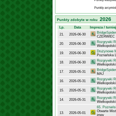
Punkty klasyfi
Punkty arcymis
2026
Punkty zdobyte w roku
Lp.
Data
Impreza / turnie
BridgeSpider
21.
2026-06-30
CZERWIEC
Rozgrywki R
20.
2026-06-30
Wielkopolsk
Drużynowe M
19.
2026-06-30
Poznańska L
Rozgrywki R
18.
2026-06-30
Wielkopolsk
BridgeSpider
17.
2026-05-31
MAJ
Rozgrywki R
16.
2026-05-31
Wielkopolsk
Rozgrywki R
15.
2026-05-31
Wielkopolsk
Rozgrywki R
14.
2026-05-31
Wielkopolsk
65. Poznańs
Otwarte Mis
13.
2026-05-01
impy