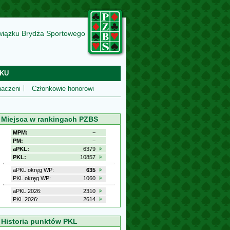
wiązku Brydża Sportowego
KU
aczeni
Członkowie honorowi
Miejsca w rankingach PZBS
MPM:
−
PM:
−
aPKL:
6379
PKL:
10857
aPKL okręg WP:
635
PKL okręg WP:
1060
aPKL 2026:
2310
PKL 2026:
2614
Historia punktów PKL