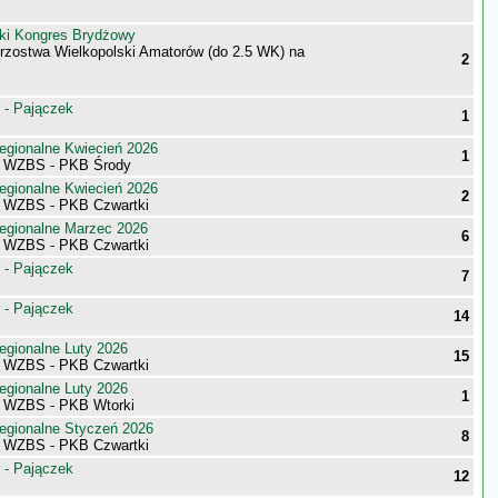
ki Kongres Brydżowy
trzostwa Wielkopolski Amatorów (do 2.5 WK) na
2
 - Pajączek
1
egionalne Kwiecień 2026
1
i WZBS - PKB Środy
egionalne Kwiecień 2026
2
i WZBS - PKB Czwartki
egionalne Marzec 2026
6
i WZBS - PKB Czwartki
 - Pajączek
7
 - Pajączek
14
egionalne Luty 2026
15
i WZBS - PKB Czwartki
egionalne Luty 2026
1
i WZBS - PKB Wtorki
egionalne Styczeń 2026
8
i WZBS - PKB Czwartki
 - Pajączek
12