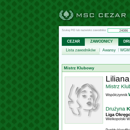
Szukaj PID lub nazwisko zawodnika:
CEZAR
ZAWODNICY
DR
Lista zawodników
Awansy
WGM,
Mistrz Klubowy
Lilian
Mistrz Kl
Współczynnik
Drużyna
K
Liga Okręg
Wielkopolski 