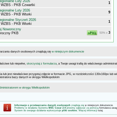
egionalne Luty 2026
1
i WZBS - PKB Czwartki
egionalne Luty 2026
9
i WZBS - PKB Wtorki
egionalne Styczeń 2026
1
i WZBS - PKB Wtorki
ej Noworoczny
3
oroczny PKB
50% x
warzaniu danych osobowych znajdują się
w niniejszym dokumencie
łaściwe lub niepełne,
skorzystaj z formularza
, a Twoje uwagi trafią do właściwego administr
cia lub jest niewłaściwe przygotuj zdjęcie w formacie JPG, w rozdzielczości 130x160px lub wi
ministratora bazy danych w okręgu Wielkopolskim
dministratorem w okręgu Wielkopolskim
Informacje o przetwarzaniu danych osobowych
znajdują się
w niniejszym dokumencie
.
Problemy w działaniu Systemu
MSC Cezar 2.0
prosimy zgłaszać za pomocą
formularza uwa
System do swojego działania wykorzystuje
pliki cookies
. Więcej informacji
tutaj
.