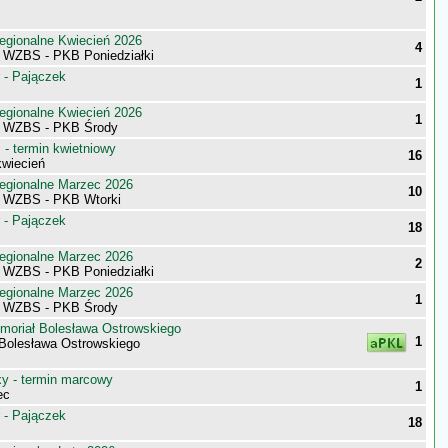
egionalne Kwiecień 2026
4
i WZBS - PKB Poniedziałki
 - Pajączek
1
egionalne Kwiecień 2026
1
i WZBS - PKB Środy
- termin kwietniowy
16
wiecień
egionalne Marzec 2026
10
i WZBS - PKB Wtorki
 - Pajączek
18
egionalne Marzec 2026
2
i WZBS - PKB Poniedziałki
egionalne Marzec 2026
1
i WZBS - PKB Środy
moriał Bolesława Ostrowskiego
1
 Bolesława Ostrowskiego
 - termin marcowy
1
ec
 - Pajączek
18