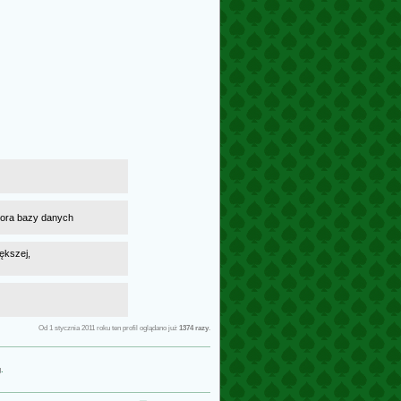
atora bazy danych
ększej,
Od 1 stycznia 2011 roku ten profil oglądano już
1374 razy
.
g
.