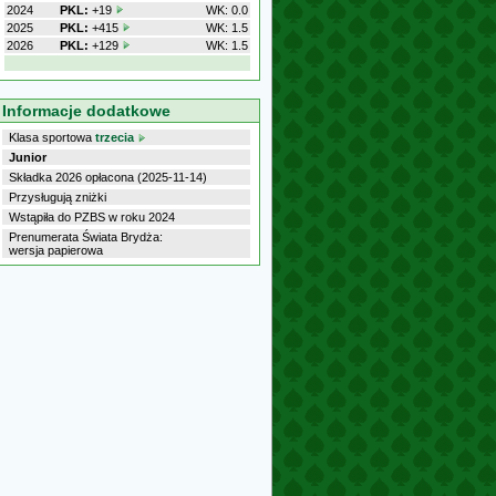
2024
PKL:
+19
WK: 0.0
2025
PKL:
+415
WK: 1.5
2026
PKL:
+129
WK: 1.5
Informacje dodatkowe
Klasa sportowa
trzecia
Junior
Składka 2026 opłacona (2025-11-14)
Przysługują zniżki
Wstąpiła do PZBS w roku 2024
Prenumerata Świata Brydża:
wersja papierowa