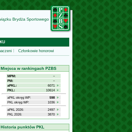
wiązku Brydża Sportowego
KU
aczeni
Członkowie honorowi
Miejsca w rankingach PZBS
MPM:
−
PM:
−
aPKL:
6071
PKL:
10614
aPKL okręg WP:
598
PKL okręg WP:
1036
aPKL 2026:
2497
PKL 2026:
3870
Historia punktów PKL