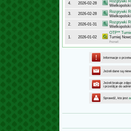
Rozgrywki R
4.
2026-02-28
Wielkopolsk
Rozgrywki R
3.
2026-02-28
Wielkopolsk
Rozgrywki R
2.
2026-01-31
Wielkopolsk
OTP** Turni
1.
2026-01-02
Turniej Now
Poznań
Informacje o przet
Jeżeli dane są niew
Jeżeli brakuje zdję
i prześlij je do ad
Sprawdź, kto jest
a