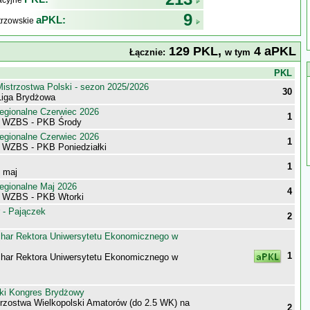
kacyjne
9
aPKL:
trzowskie
129 PKL,
4 aPKL
Łącznie:
w tym
j
PKL
istrzostwa Polski - sezon 2025/2026
30
iga Brydżowa
egionalne Czerwiec 2026
1
i WZBS - PKB Środy
egionalne Czerwiec 2026
1
i WZBS - PKB Poniedziałki
1
- maj
egionalne Maj 2026
4
i WZBS - PKB Wtorki
 - Pajączek
2
har Rektora Uniwersytetu Ekonomicznego w
1
har Rektora Uniwersytetu Ekonomicznego w
ki Kongres Brydżowy
trzostwa Wielkopolski Amatorów (do 2.5 WK) na
2