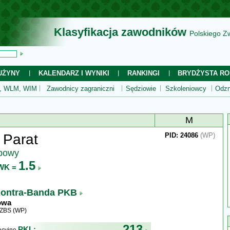
Klasyfikacja zawodników
Polskiego Z
UŻYNY
KALENDARZ I WYNIKI
RANKINGI
BRYDŻYSTA RO
 WLM, WIM
Zawodnicy zagraniczni
Sędziowie
Szkoleniowcy
Odzn
M
a Parat
PID: 24086
(WP)
ubowy
1.5
WK =
ontra-Banda PKB
owa
WZBS (WP)
213
PKL: