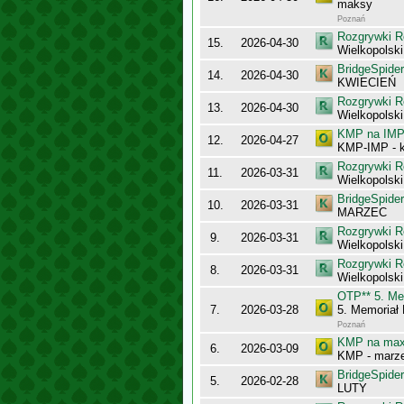
maksy
Poznań
Rozgrywki R
15.
2026-04-30
Wielkopolsk
BridgeSpider
14.
2026-04-30
KWIECIEŃ
Rozgrywki R
13.
2026-04-30
Wielkopolsk
KMP na IMP 
12.
2026-04-27
KMP-IMP - k
Rozgrywki R
11.
2026-03-31
Wielkopolsk
BridgeSpider
10.
2026-03-31
MARZEC
Rozgrywki R
9.
2026-03-31
Wielkopolsk
Rozgrywki R
8.
2026-03-31
Wielkopolsk
OTP** 5. Me
7.
2026-03-28
5. Memoriał
Poznań
KMP na maxy
6.
2026-03-09
KMP - marz
BridgeSpider
5.
2026-02-28
LUTY