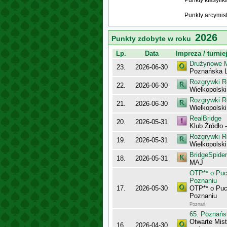
Punkty klasyfi
Punkty arcymis
2026
Punkty zdobyte w roku
Lp.
Data
Impreza / turnie
Drużynowe M
23.
2026-06-30
Poznańska L
Rozgrywki R
22.
2026-06-30
Wielkopolsk
Rozgrywki R
21.
2026-06-30
Wielkopolsk
RealBridge
20.
2026-05-31
Klub Źródło 
Rozgrywki R
19.
2026-05-31
Wielkopolsk
BridgeSpider
18.
2026-05-31
MAJ
OTP** o Puc
Poznaniu
17.
2026-05-30
OTP** o Puc
Poznaniu
Poznań
65. Poznańs
Otwarte Mis
16.
2026-04-30