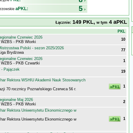
kacyjne
5
aPKL:
trzowskie
149 PKL,
4 aPKL
Łącznie:
w tym
j
PKL
egionalne Czerwiec 2026
10
i WZBS - PKB Wtorki
istrzostwa Polski - sezon 2025/2026
77
iga Brydżowa
egionalne Czerwiec 2026
1
i WZBS - PKB Czwartki
 - Pajączek
19
har Rektora WSHIU Akademii Nauk Stosowanych
1
azji 70 rocznicy Poznańskiego Czerwca 56 r.
egionalne Maj 2026
2
i WZBS - PKB Wtorki
har Rektora Uniwersytetu Ekonomicznego w
1
har Rektora Uniwersytetu Ekonomicznego w