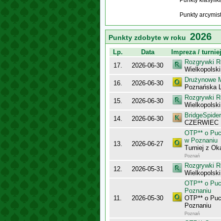
Punkty klasyfi
Punkty arcymis
2026
Punkty zdobyte w roku
Lp.
Data
Impreza / turnie
Rozgrywki R
17.
2026-06-30
Wielkopolsk
Drużynowe M
16.
2026-06-30
Poznańska L
Rozgrywki R
15.
2026-06-30
Wielkopolsk
BridgeSpider
14.
2026-06-30
CZERWIEC
OTP** o Puc
w Poznaniu
13.
2026-06-27
Turniej z Ok
Poznań
Rozgrywki R
12.
2026-05-31
Wielkopolsk
OTP** o Puc
Poznaniu
11.
2026-05-30
OTP** o Puc
Poznaniu
Poznań