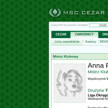
Szukaj PID lub nazwisko zawodnika:
CEZAR
ZAWODNICY
DR
Lista zawodników
Awansy
WGM,
Mistrz Klubowy
Anna 
Mistrz Kl
Współczynnik
Drużyna
T
Liga Okręg
Wielkopolski 