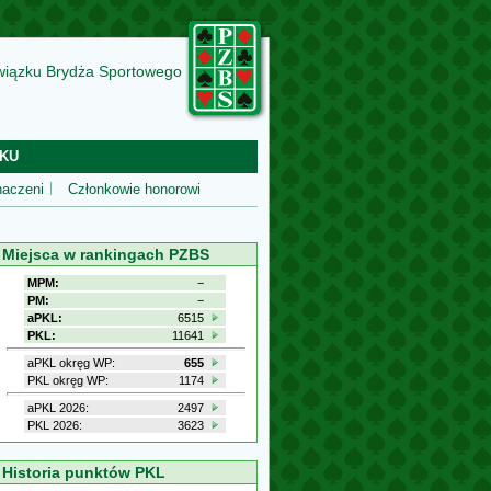
wiązku Brydża Sportowego
KU
aczeni
Członkowie honorowi
Miejsca w rankingach PZBS
MPM:
−
PM:
−
aPKL:
6515
PKL:
11641
aPKL okręg WP:
655
PKL okręg WP:
1174
aPKL 2026:
2497
PKL 2026:
3623
Historia punktów PKL