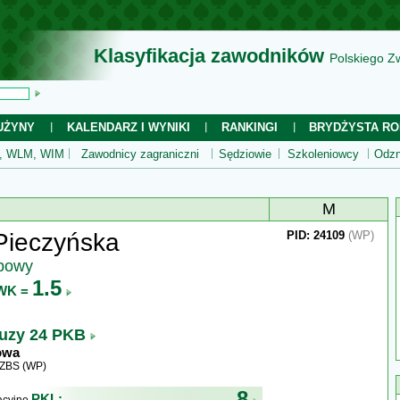
Klasyfikacja zawodników
Polskiego Z
UŻYNY
KALENDARZ I WYNIKI
RANKINGI
BRYDŻYSTA RO
 WLM, WIM
Zawodnicy zagraniczni
Sędziowie
Szkoleniowcy
Odzn
M
Pieczyńska
PID: 24109
(WP)
ubowy
1.5
WK =
uzy 24 PKB
owa
WZBS (WP)
8
PKL: