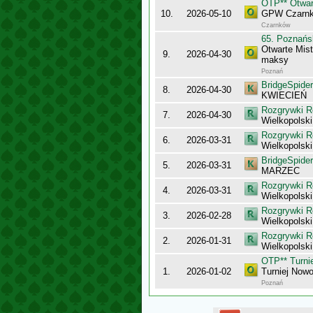
OTP** Otwar
10.
2026-05-10
GPW Czarn
Czarnków
65. Poznańs
Otwarte Mis
9.
2026-04-30
maksy
Poznań
BridgeSpider
8.
2026-04-30
KWIECIEŃ
Rozgrywki R
7.
2026-04-30
Wielkopolsk
Rozgrywki R
6.
2026-03-31
Wielkopolsk
BridgeSpider
5.
2026-03-31
MARZEC
Rozgrywki R
4.
2026-03-31
Wielkopolsk
Rozgrywki R
3.
2026-02-28
Wielkopolsk
Rozgrywki R
2.
2026-01-31
Wielkopolsk
OTP** Turni
1.
2026-01-02
Turniej Now
Poznań