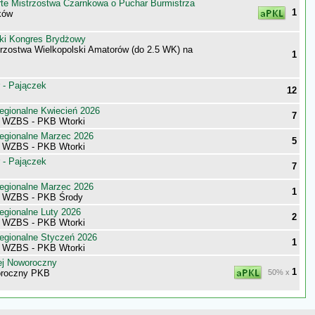
te Mistrzostwa Czarnkowa o Puchar Burmistrza
1
ków
ki Kongres Brydżowy
trzostwa Wielkopolski Amatorów (do 2.5 WK) na
1
 - Pajączek
12
egionalne Kwiecień 2026
7
i WZBS - PKB Wtorki
egionalne Marzec 2026
5
i WZBS - PKB Wtorki
 - Pajączek
7
egionalne Marzec 2026
1
i WZBS - PKB Środy
egionalne Luty 2026
2
i WZBS - PKB Wtorki
egionalne Styczeń 2026
1
i WZBS - PKB Wtorki
ej Noworoczny
1
oroczny PKB
50% x