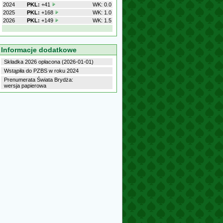
2024
PKL:
+41
WK: 0.0
2025
PKL:
+168
WK: 1.0
2026
PKL:
+149
WK: 1.5
Informacje dodatkowe
Składka 2026 opłacona (2026-01-01)
Wstąpiła do PZBS w roku 2024
Prenumerata Świata Brydża:
wersja papierowa