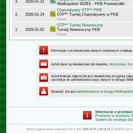
3.
2026-01-31
Wielkopolski WZBS - PKB Poniedziałki
Charytatywny OTP** PKB
2.
2026-01-24
OTP** Turniej Charytatywny w PKB
Poznań
OTP** Turniej Noworoczny
1.
2026-01-02
Turniej Noworoczny PKB
Poznań
Informacje o przetwarzaniu danych osobowych znajdują
Jeżeli dane są niewłaściwe lub niepełne,
skorzystaj z for
Jeżeli brakuje zdjęcia lub jest niewłaściwe przygotuj zd
i prześlij je do administratora bazy danych w okręgu Wie
Sprawdź, kto jest
administratorem w okręgu Wielkopolsk
Informacje o przetwa
Problemy w działaniu
System do swojego dzi
Strona wygenerowana automatycznie w dniu
2026-08-09
g.
08:19:24
(1.0016/41) prze