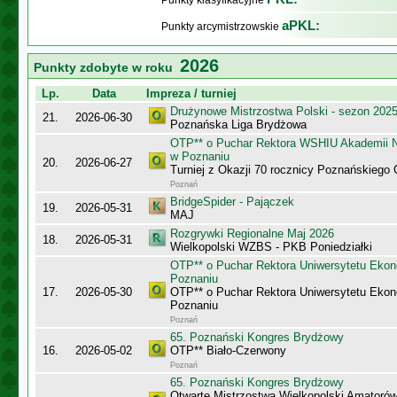
Punkty klasyfikacyjne
aPKL:
Punkty arcymistrzowskie
2026
Punkty zdobyte w roku
Lp.
Data
Impreza / turniej
Drużynowe Mistrzostwa Polski - sezon 202
21.
2026-06-30
Poznańska Liga Brydżowa
OTP** o Puchar Rektora WSHIU Akademii 
w Poznaniu
20.
2026-06-27
Turniej z Okazji 70 rocznicy Poznańskiego 
Poznań
BridgeSpider - Pajączek
19.
2026-05-31
MAJ
Rozgrywki Regionalne Maj 2026
18.
2026-05-31
Wielkopolski WZBS - PKB Poniedziałki
OTP** o Puchar Rektora Uniwersytetu Eko
Poznaniu
17.
2026-05-30
OTP** o Puchar Rektora Uniwersytetu Eko
Poznaniu
Poznań
65. Poznański Kongres Brydżowy
16.
2026-05-02
OTP** Biało-Czerwony
Poznań
65. Poznański Kongres Brydżowy
Otwarte Mistrzostwa Wielkopolski Amatorów