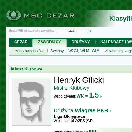
Klasyf
Szukaj PID lub nazwisko zawodnika:
CEZAR
ZAWODNICY
DRUŻYNY
KALENDARZ I WY
Lista zawodników
Awansy
WGM, WLM, WIM
Zawodnicy zagr
Mistrz Klubowy
Henryk Gilicki
Mistrz Klubowy
1.5
WK =
Współczynnik
Drużyna
Wiagras PKB
Liga Okręgowa
Wielkopolski WZBS (WP)
PKL: