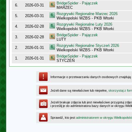
BridgeSpider - Pajączek
6.
2026-03-31
MARZEC
Rozgrywki Regionalne Marzec 2026
5.
2026-03-31
Wielkopolski WZBS - PKB Wtorki
Rozgrywki Regionalne Luty 2026
4.
2026-02-28
Wielkopolski WZBS - PKB Wtorki
BridgeSpider - Pajączek
3.
2026-02-28
LUTY
Rozgrywki Regionalne Styczeń 2026
2.
2026-01-31
Wielkopolski WZBS - PKB Wtorki
BridgeSpider - Pajączek
1.
2026-01-31
STYCZEŃ
Informacje o przetwarzaniu danych osobowych znajdują
Jeżeli dane są niewłaściwe lub niepełne,
skorzystaj z for
Jeżeli brakuje zdjęcia lub jest niewłaściwe przygotuj zd
i prześlij je do administratora bazy danych w okręgu Wie
Sprawdź, kto jest
administratorem w okręgu Wielkopolsk