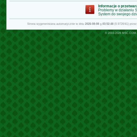
Informacje o przetwa
Problemy w działaniu
System do swojego dzi
Strona wygenerowana automatycznie w dniu
2026-08-08
g.
03:52:48
(0.9726/41) prze
© 2003-2026
MSC.COM.