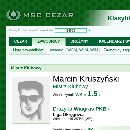
Klasyf
Szukaj PID lub nazwisko zawodnika:
CEZAR
ZAWODNICY
DRUŻYNY
KALENDARZ I WY
Lista zawodników
Awansy
WGM, WLM, WIM
Zawodnicy zagr
Mistrz Klubowy
Marcin Kruszyński
Mistrz Klubowy
1.5
WK =
Współczynnik
Drużyna
Wiagras PKB
Liga Okręgowa
Wielkopolski WZBS (WP)
PKL: