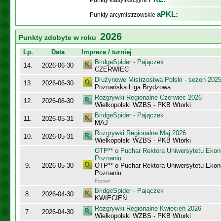
Punkty klasyfikacyjne
aPKL:
Punkty arcymistrzowskie
2026
Punkty zdobyte w roku
Lp.
Data
Impreza / turniej
BridgeSpider - Pajączek
14.
2026-06-30
CZERWIEC
Drużynowe Mistrzostwa Polski - sezon 202
13.
2026-06-30
Poznańska Liga Brydżowa
Rozgrywki Regionalne Czerwiec 2026
12.
2026-06-30
Wielkopolski WZBS - PKB Wtorki
BridgeSpider - Pajączek
11.
2026-05-31
MAJ
Rozgrywki Regionalne Maj 2026
10.
2026-05-31
Wielkopolski WZBS - PKB Wtorki
OTP** o Puchar Rektora Uniwersytetu Eko
Poznaniu
9.
2026-05-30
OTP** o Puchar Rektora Uniwersytetu Eko
Poznaniu
Poznań
BridgeSpider - Pajączek
8.
2026-04-30
KWIECIEŃ
Rozgrywki Regionalne Kwiecień 2026
7.
2026-04-30
Wielkopolski WZBS - PKB Wtorki