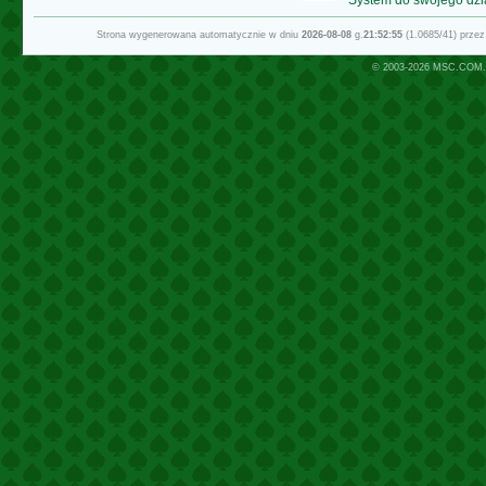
Strona wygenerowana automatycznie w dniu
2026-08-08
g.
21:52:55
(1.0685/41) prze
© 2003-2026
MSC.COM.