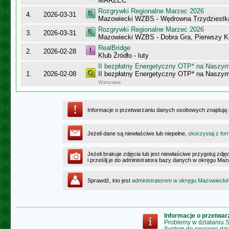
MARZEC
Rozgrywki Regionalne Marzec 2026
4.
2026-03-31
Mazowiecki WZBS - Wędrowna Trzydziestk
Rozgrywki Regionalne Marzec 2026
3.
2026-03-31
Mazowiecki WZBS - Dobra Gra, Pierwszy K
RealBridge
2.
2026-02-28
Klub Źródło - luty
II bezpłatny Energetyczny OTP* na Naszy
1.
2026-02-08
II bezpłatny Energetyczny OTP* na Naszy
Warszawa
Informacje o przetwarzaniu danych osobowych znajdują
Jeżeli dane są niewłaściwe lub niepełne,
skorzystaj z for
Jeżeli brakuje zdjęcia lub jest niewłaściwe przygotuj zd
i prześlij je do administratora bazy danych w okręgu Ma
Sprawdź, kto jest
administratorem w okręgu Mazowiecki
Informacje o przetwa
Problemy w działaniu
System do swojego dzi