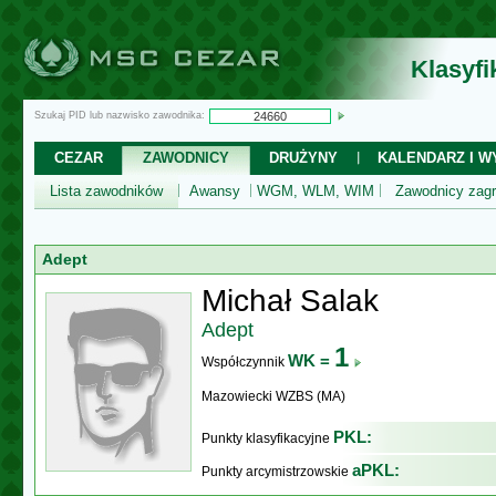
Klasyf
Szukaj PID lub nazwisko zawodnika:
CEZAR
ZAWODNICY
DRUŻYNY
KALENDARZ I WY
Lista zawodników
Awansy
WGM, WLM, WIM
Zawodnicy zagr
Adept
Michał Salak
Adept
1
WK =
Współczynnik
Mazowiecki WZBS (MA)
PKL:
Punkty klasyfikacyjne
aPKL:
Punkty arcymistrzowskie