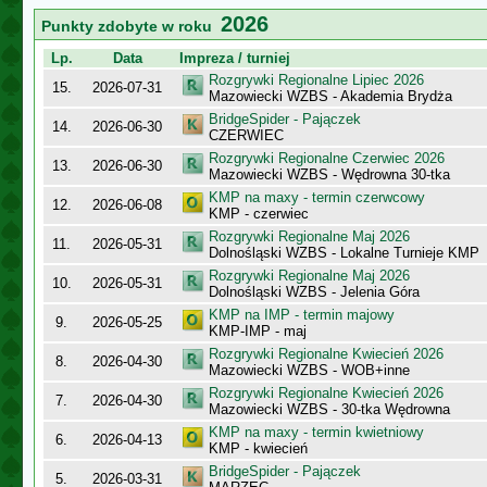
2026
Punkty zdobyte w roku
Lp.
Data
Impreza / turniej
Rozgrywki Regionalne Lipiec 2026
15.
2026-07-31
Mazowiecki WZBS - Akademia Brydża
BridgeSpider - Pajączek
14.
2026-06-30
CZERWIEC
Rozgrywki Regionalne Czerwiec 2026
13.
2026-06-30
Mazowiecki WZBS - Wędrowna 30-tka
KMP na maxy - termin czerwcowy
12.
2026-06-08
KMP - czerwiec
Rozgrywki Regionalne Maj 2026
11.
2026-05-31
Dolnośląski WZBS - Lokalne Turnieje KMP
Rozgrywki Regionalne Maj 2026
10.
2026-05-31
Dolnośląski WZBS - Jelenia Góra
KMP na IMP - termin majowy
9.
2026-05-25
KMP-IMP - maj
Rozgrywki Regionalne Kwiecień 2026
8.
2026-04-30
Mazowiecki WZBS - WOB+inne
Rozgrywki Regionalne Kwiecień 2026
7.
2026-04-30
Mazowiecki WZBS - 30-tka Wędrowna
KMP na maxy - termin kwietniowy
6.
2026-04-13
KMP - kwiecień
BridgeSpider - Pajączek
5.
2026-03-31