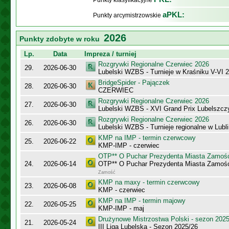
Punkty klasyfikacyjne
aPKL:
Punkty arcymistrzowskie
2026
Punkty zdobyte w roku
Lp.
Data
Impreza / turniej
Rozgrywki Regionalne Czerwiec 2026
29.
2026-06-30
Lubelski WZBS - Turnieje w Kraśniku V-VI 
BridgeSpider - Pajączek
28.
2026-06-30
CZERWIEC
Rozgrywki Regionalne Czerwiec 2026
27.
2026-06-30
Lubelski WZBS - XVI Grand Prix Lubelszc
Rozgrywki Regionalne Czerwiec 2026
26.
2026-06-30
Lubelski WZBS - Turnieje regionalne w Lubli
KMP na IMP - termin czerwcowy
25.
2026-06-22
KMP-IMP - czerwiec
OTP** O Puchar Prezydenta Miasta Zamoś
24.
2026-06-14
OTP** O Puchar Prezydenta Miasta Zamoś
Zamość
KMP na maxy - termin czerwcowy
23.
2026-06-08
KMP - czerwiec
KMP na IMP - termin majowy
22.
2026-05-25
KMP-IMP - maj
Drużynowe Mistrzostwa Polski - sezon 202
21.
2026-05-24
III Liga Lubelska - Sezon 2025/26