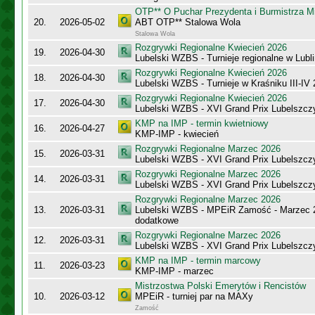
OTP** O Puchar Prezydenta i Burmistrza M
20.
2026-05-02
ABT OTP** Stalowa Wola
Stalowa Wola
Rozgrywki Regionalne Kwiecień 2026
19.
2026-04-30
Lubelski WZBS - Turnieje regionalne w Lubli
Rozgrywki Regionalne Kwiecień 2026
18.
2026-04-30
Lubelski WZBS - Turnieje w Kraśniku III-IV
Rozgrywki Regionalne Kwiecień 2026
17.
2026-04-30
Lubelski WZBS - XVI Grand Prix Lubelszc
KMP na IMP - termin kwietniowy
16.
2026-04-27
KMP-IMP - kwiecień
Rozgrywki Regionalne Marzec 2026
15.
2026-03-31
Lubelski WZBS - XVI Grand Prix Lubelszcz
Rozgrywki Regionalne Marzec 2026
14.
2026-03-31
Lubelski WZBS - XVI Grand Prix Lubelszc
Rozgrywki Regionalne Marzec 2026
13.
2026-03-31
Lubelski WZBS - MPEiR Zamość - Marzec 20
dodatkowe
Rozgrywki Regionalne Marzec 2026
12.
2026-03-31
Lubelski WZBS - XVI Grand Prix Lubelszc
KMP na IMP - termin marcowy
11.
2026-03-23
KMP-IMP - marzec
Mistrzostwa Polski Emerytów i Rencistów
10.
2026-03-12
MPEiR - turniej par na MAXy
Zamość