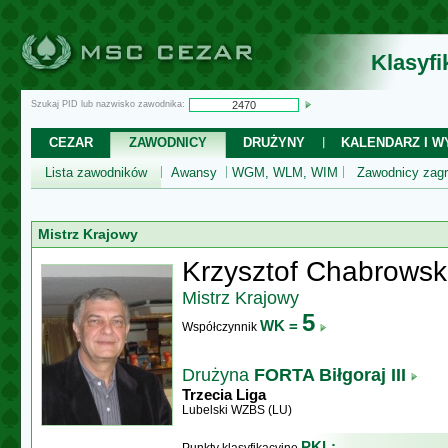
Klasyf
Szukaj PID lub nazwisko zawodnika:
CEZAR
ZAWODNICY
DRUŻYNY
KALENDARZ I WY
Lista zawodników
Awansy
WGM, WLM, WIM
Zawodnicy zagr
Mistrz Krajowy
Krzysztof Chabrowsk
Mistrz Krajowy
5
WK =
Współczynnik
Drużyna
FORTA Biłgoraj III
Trzecia Liga
Lubelski WZBS (LU)
PKL: