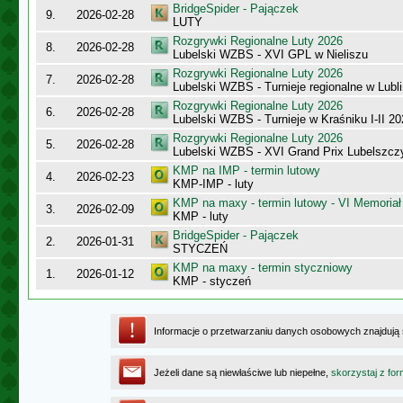
BridgeSpider - Pajączek
9.
2026-02-28
LUTY
Rozgrywki Regionalne Luty 2026
8.
2026-02-28
Lubelski WZBS - XVI GPL w Nieliszu
Rozgrywki Regionalne Luty 2026
7.
2026-02-28
Lubelski WZBS - Turnieje regionalne w Lubli
Rozgrywki Regionalne Luty 2026
6.
2026-02-28
Lubelski WZBS - Turnieje w Kraśniku I-II 2
Rozgrywki Regionalne Luty 2026
5.
2026-02-28
Lubelski WZBS - XVI Grand Prix Lubelszcz
KMP na IMP - termin lutowy
4.
2026-02-23
KMP-IMP - luty
KMP na maxy - termin lutowy - VI Memoriał
3.
2026-02-09
KMP - luty
BridgeSpider - Pajączek
2.
2026-01-31
STYCZEŃ
KMP na maxy - termin styczniowy
1.
2026-01-12
KMP - styczeń
Informacje o przetwarzaniu danych osobowych znajdują
Jeżeli dane są niewłaściwe lub niepełne,
skorzystaj z for