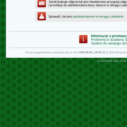
Jeżeli brakuje zdjęcia lub jest niewłaściwe przygotuj zd
i prześlij je do administratora bazy danych w okręgu Lub
Sprawdź, kto jest
administratorem w okręgu Lubelskim
Informacje o przetwa
Problemy w działaniu
System do swojego dzi
Strona wygenerowana automatycznie w dniu
2026-08-06
g.
08:23:11
(1.0510/19) prze
© 2003-2026
MSC.COM.