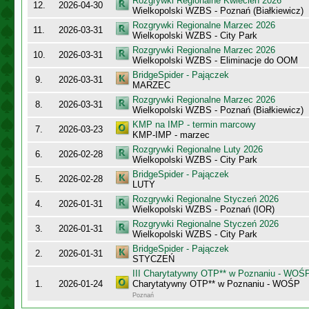
Rozgrywki Regionalne Kwiecień 2026
12.
2026-04-30
Wielkopolski WZBS - Poznań (Białkiewicz)
Rozgrywki Regionalne Marzec 2026
11.
2026-03-31
Wielkopolski WZBS - City Park
Rozgrywki Regionalne Marzec 2026
10.
2026-03-31
Wielkopolski WZBS - Eliminacje do OOM
BridgeSpider - Pajączek
9.
2026-03-31
MARZEC
Rozgrywki Regionalne Marzec 2026
8.
2026-03-31
Wielkopolski WZBS - Poznań (Białkiewicz)
KMP na IMP - termin marcowy
7.
2026-03-23
KMP-IMP - marzec
Rozgrywki Regionalne Luty 2026
6.
2026-02-28
Wielkopolski WZBS - City Park
BridgeSpider - Pajączek
5.
2026-02-28
LUTY
Rozgrywki Regionalne Styczeń 2026
4.
2026-01-31
Wielkopolski WZBS - Poznań (IOR)
Rozgrywki Regionalne Styczeń 2026
3.
2026-01-31
Wielkopolski WZBS - City Park
BridgeSpider - Pajączek
2.
2026-01-31
STYCZEŃ
III Charytatywny OTP** w Poznaniu - WOŚ
1.
2026-01-24
Charytatywny OTP** w Poznaniu - WOŚP
Poznań