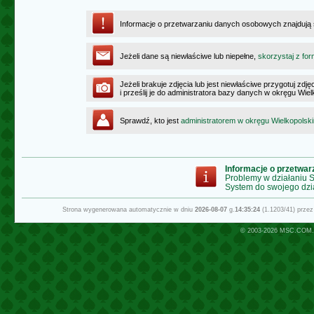
Informacje o przetwarzaniu danych osobowych znajdują
Jeżeli dane są niewłaściwe lub niepełne,
skorzystaj z for
Jeżeli brakuje zdjęcia lub jest niewłaściwe przygotuj zd
i prześlij je do administratora bazy danych w okręgu Wie
Sprawdź, kto jest
administratorem w okręgu Wielkopolsk
Informacje o przetwa
Problemy w działaniu
System do swojego dzi
Strona wygenerowana automatycznie w dniu
2026-08-07
g.
14:35:24
(1.1203/41) prze
© 2003-2026
MSC.COM.