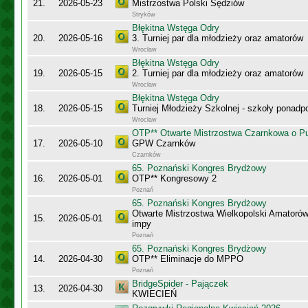
21.
2026-05-23
Mistrzostwa Polski Sędziów
Stryków
Błękitna Wstęga Odry
20.
2026-05-16
3. Turniej par dla młodzieży oraz amatorów
Wrocław
Błękitna Wstęga Odry
19.
2026-05-15
2. Turniej par dla młodzieży oraz amatorów
Wrocław
Błękitna Wstęga Odry
18.
2026-05-15
Turniej Młodzieży Szkolnej - szkoły ponad
Wrocław
OTP** Otwarte Mistrzostwa Czarnkowa o Pu
17.
2026-05-10
GPW Czarnków
Czarnków
65. Poznański Kongres Brydżowy
16.
2026-05-01
OTP** Kongresowy 2
Poznań
65. Poznański Kongres Brydżowy
Otwarte Mistrzostwa Wielkopolski Amatorów
15.
2026-05-01
impy
Poznań
65. Poznański Kongres Brydżowy
14.
2026-04-30
OTP** Eliminacje do MPPO
Poznań
BridgeSpider - Pajączek
13.
2026-04-30
KWIECIEŃ