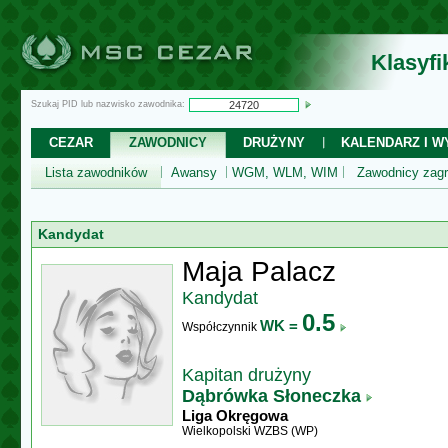
Klasyf
Szukaj PID lub nazwisko zawodnika:
CEZAR
ZAWODNICY
DRUŻYNY
KALENDARZ I WY
Lista zawodników
Awansy
WGM, WLM, WIM
Zawodnicy zagr
Kandydat
Maja Palacz
Kandydat
0.5
WK =
Współczynnik
Kapitan drużyny
Dąbrówka Słoneczka
Liga Okręgowa
Wielkopolski WZBS (WP)