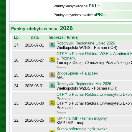
PKL:
Punkty klasyfikacyjne
aPKL:
Punkty arcymistrzowskie
2026
Punkty zdobyte w roku
Lp.
Data
Impreza / turniej
Rozgrywki Regionalne Lipiec 2026
27.
2026-07-31
Wielkopolski WZBS - Poznań (IOR)
OTP** o Puchar Rektora WSHIU Akademii 
w Poznaniu
26.
2026-06-27
Turniej z Okazji 70 rocznicy Poznańskiego 
Poznań
BridgeSpider - Pajączek
25.
2026-05-31
MAJ
Rozgrywki Regionalne Maj 2026
24.
2026-05-31
Wielkopolski WZBS - Poznań (IOR)
OTP** o Puchar Rektora Uniwersytetu Eko
Poznaniu
23.
2026-05-30
OTP** o Puchar Rektora Uniwersytetu Eko
Poznaniu
Poznań
KMP na IMP - termin majowy
22.
2026-05-25
KMP-IMP - maj
Kursokonferencja sędziowska