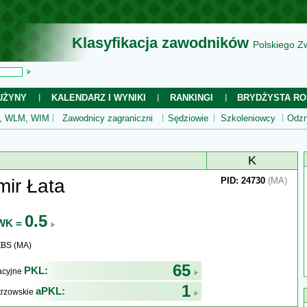
Klasyfikacja zawodników
Polskiego Z
UŻYNY
KALENDARZ I WYNIKI
RANKINGI
BRYDŻYSTA RO
 WLM, WIM
Zawodnicy zagraniczni
Sędziowie
Szkoleniowcy
Odzn
K
ir Łata
PID: 24730
(MA)
0.5
WK =
ZBS (MA)
65
PKL:
kacyjne
1
aPKL:
trzowskie