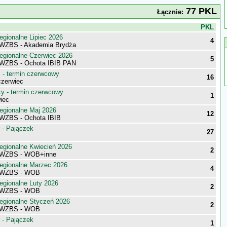
77 PKL
Łącznie:
j
PKL
egionalne Lipiec 2026
4
 WZBS - Akademia Brydża
egionalne Czerwiec 2026
5
 WZBS - Ochota IBIB PAN
- termin czerwcowy
16
zerwiec
 - termin czerwcowy
1
iec
egionalne Maj 2026
12
WZBS - Ochota IBIB
 - Pajączek
27
egionalne Kwiecień 2026
2
 WZBS - WOB+inne
egionalne Marzec 2026
4
 WZBS - WOB
egionalne Luty 2026
2
 WZBS - WOB
egionalne Styczeń 2026
2
 WZBS - WOB
 - Pajączek
1