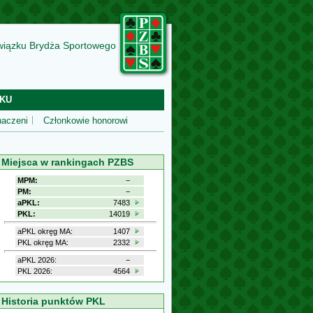
wiązku Brydża Sportowego
KU
aczeni
Członkowie honorowi
Miejsca w rankingach PZBS
MPM:
−
PM:
−
aPKL:
7483
PKL:
14019
aPKL okręg MA:
1407
PKL okręg MA:
2332
aPKL 2026:
−
PKL 2026:
4564
Historia punktów PKL