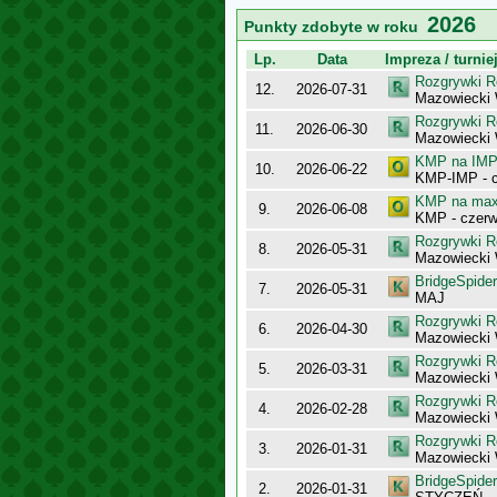
2026
Punkty zdobyte w roku
Lp.
Data
Impreza / turnie
Rozgrywki R
12.
2026-07-31
Mazowiecki
Rozgrywki R
11.
2026-06-30
Mazowiecki
KMP na IMP 
10.
2026-06-22
KMP-IMP - c
KMP na maxy
9.
2026-06-08
KMP - czerw
Rozgrywki R
8.
2026-05-31
Mazowiecki 
BridgeSpider
7.
2026-05-31
MAJ
Rozgrywki R
6.
2026-04-30
Mazowiecki
Rozgrywki R
5.
2026-03-31
Mazowiecki
Rozgrywki R
4.
2026-02-28
Mazowiecki
Rozgrywki R
3.
2026-01-31
Mazowiecki
BridgeSpider
2.
2026-01-31