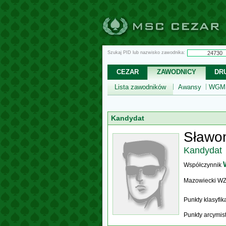
Szukaj PID lub nazwisko zawodnika:
CEZAR
ZAWODNICY
DR
Lista zawodników
Awansy
WGM,
Kandydat
Sławom
Kandydat
Współczynnik
Mazowiecki W
Punkty klasyfi
Punkty arcymis