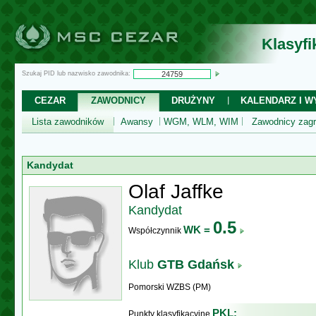
Klasyf
Szukaj PID lub nazwisko zawodnika:
CEZAR
ZAWODNICY
DRUŻYNY
KALENDARZ I WY
Lista zawodników
Awansy
WGM, WLM, WIM
Zawodnicy zagr
Kandydat
Olaf Jaffke
Kandydat
0.5
WK =
Współczynnik
Klub
GTB Gdańsk
Pomorski WZBS (PM)
PKL:
Punkty klasyfikacyjne