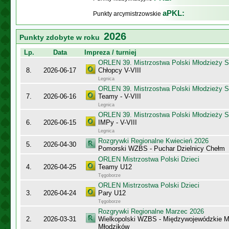
aPKL:
Punkty arcymistrzowskie
2026
Punkty zdobyte w roku
Lp.
Data
Impreza / turniej
ORLEN 39. Mistrzostwa Polski Młodzieży S
8.
2026-06-17
Chłopcy V-VIII
Legnica
ORLEN 39. Mistrzostwa Polski Młodzieży S
7.
2026-06-16
Teamy - V-VIII
Legnica
ORLEN 39. Mistrzostwa Polski Młodzieży S
6.
2026-06-15
IMPy - V-VIII
Legnica
Rozgrywki Regionalne Kwiecień 2026
5.
2026-04-30
Pomorski WZBS - Puchar Dzielnicy Chełm
ORLEN Mistrzostwa Polski Dzieci
4.
2026-04-25
Teamy U12
Tęgoborze
ORLEN Mistrzostwa Polski Dzieci
3.
2026-04-24
Pary U12
Tęgoborze
Rozgrywki Regionalne Marzec 2026
2.
2026-03-31
Wielkopolski WZBS - Międzywojewódzkie M
Młodzików