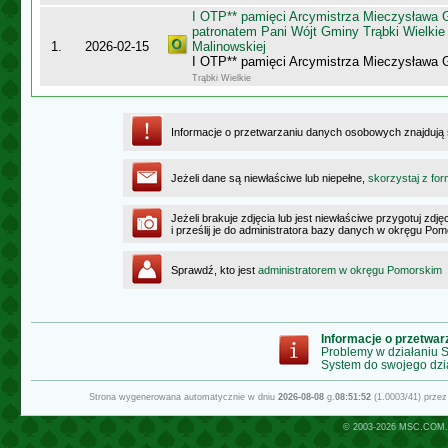
I OTP** pamięci Arcymistrza Mieczysława
patronatem Pani Wójt Gminy Trąbki Wielkie 
1.
2026-02-15
Malinowskiej
I OTP** pamięci Arcymistrza Mieczysława
Trąbki Wielkie
Informacje o przetwarzaniu danych osobowych znajdują
Jeżeli dane są niewłaściwe lub niepełne,
skorzystaj z for
Jeżeli brakuje zdjęcia lub jest niewłaściwe przygotuj zd
i prześlij je do administratora bazy danych w okręgu Po
Sprawdź, kto jest
administratorem w okręgu Pomorskim
Informacje o przetwa
Problemy w działaniu
System do swojego dzi
Strona wygenerowana automatycznie w dniu
2026-08-08
g.
08:51:52
(1.0003/41) prze
© 2003-2026
MSC.COM.