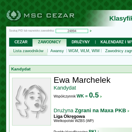
Klasyf
Szukaj PID lub nazwisko zawodnika:
CEZAR
ZAWODNICY
DRUŻYNY
KALENDARZ I WY
Lista zawodników
Awansy
WGM, WLM, WIM
Zawodnicy zagr
Kandydat
Ewa Marchelek
Kandydat
0.5
WK =
Współczynnik
Drużyna
Zgrani na Maxa PKB
Liga Okręgowa
Wielkopolski WZBS (WP)
PKL: