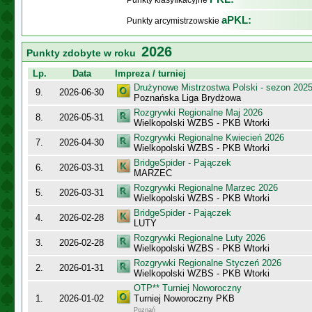
Punkty klasyfikacyjne
aPKL:
Punkty arcymistrzowskie
2026
Punkty zdobyte w roku
Lp.
Data
Impreza / turniej
Drużynowe Mistrzostwa Polski - sezon 202
9.
2026-06-30
Poznańska Liga Brydżowa
Rozgrywki Regionalne Maj 2026
8.
2026-05-31
Wielkopolski WZBS - PKB Wtorki
Rozgrywki Regionalne Kwiecień 2026
7.
2026-04-30
Wielkopolski WZBS - PKB Wtorki
BridgeSpider - Pajączek
6.
2026-03-31
MARZEC
Rozgrywki Regionalne Marzec 2026
5.
2026-03-31
Wielkopolski WZBS - PKB Wtorki
BridgeSpider - Pajączek
4.
2026-02-28
LUTY
Rozgrywki Regionalne Luty 2026
3.
2026-02-28
Wielkopolski WZBS - PKB Wtorki
Rozgrywki Regionalne Styczeń 2026
2.
2026-01-31
Wielkopolski WZBS - PKB Wtorki
OTP** Turniej Noworoczny
1.
2026-01-02
Turniej Noworoczny PKB
Poznań