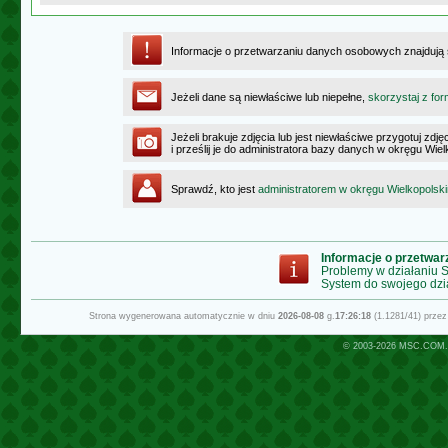
Informacje o przetwarzaniu danych osobowych znajdują
Jeżeli dane są niewłaściwe lub niepełne,
skorzystaj z for
Jeżeli brakuje zdjęcia lub jest niewłaściwe przygotuj zd
i prześlij je do administratora bazy danych w okręgu Wie
Sprawdź, kto jest
administratorem w okręgu Wielkopolsk
Informacje o przetwa
Problemy w działaniu
System do swojego dzi
Strona wygenerowana automatycznie w dniu
2026-08-08
g.
17:26:18
(1.1281/41) prze
© 2003-2026
MSC.COM.