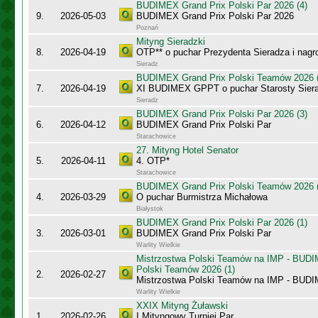
BUDIMEX Grand Prix Polski Par 2026 (4)
9.
2026-05-03
BUDIMEX Grand Prix Polski Par 2026
Poznań
Mityng Sieradzki
8.
2026-04-19
OTP** o puchar Prezydenta Sieradza i nagr
Sieradz
BUDIMEX Grand Prix Polski Teamów 2026 (
7.
2026-04-19
XI BUDIMEX GPPT o puchar Starosty Sier
Sieradz
BUDIMEX Grand Prix Polski Par 2026 (3)
6.
2026-04-12
BUDIMEX Grand Prix Polski Par
Starachowice
27. Mityng Hotel Senator
5.
2026-04-11
4. OTP*
Starachowice
BUDIMEX Grand Prix Polski Teamów 2026 (
4.
2026-03-29
O puchar Burmistrza Michałowa
Białystok
BUDIMEX Grand Prix Polski Par 2026 (1)
3.
2026-03-01
BUDIMEX Grand Prix Polski Par
Warlity Wielkie
Mistrzostwa Polski Teamów na IMP - BUDI
Polski Teamów 2026 (1)
2.
2026-02-27
Mistrzostwa Polski Teamów na IMP - BU
Warlity Wielkie
XXIX Mityng Żuławski
1.
2026-02-26
I Mityngowy Turniej Par