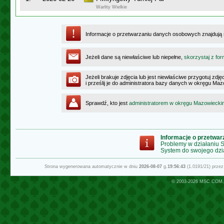
Warlity Wielkie
Informacje o przetwarzaniu danych osobowych znajdują
Jeżeli dane są niewłaściwe lub niepełne,
skorzystaj z for
Jeżeli brakuje zdjęcia lub jest niewłaściwe przygotuj zd
i prześlij je do administratora bazy danych w okręgu Ma
Sprawdź, kto jest
administratorem w okręgu Mazowiecki
Informacje o przetwa
Problemy w działaniu
System do swojego dzi
Strona wygenerowana automatycznie w dniu
2026-08-07
g.
19:56:43
(1.0191/21) prze
© 2003-2026
MSC.COM.