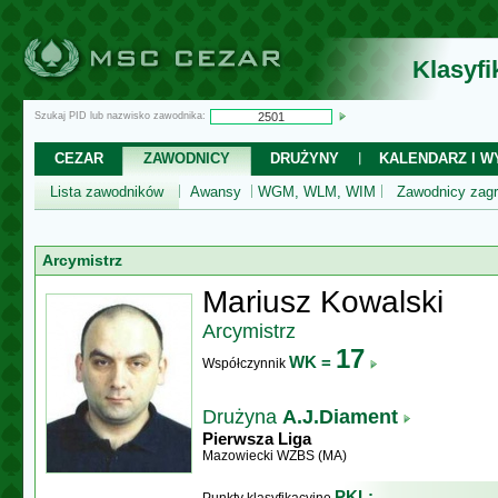
Klasyf
Szukaj PID lub nazwisko zawodnika:
CEZAR
ZAWODNICY
DRUŻYNY
KALENDARZ I WY
Lista zawodników
Awansy
WGM, WLM, WIM
Zawodnicy zagr
Arcymistrz
Mariusz Kowalski
Arcymistrz
17
WK =
Współczynnik
Drużyna
A.J.Diament
Pierwsza Liga
Mazowiecki WZBS (MA)
PKL: