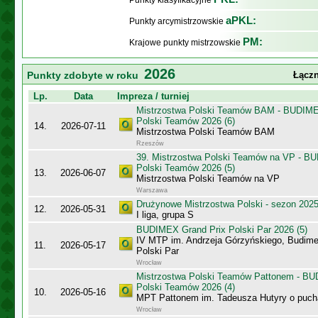
Punkty klasyfikacyjne
aPKL:
Punkty arcymistrzowskie
PM:
Krajowe punkty mistrzowskie
2026
Punkty zdobyte w roku
Łączn
Lp.
Data
Impreza / turniej
Mistrzostwa Polski Teamów BAM - BUDIME
Polski Teamów 2026 (6)
14.
2026-07-11
Mistrzostwa Polski Teamów BAM
Rzeszów
39. Mistrzostwa Polski Teamów na VP - B
Polski Teamów 2026 (5)
13.
2026-06-07
Mistrzostwa Polski Teamów na VP
Warszawa
Drużynowe Mistrzostwa Polski - sezon 202
12.
2026-05-31
I liga, grupa S
BUDIMEX Grand Prix Polski Par 2026 (5)
IV MTP im. Andrzeja Górzyńskiego, Budime
11.
2026-05-17
Polski Par
Wrocław
Mistrzostwa Polski Teamów Pattonem - BU
Polski Teamów 2026 (4)
10.
2026-05-16
MPT Pattonem im. Tadeusza Hutyry o puch
Wrocław