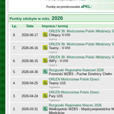
aPKL:
Punkty arcymistrzowskie
2026
Punkty zdobyte w roku
Lp.
Data
Impreza / turniej
ORLEN 39. Mistrzostwa Polski Młodzieży S
8.
2026-06-17
Chłopcy V-VIII
Legnica
ORLEN 39. Mistrzostwa Polski Młodzieży S
7.
2026-06-16
Teamy - V-VIII
Legnica
ORLEN 39. Mistrzostwa Polski Młodzieży S
6.
2026-06-15
IMPy - V-VIII
Legnica
Rozgrywki Regionalne Kwiecień 2026
5.
2026-04-30
Pomorski WZBS - Puchar Dzielnicy Chełm
ORLEN Mistrzostwa Polski Dzieci
4.
2026-04-25
Teamy U15
Tęgoborze
ORLEN Mistrzostwa Polski Dzieci
3.
2026-04-24
Pary U15
Tęgoborze
Rozgrywki Regionalne Marzec 2026
2.
2026-03-31
Wielkopolski WZBS - Międzywojewódzkie M
Młodzików