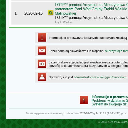
I OTP** pamięci Arcymistrza Mieczysława
patronatem Pani Wójt Gminy Trąbki Wielkie 
1.
2026-02-15
Malinowskiej
I OTP** pamięci Arcymistrza Mieczysława
Trąbki Wielkie
Informacje o przetwarzaniu danych osobowych znajdują
Jeżeli dane są niewłaściwe lub niepełne,
skorzystaj z for
Jeżeli brakuje zdjęcia lub jest niewłaściwe przygotuj zd
i prześlij je do administratora bazy danych w okręgu Po
Sprawdź, kto jest
administratorem w okręgu Pomorskim
Informacje o przetwa
Problemy w działaniu
System do swojego dzi
Strona wygenerowana automatycznie w dniu
2026-08-07
g.
14:34:21
(1.1444/41) prze
© 2003-2026
MSC.COM.