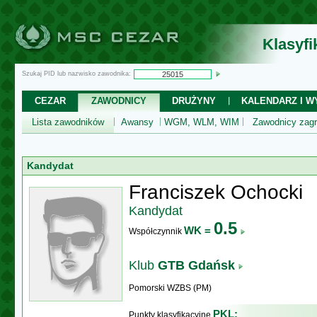
Klasyf
Szukaj PID lub nazwisko zawodnika:
CEZAR
ZAWODNICY
DRUŻYNY
KALENDARZ I WY
Lista zawodników
Awansy
WGM, WLM, WIM
Zawodnicy zagr
Kandydat
Franciszek Ochocki
Kandydat
0.5
WK =
Współczynnik
Klub
GTB Gdańsk
Pomorski WZBS (PM)
PKL:
Punkty klasyfikacyjne