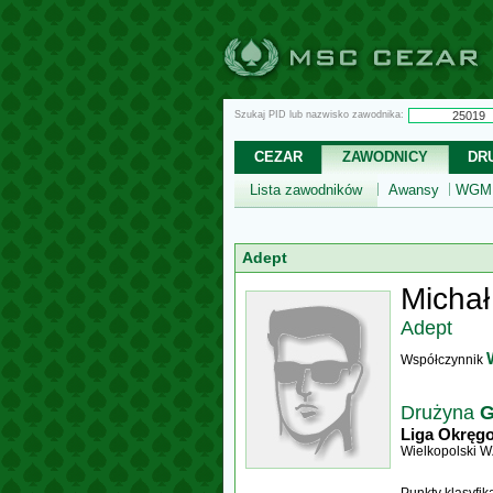
Szukaj PID lub nazwisko zawodnika:
CEZAR
ZAWODNICY
DR
Lista zawodników
Awansy
WGM,
Adept
Michał
Adept
Współczynnik
Drużyna
G
Liga Okręg
Wielkopolski 