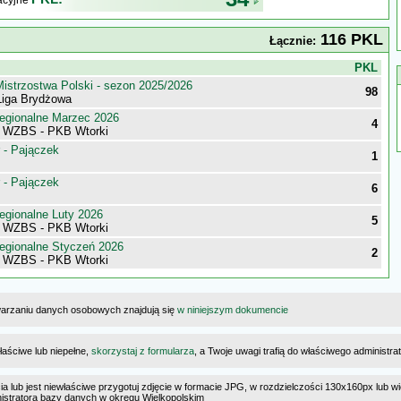
kacyjne
116 PKL
Łącznie:
j
PKL
istrzostwa Polski - sezon 2025/2026
98
iga Brydżowa
egionalne Marzec 2026
4
i WZBS - PKB Wtorki
 - Pajączek
1
 - Pajączek
6
egionalne Luty 2026
5
i WZBS - PKB Wtorki
egionalne Styczeń 2026
2
i WZBS - PKB Wtorki
warzaniu danych osobowych znajdują się
w niniejszym dokumencie
łaściwe lub niepełne,
skorzystaj z formularza
, a Twoje uwagi trafią do właściwego administr
cia lub jest niewłaściwe przygotuj zdjęcie w formacie JPG, w rozdzielczości 130x160px lub wi
ministratora bazy danych w okręgu Wielkopolskim