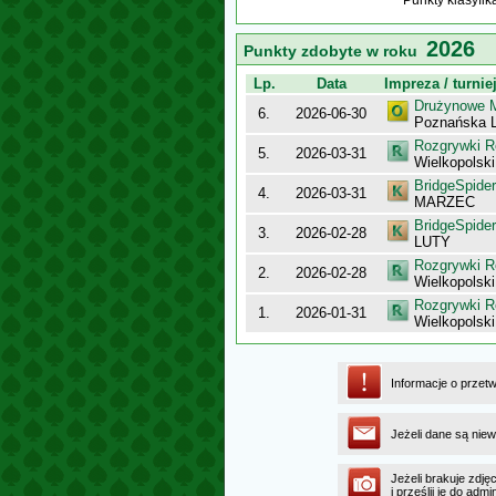
Punkty klasyfi
2026
Punkty zdobyte w roku
Lp.
Data
Impreza / turnie
Drużynowe M
6.
2026-06-30
Poznańska L
Rozgrywki R
5.
2026-03-31
Wielkopolsk
BridgeSpider
4.
2026-03-31
MARZEC
BridgeSpider
3.
2026-02-28
LUTY
Rozgrywki R
2.
2026-02-28
Wielkopolsk
Rozgrywki R
1.
2026-01-31
Wielkopolsk
Informacje o przet
Jeżeli dane są niew
Jeżeli brakuje zdję
i prześlij je do ad