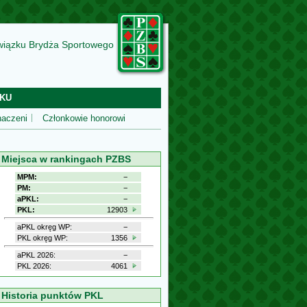
wiązku Brydża Sportowego
KU
aczeni
Członkowie honorowi
Miejsca w rankingach PZBS
MPM:
−
PM:
−
aPKL:
−
PKL:
12903
aPKL okręg WP:
−
PKL okręg WP:
1356
aPKL 2026:
−
PKL 2026:
4061
Historia punktów PKL