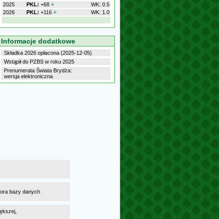
2025
PKL:
+68
WK: 0.5
2026
PKL:
+116
WK: 1.0
Informacje dodatkowe
Składka 2026 opłacona (2025-12-05)
Wstąpił do PZBS w roku 2025
Prenumerata Świata Brydża:
wersja elektroniczna
atora bazy danych
ększej,