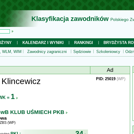
Klasyfikacja zawodników
Polskiego Z
UŻYNY
KALENDARZ I WYNIKI
RANKINGI
BRYDŻYSTA RO
 WLM, WIM
Zawodnicy zagraniczni
Sędziowie
Szkoleniowcy
Odzn
Ad
 Klincewicz
PID: 25019
(WP)
1
WK =
wB KLUB UŚMIECH PKB
owa
WZBS (WP)
34
PKL: