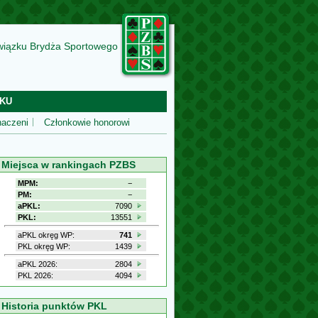
wiązku Brydża Sportowego
KU
aczeni
Członkowie honorowi
Miejsca w rankingach PZBS
MPM:
−
PM:
−
aPKL:
7090
PKL:
13551
aPKL okręg WP:
741
PKL okręg WP:
1439
aPKL 2026:
2804
PKL 2026:
4094
Historia punktów PKL