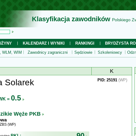
Klasyfikacja zawodników
Polskiego Z
UŻYNY
KALENDARZ I WYNIKI
RANKINGI
BRYDŻYSTA RO
 WLM, WIM
Zawodnicy zagraniczni
Sędziowie
Szkoleniowcy
Odzn
K
 Solarek
PID: 25191
(WP)
0.5
WK =
zikie Węże PKB
owa
WZBS (WP)
90
PKL: