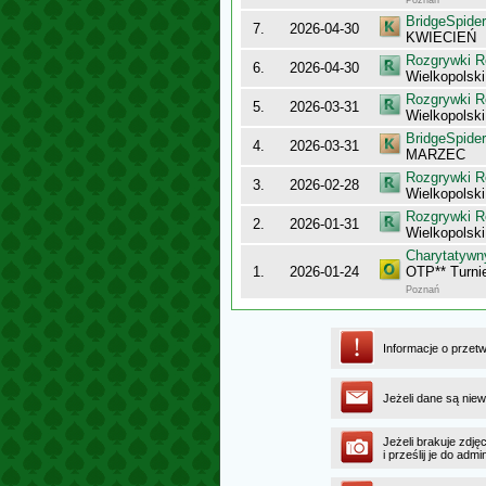
Poznań
BridgeSpider
7.
2026-04-30
KWIECIEŃ
Rozgrywki R
6.
2026-04-30
Wielkopolsk
Rozgrywki R
5.
2026-03-31
Wielkopolsk
BridgeSpider
4.
2026-03-31
MARZEC
Rozgrywki R
3.
2026-02-28
Wielkopolsk
Rozgrywki R
2.
2026-01-31
Wielkopolsk
Charytatyw
1.
2026-01-24
OTP** Turni
Poznań
Informacje o przet
Jeżeli dane są niew
Jeżeli brakuje zdję
i prześlij je do ad