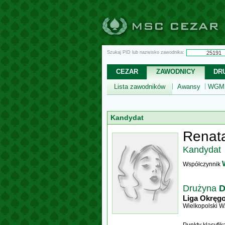
Szukaj PID lub nazwisko zawodnika:
CEZAR
ZAWODNICY
DR
Lista zawodników
Awansy
WGM,
Kandydat
Renata
Kandydat
Współczynnik
Drużyna
D
Liga Okręg
Wielkopolski 