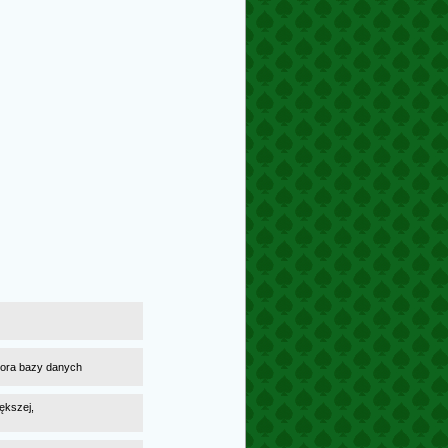
atora bazy danych
ększej,