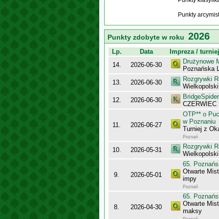
Punkty klasyfi
Punkty arcymis
2026
Punkty zdobyte w roku
Lp.
Data
Impreza / turnie
Drużynowe M
14.
2026-06-30
Poznańska L
Rozgrywki R
13.
2026-06-30
Wielkopolsk
BridgeSpider
12.
2026-06-30
CZERWIEC
OTP** o Puc
w Poznaniu
11.
2026-06-27
Turniej z Ok
Poznań
Rozgrywki R
10.
2026-05-31
Wielkopolsk
65. Poznańs
Otwarte Mis
9.
2026-05-01
impy
Poznań
65. Poznańs
Otwarte Mis
8.
2026-04-30
maksy