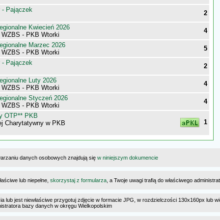
 - Pajączek
2
egionalne Kwiecień 2026
4
i WZBS - PKB Wtorki
egionalne Marzec 2026
5
i WZBS - PKB Wtorki
 - Pajączek
2
egionalne Luty 2026
4
i WZBS - PKB Wtorki
egionalne Styczeń 2026
4
i WZBS - PKB Wtorki
ny OTP** PKB
1
ej Charytatywny w PKB
warzaniu danych osobowych znajdują się
w niniejszym dokumencie
łaściwe lub niepełne,
skorzystaj z formularza
, a Twoje uwagi trafią do właściwego administr
cia lub jest niewłaściwe przygotuj zdjęcie w formacie JPG, w rozdzielczości 130x160px lub wi
ministratora bazy danych w okręgu Wielkopolskim