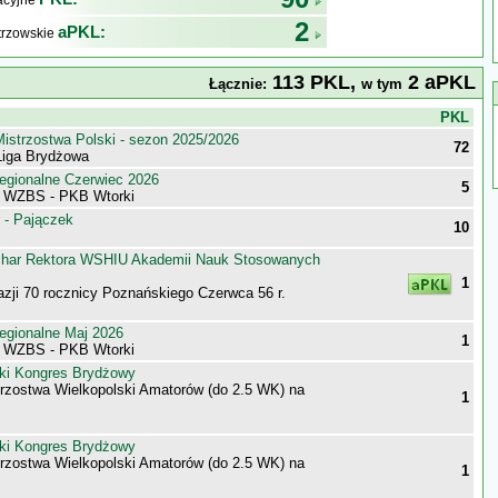
kacyjne
2
aPKL:
trzowskie
113 PKL,
2 aPKL
Łącznie:
w tym
j
PKL
istrzostwa Polski - sezon 2025/2026
72
iga Brydżowa
egionalne Czerwiec 2026
5
i WZBS - PKB Wtorki
 - Pajączek
10
har Rektora WSHIU Akademii Nauk Stosowanych
1
azji 70 rocznicy Poznańskiego Czerwca 56 r.
egionalne Maj 2026
1
i WZBS - PKB Wtorki
ki Kongres Brydżowy
trzostwa Wielkopolski Amatorów (do 2.5 WK) na
1
ki Kongres Brydżowy
trzostwa Wielkopolski Amatorów (do 2.5 WK) na
1