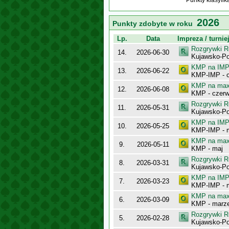
Punkty klasyfi
2026
Punkty zdobyte w roku
Lp.
Data
Impreza / turnie
Rozgrywki R
14.
2026-06-30
Kujawsko-Po
KMP na IMP 
13.
2026-06-22
KMP-IMP - c
KMP na maxy
12.
2026-06-08
KMP - czerw
Rozgrywki R
11.
2026-05-31
Kujawsko-Po
KMP na IMP 
10.
2026-05-25
KMP-IMP - 
KMP na maxy
9.
2026-05-11
KMP - maj
Rozgrywki R
8.
2026-03-31
Kujawsko-Po
KMP na IMP 
7.
2026-03-23
KMP-IMP - 
KMP na maxy
6.
2026-03-09
KMP - marz
Rozgrywki R
5.
2026-02-28
Kujawsko-Po