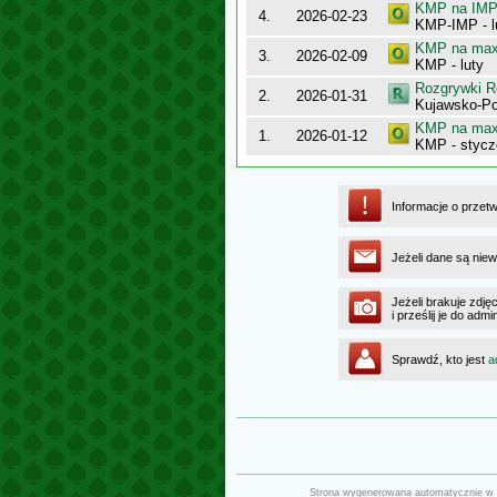
KMP na IMP 
4.
2026-02-23
KMP-IMP - l
KMP na maxy
3.
2026-02-09
KMP - luty
Rozgrywki R
2.
2026-01-31
Kujawsko-Po
KMP na maxy
1.
2026-01-12
KMP - stycz
Informacje o przet
Jeżeli dane są niew
Jeżeli brakuje zdję
i prześlij je do a
Sprawdź, kto jest
a
Strona wygenerowana automatycznie w