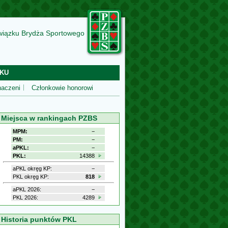
wiązku Brydża Sportowego
KU
aczeni
Członkowie honorowi
Miejsca w rankingach PZBS
MPM:
−
PM:
−
aPKL:
−
PKL:
14388
aPKL okręg KP:
−
PKL okręg KP:
818
aPKL 2026:
−
PKL 2026:
4289
Historia punktów PKL