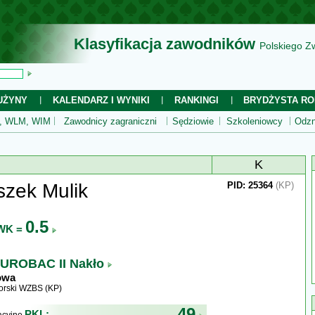
Klasyfikacja zawodników
Polskiego Z
UŻYNY
KALENDARZ I WYNIKI
RANKINGI
BRYDŻYSTA RO
 WLM, WIM
Zawodnicy zagraniczni
Sędziowie
Szkoleniowcy
Odzn
K
szek Mulik
PID: 25364
(KP)
0.5
WK =
UROBAC II Nakło
owa
rski WZBS (KP)
49
PKL: