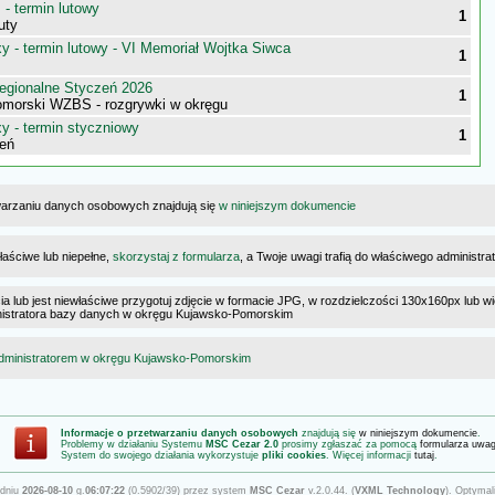
- termin lutowy
1
uty
 - termin lutowy - VI Memoriał Wojtka Siwca
1
egionalne Styczeń 2026
1
morski WZBS - rozgrywki w okręgu
 - termin styczniowy
1
eń
warzaniu danych osobowych znajdują się
w niniejszym dokumencie
łaściwe lub niepełne,
skorzystaj z formularza
, a Twoje uwagi trafią do właściwego administr
cia lub jest niewłaściwe przygotuj zdjęcie w formacie JPG, w rozdzielczości 130x160px lub wi
dministratora bazy danych w okręgu Kujawsko-Pomorskim
dministratorem w okręgu Kujawsko-Pomorskim
Informacje o przetwarzaniu danych osobowych
znajdują się
w niniejszym dokumencie
.
Problemy w działaniu Systemu
MSC Cezar 2.0
prosimy zgłaszać za pomocą
formularza uwa
System do swojego działania wykorzystuje
pliki cookies
. Więcej informacji
tutaj
.
 dniu
2026-08-10
g.
06:07:22
(0.5902/39) przez system
MSC Cezar
v.2.0.44. (
VXML Technology
). Optymal