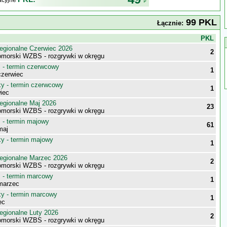
kacyjne
99 PKL
Łącznie:
j
PKL
egionalne Czerwiec 2026
2
morski WZBS - rozgrywki w okręgu
- termin czerwcowy
1
zerwiec
 - termin czerwcowy
1
iec
egionalne Maj 2026
23
morski WZBS - rozgrywki w okręgu
- termin majowy
61
maj
 - termin majowy
1
egionalne Marzec 2026
2
morski WZBS - rozgrywki w okręgu
- termin marcowy
1
marzec
 - termin marcowy
1
ec
egionalne Luty 2026
2
morski WZBS - rozgrywki w okręgu