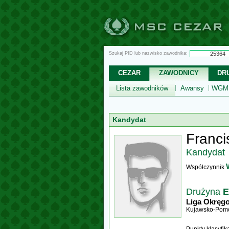
Szukaj PID lub nazwisko zawodnika:
CEZAR
ZAWODNICY
DR
Lista zawodników
Awansy
WGM,
Kandydat
Franci
Kandydat
Współczynnik
Drużyna
E
Liga Okręg
Kujawsko-Pomo