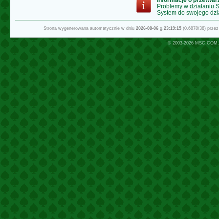
Problemy w działaniu
System do swojego dzi
Strona wygenerowana automatycznie w dniu
2026-08-06
g.
23:19:15
(0.6878/38) prze
© 2003-2026
MSC.COM.