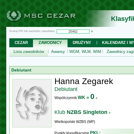
Klasyf
Szukaj PID lub nazwisko zawodnika:
CEZAR
ZAWODNICY
DRUŻYNY
KALENDARZ I WY
Lista zawodników
Awansy
WGM, WLM, WIM
Zawodnicy zagr
Debiutant
Hanna Zegarek
Debiutant
0
WK =
Współczynnik
Klub
NZBS Singleton
Wielkopolski WZBS (WP)
PKL:
Punkty klasyfikacyjne