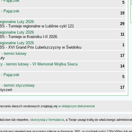
 - Pajączek
5
 - Pajączek
19
egionalne Luty 2026
29
S - Turnieje regionalne w Lublinie cykl 121
egionalne Luty 2026
11
S - Turnieje w Kraśniku I-II 2026
egionalne Luty 2026
1
BS - XVI Grand Prix Lubelszczyzny w Świdniku
- termin lutowy
17
uty
 - termin lutowy - VI Memoriał Wojtka Siwca
14
 - Pajączek
5
- termin styczniowy
17
styczeń
warzaniu danych osobowych znajdują się
w niniejszym dokumencie
łaściwe lub niepełne,
skorzystaj z formularza
, a Twoje uwagi trafią do właściwego administr
cia lub jest niewłaściwe przygotuj zdjęcie w formacie JPG, w rozdzielczości 130x160px lub wi