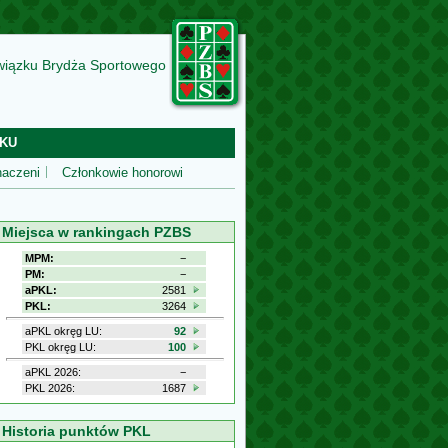
wiązku Brydża Sportowego
KU
aczeni
Członkowie honorowi
Miejsca w rankingach PZBS
MPM:
−
PM:
−
aPKL:
2581
PKL:
3264
aPKL okręg LU:
92
PKL okręg LU:
100
aPKL 2026:
−
PKL 2026:
1687
Historia punktów PKL