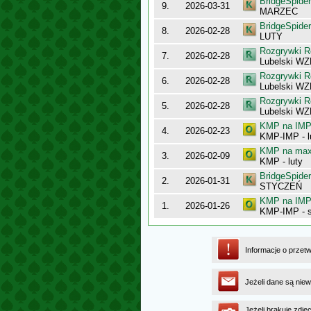
BridgeSpider
9.
2026-03-31
MARZEC
BridgeSpider
8.
2026-02-28
LUTY
Rozgrywki R
7.
2026-02-28
Lubelski WZB
Rozgrywki R
6.
2026-02-28
Lubelski WZB
Rozgrywki R
5.
2026-02-28
Lubelski WZ
KMP na IMP 
4.
2026-02-23
KMP-IMP - l
KMP na maxy
3.
2026-02-09
KMP - luty
BridgeSpider
2.
2026-01-31
STYCZEŃ
KMP na IMP 
1.
2026-01-26
KMP-IMP - 
Informacje o przet
Jeżeli dane są niew
Jeżeli brakuje zdję