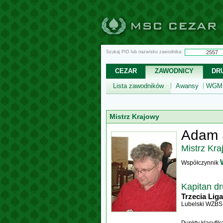
Szukaj PID lub nazwisko zawodnika:
CEZAR
ZAWODNICY
DR
Lista zawodników
Awansy
WGM,
Mistrz Krajowy
Adam 
Mistrz Kra
Współczynnik
Kapitan d
Trzecia Liga
Lubelski WZBS