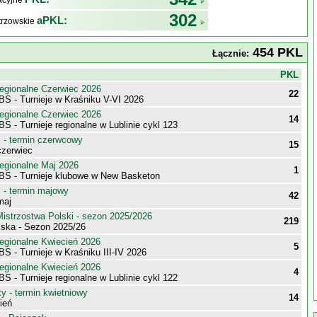
kacyjne
302
aPKL:
trzowskie
454 PKL
Łącznie:
j
PKL
egionalne Czerwiec 2026
22
S - Turnieje w Kraśniku V-VI 2026
egionalne Czerwiec 2026
14
S - Turnieje regionalne w Lublinie cykl 123
- termin czerwcowy
15
zerwiec
egionalne Maj 2026
1
BS - Turnieje klubowe w New Basketon
- termin majowy
42
maj
istrzostwa Polski - sezon 2025/2026
219
elska - Sezon 2025/26
egionalne Kwiecień 2026
5
S - Turnieje w Kraśniku III-IV 2026
egionalne Kwiecień 2026
4
S - Turnieje regionalne w Lublinie cykl 122
 - termin kwietniowy
14
ień