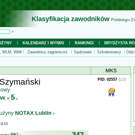
Klasyfikacja zawodników
Polskiego Z
UŻYNY
KALENDARZ I WYNIKI
RANKINGI
BRYDŻYSTA RO
 WLM, WIM
Zawodnicy zagraniczni
Sędziowie
Szkoleniowcy
Odzn
MK5
Szymański
PID: 02557
(LU)
jowy
5
WK =
rużyny
NOTAX Lublin
 (LU)
342
PKL: