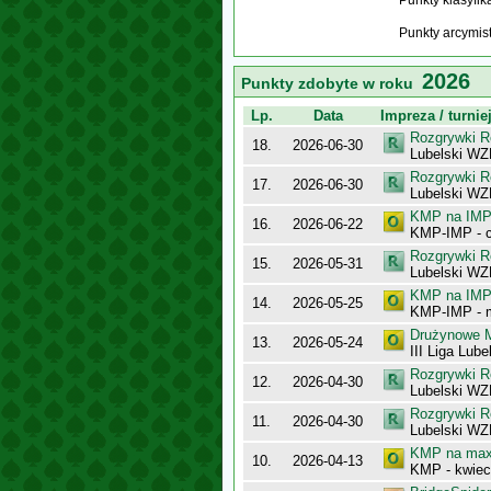
Punkty klasyfi
Punkty arcymis
2026
Punkty zdobyte w roku
Lp.
Data
Impreza / turnie
Rozgrywki R
18.
2026-06-30
Lubelski WZB
Rozgrywki R
17.
2026-06-30
Lubelski WZB
KMP na IMP 
16.
2026-06-22
KMP-IMP - c
Rozgrywki R
15.
2026-05-31
Lubelski WZ
KMP na IMP 
14.
2026-05-25
KMP-IMP - 
Drużynowe M
13.
2026-05-24
III Liga Lub
Rozgrywki R
12.
2026-04-30
Lubelski WZB
Rozgrywki R
11.
2026-04-30
Lubelski WZB
KMP na maxy
10.
2026-04-13
KMP - kwiec