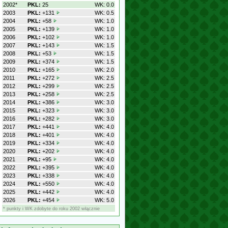
2002*
PKL:
25
WK: 0.0
2003
PKL:
+131
WK: 0.5
2004
PKL:
+58
WK: 1.0
2005
PKL:
+139
WK: 1.0
2006
PKL:
+102
WK: 1.0
2007
PKL:
+143
WK: 1.5
2008
PKL:
+53
WK: 1.5
2009
PKL:
+374
WK: 1.5
2010
PKL:
+165
WK: 2.0
2011
PKL:
+272
WK: 2.5
2012
PKL:
+299
WK: 2.5
2013
PKL:
+258
WK: 2.5
2014
PKL:
+386
WK: 3.0
2015
PKL:
+323
WK: 3.0
2016
PKL:
+282
WK: 3.0
2017
PKL:
+441
WK: 4.0
2018
PKL:
+401
WK: 4.0
2019
PKL:
+334
WK: 4.0
2020
PKL:
+202
WK: 4.0
2021
PKL:
+95
WK: 4.0
2022
PKL:
+395
WK: 4.0
2023
PKL:
+338
WK: 4.0
2024
PKL:
+550
WK: 4.0
2025
PKL:
+442
WK: 4.0
2026
PKL:
+454
WK: 5.0
* punkty i WK zdobyte do roku 2002 włącznie