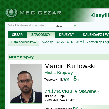
Klasyf
Szukaj PID lub nazwisko zawodnika:
CEZAR
ZAWODNICY
DRUŻYNY
KALENDARZ I WY
Lista zawodników
Awansy
WGM, WLM, WIM
Zawodnicy zagr
Mistrz Krajowy
Marcin Kuflowski
Mistrz Krajowy
5
WK =
Współczynnik
Drużyna
CKiS IV Skawina
Trzecia Liga
Małopolski WZBS (MP)
PKL: