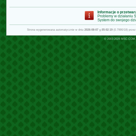
Informacje o przetwa
Problemy w działaniu
System do swojego dzi
Strona wygenerowana automatycznie w dniu
2026-08-07
g.
05:02:19
(0.7990/18) prze
© 2003-2026
MSC.COM.