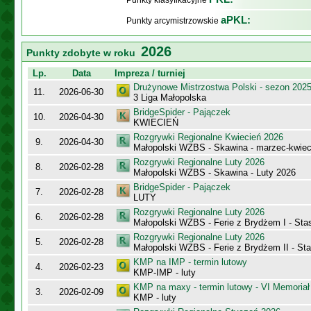
Punkty klasyfikacyjne
aPKL:
Punkty arcymistrzowskie
2026
Punkty zdobyte w roku
Lp.
Data
Impreza / turniej
Drużynowe Mistrzostwa Polski - sezon 202
11.
2026-06-30
3 Liga Małopolska
BridgeSpider - Pajączek
10.
2026-04-30
KWIECIEŃ
Rozgrywki Regionalne Kwiecień 2026
9.
2026-04-30
Małopolski WZBS - Skawina - marzec-kwiec
Rozgrywki Regionalne Luty 2026
8.
2026-02-28
Małopolski WZBS - Skawina - Luty 2026
BridgeSpider - Pajączek
7.
2026-02-28
LUTY
Rozgrywki Regionalne Luty 2026
6.
2026-02-28
Małopolski WZBS - Ferie z Brydżem I - Sta
Rozgrywki Regionalne Luty 2026
5.
2026-02-28
Małopolski WZBS - Ferie z Brydżem II - St
KMP na IMP - termin lutowy
4.
2026-02-23
KMP-IMP - luty
KMP na maxy - termin lutowy - VI Memoriał
3.
2026-02-09
KMP - luty