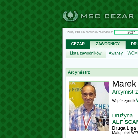
Szukaj PID lub nazwisko zawodnika:
CEZAR
ZAWODNICY
DR
Lista zawodników
Awansy
WGM,
Arcymistrz
Marek
Arcymistrz
Współczynnik
Drużyna
ALF SCAN
Druga Liga
Małopolski WZ