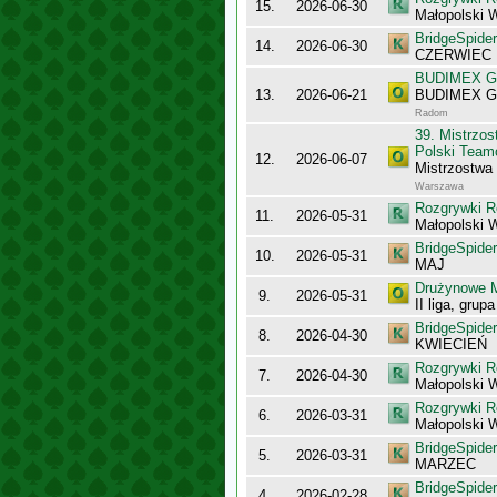
15.
2026-06-30
Małopolski 
BridgeSpider
14.
2026-06-30
CZERWIEC
BUDIMEX Gra
13.
2026-06-21
BUDIMEX Gra
Radom
39. Mistrzo
Polski Team
12.
2026-06-07
Mistrzostwa
Warszawa
Rozgrywki R
11.
2026-05-31
Małopolski 
BridgeSpider
10.
2026-05-31
MAJ
Drużynowe M
9.
2026-05-31
II liga, grup
BridgeSpider
8.
2026-04-30
KWIECIEŃ
Rozgrywki R
7.
2026-04-30
Małopolski 
Rozgrywki R
6.
2026-03-31
Małopolski 
BridgeSpider
5.
2026-03-31
MARZEC
BridgeSpider
4.
2026-02-28