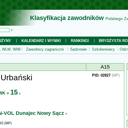
Klasyfikacja zawodników
Polskiego Z
UŻYNY
KALENDARZ I WYNIKI
RANKINGI
BRYDŻYSTA RO
 WLM, WIM
Zawodnicy zagraniczni
Sędziowie
Szkoleniowcy
Odzn
A15
 Urbański
PID: 02827
(MP)
15
WK =
-VOL Dunajec Nowy Sącz
BS (MP)