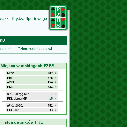
wiązku Brydża Sportowego
KU
aczeni
Członkowie honorowi
Miejsca w rankingach PZBS
MPM:
207
PM:
276
aPKL:
154
PKL:
283
aPKL okręg MP:
7
PKL okręg MP:
15
aPKL 2026:
452
PKL 2026:
533
Historia punktów PKL