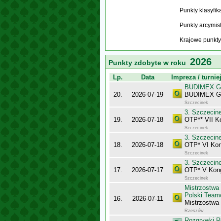
Punkty klasyfi
Punkty arcymis
Krajowe punkty
2026
Punkty zdobyte w roku
Lp.
Data
Impreza / turnie
BUDIMEX Gra
20.
2026-07-19
BUDIMEX Gra
Szczecinek
3. Szczecin
19.
2026-07-18
OTP** VII K
Szczecinek
3. Szczecin
18.
2026-07-18
OTP* VI Kon
Szczecinek
3. Szczecin
17.
2026-07-17
OTP* V Kong
Szczecinek
Mistrzostwa
Polski Team
16.
2026-07-11
Mistrzostwa
Rzeszów
Rozgrywki R