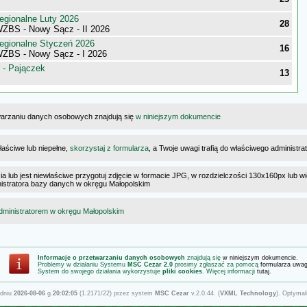
egionalne Luty 2026
28
WZBS - Nowy Sącz - II 2026
egionalne Styczeń 2026
16
WZBS - Nowy Sącz - I 2026
 - Pajączek
13
warzaniu danych osobowych znajdują się
w niniejszym dokumencie
łaściwe lub niepełne,
skorzystaj z formularza
, a Twoje uwagi trafią do właściwego administr
cia lub jest niewłaściwe przygotuj zdjęcie w formacie JPG, w rozdzielczości 130x160px lub wi
ministratora bazy danych w okręgu Małopolskim
dministratorem w okręgu Małopolskim
Informacje o przetwarzaniu danych osobowych
znajdują się
w niniejszym dokumencie
.
Problemy w działaniu Systemu
MSC Cezar 2.0
prosimy zgłaszać za pomocą
formularza uwa
System do swojego działania wykorzystuje
pliki cookies
. Więcej informacji
tutaj
.
 dniu
2026-08-06
g.
20:02:05
(1.2171/22) przez system
MSC Cezar
v.2.0.44. (
VXML Technology
). Optymal