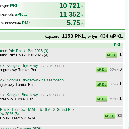
10 721
PKL:
kacyjne
11 352
aPKL:
trzowskie
5.75
PM:
 mistrzowskie
1153 PKL,
434 aPKL
Łącznie:
w tym
j
PKL
nd Prix Polski Par 2026 (9)
1
nd Prix Polski Par 2026 (9)
ecki Kongres Brydżowy - na zasłonach
3
ongresowy Turniej Par
50% x
ecki Kongres Brydżowy - na zasłonach
1
gresowy Turniej Par
50% x
ecki Kongres Brydżowy - na zasłonach
1
resowy Turniej Par
50% x
 Polski Teamów BAM - BUDIMEX Grand Prix
ów 2026 (6)
93
 Polski Teamów BAM
egionalne Czerwiec 2026