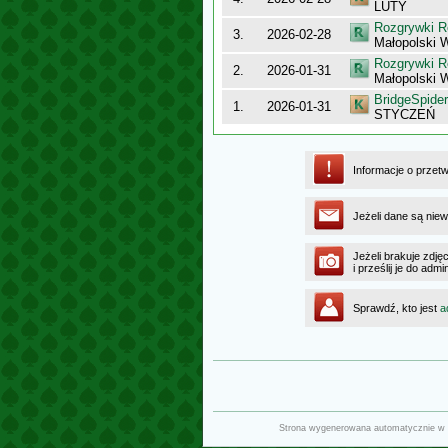
LUTY
Rozgrywki R
3.
2026-02-28
Małopolski 
Rozgrywki R
2.
2026-01-31
Małopolski 
BridgeSpider
1.
2026-01-31
STYCZEŃ
Informacje o przet
Jeżeli dane są niew
Jeżeli brakuje zdję
i prześlij je do ad
Sprawdź, kto jest
a
Strona wygenerowana automatycznie w