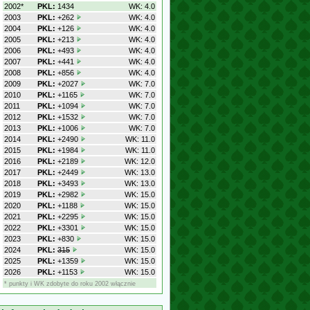
2002*
PKL:
1434
WK: 4.0
2003
PKL:
+262
WK: 4.0
2004
PKL:
+126
WK: 4.0
2005
PKL:
+213
WK: 4.0
2006
PKL:
+493
WK: 4.0
2007
PKL:
+441
WK: 4.0
2008
PKL:
+856
WK: 4.0
2009
PKL:
+2027
WK: 7.0
2010
PKL:
+1165
WK: 7.0
2011
PKL:
+1094
WK: 7.0
2012
PKL:
+1532
WK: 7.0
2013
PKL:
+1006
WK: 7.0
2014
PKL:
+2490
WK: 11.0
2015
PKL:
+1984
WK: 11.0
2016
PKL:
+2189
WK: 12.0
2017
PKL:
+2449
WK: 13.0
2018
PKL:
+3493
WK: 13.0
2019
PKL:
+2982
WK: 15.0
2020
PKL:
+1188
WK: 15.0
2021
PKL:
+2295
WK: 15.0
2022
PKL:
+3301
WK: 15.0
2023
PKL:
+830
WK: 15.0
2024
PKL:
315
WK: 15.0
2025
PKL:
+1359
WK: 15.0
2026
PKL:
+1153
WK: 15.0
* punkty i WK zdobyte do roku 2002 włącznie