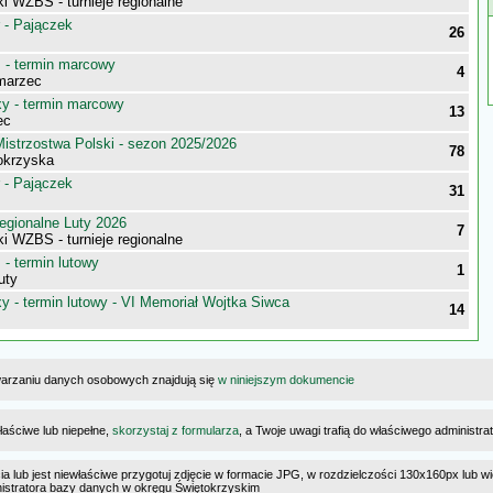
i WZBS - turnieje regionalne
 - Pajączek
26
- termin marcowy
4
marzec
 - termin marcowy
13
ec
istrzostwa Polski - sezon 2025/2026
78
tokrzyska
 - Pajączek
31
egionalne Luty 2026
7
i WZBS - turnieje regionalne
- termin lutowy
1
uty
 - termin lutowy - VI Memoriał Wojtka Siwca
14
warzaniu danych osobowych znajdują się
w niniejszym dokumencie
łaściwe lub niepełne,
skorzystaj z formularza
, a Twoje uwagi trafią do właściwego administr
cia lub jest niewłaściwe przygotuj zdjęcie w formacie JPG, w rozdzielczości 130x160px lub wi
ministratora bazy danych w okręgu Świętokrzyskim