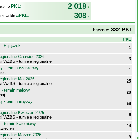
2 018
PKL:
kacyjne
308
aPKL:
trzowskie
332 PKL
Łącznie:
j
PKL
 - Pajączek
1
egionalne Czerwiec 2026
3
i WZBS - turnieje regionalne
 - termin czerwcowy
1
iec
egionalne Maj 2026
25
i WZBS - turnieje regionalne
- termin majowy
28
maj
 - termin majowy
68
egionalne Kwiecień 2026
9
i WZBS - turnieje regionalne
- termin kwietniowy
14
wiecień
egionalne Marzec 2026
9