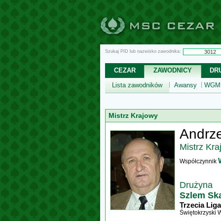
Szukaj PID lub nazwisko zawodnika:
CEZAR
ZAWODNICY
DR
Lista zawodników
Awansy
WGM,
Mistrz Krajowy
Andrze
Mistrz Kra
Współczynnik
Drużyna
Szlem Sk
Trzecia Liga
Świętokrzyski