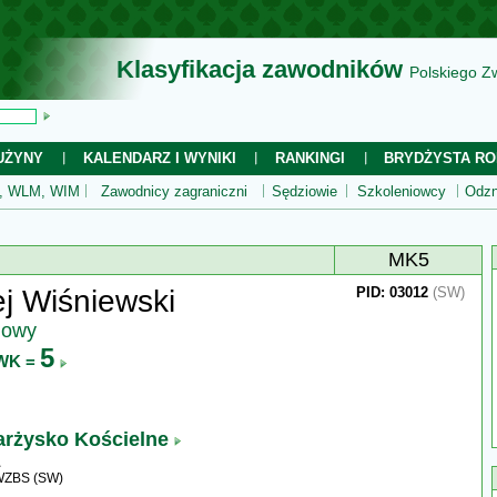
Klasyfikacja zawodników
Polskiego Z
UŻYNY
KALENDARZ I WYNIKI
RANKINGI
BRYDŻYSTA RO
 WLM, WIM
Zawodnicy zagraniczni
Sędziowie
Szkoleniowcy
Odzn
MK5
j Wiśniewski
PID: 03012
(SW)
jowy
5
WK =
arżysko Kościelne
 WZBS (SW)