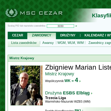
Klasyf
Szukaj PID lub nazwisko zawodnika:
CEZAR
ZAWODNICY
DRUŻYNY
KALENDARZ I WY
Lista zawodników
Awansy
WGM, WLM, WIM
Zawodnicy zagr
Mistrz Krajowy
Zbigniew Marian List
Mistrz Krajowy
4
WK =
Współczynnik
Drużyna
ESBS Elbląg
Trzecia Liga
Warmińsko-Mazurski WZBS (WM)
PKL: