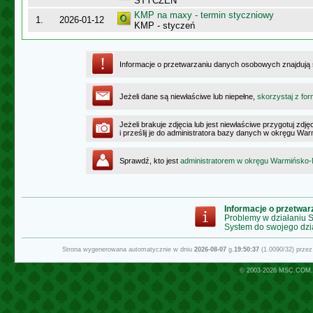
STYCZEŃ
KMP na maxy - termin styczniowy
1.
2026-01-12
KMP - styczeń
Informacje o przetwarzaniu danych osobowych znajdują
Jeżeli dane są niewłaściwe lub niepełne,
skorzystaj z for
Jeżeli brakuje zdjęcia lub jest niewłaściwe przygotuj zd
i prześlij je do administratora bazy danych w okręgu W
Sprawdź, kto jest
administratorem w okręgu Warmińsko
Informacje o przetwa
Problemy w działaniu
System do swojego dzi
Strona wygenerowana automatycznie w dniu
2026-08-07
g.
19:50:37
(1.0090/32) prze
© 2003-2026
MSC.COM.