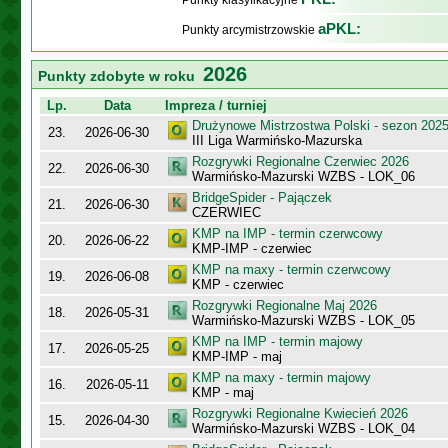
Punkty klasyfikacyjne
aPKL:
Punkty arcymistrzowskie
2026
Punkty zdobyte w roku
Lp.
Data
Impreza / turniej
Drużynowe Mistrzostwa Polski - sezon 202
23.
2026-06-30
III Liga Warmińsko-Mazurska
Rozgrywki Regionalne Czerwiec 2026
22.
2026-06-30
Warmińsko-Mazurski WZBS - LOK_06
BridgeSpider - Pajączek
21.
2026-06-30
CZERWIEC
KMP na IMP - termin czerwcowy
20.
2026-06-22
KMP-IMP - czerwiec
KMP na maxy - termin czerwcowy
19.
2026-06-08
KMP - czerwiec
Rozgrywki Regionalne Maj 2026
18.
2026-05-31
Warmińsko-Mazurski WZBS - LOK_05
KMP na IMP - termin majowy
17.
2026-05-25
KMP-IMP - maj
KMP na maxy - termin majowy
16.
2026-05-11
KMP - maj
Rozgrywki Regionalne Kwiecień 2026
15.
2026-04-30
Warmińsko-Mazurski WZBS - LOK_04