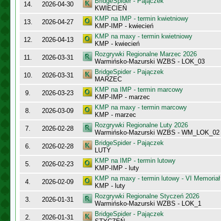
BridgeSpider - Pajączek
14.
2026-04-30
KWIECIEŃ
KMP na IMP - termin kwietniowy
13.
2026-04-27
KMP-IMP - kwiecień
KMP na maxy - termin kwietniowy
12.
2026-04-13
KMP - kwiecień
Rozgrywki Regionalne Marzec 2026
11.
2026-03-31
Warmińsko-Mazurski WZBS - LOK_03
BridgeSpider - Pajączek
10.
2026-03-31
MARZEC
KMP na IMP - termin marcowy
9.
2026-03-23
KMP-IMP - marzec
KMP na maxy - termin marcowy
8.
2026-03-09
KMP - marzec
Rozgrywki Regionalne Luty 2026
7.
2026-02-28
Warmińsko-Mazurski WZBS - WM_LOK_02
BridgeSpider - Pajączek
6.
2026-02-28
LUTY
KMP na IMP - termin lutowy
5.
2026-02-23
KMP-IMP - luty
KMP na maxy - termin lutowy - VI Memoriał
4.
2026-02-09
KMP - luty
Rozgrywki Regionalne Styczeń 2026
3.
2026-01-31
Warmińsko-Mazurski WZBS - LOK_1
BridgeSpider - Pajączek
2.
2026-01-31