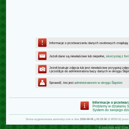
Informacje o przetwarzaniu danych osobowych znajdują
Jeżeli dane są niewłaściwe lub niepełne,
skorzystaj z for
Jeżeli brakuje zdjęcia lub jest niewłaściwe przygotuj zd
i prześlij je do administratora bazy danych w okręgu Ślą
Sprawdź, kto jest
administratorem w okręgu Śląskim
Informacje o przetwa
Problemy w działaniu
System do swojego dzi
Strona wygenerowana automatycznie w dniu
2026-08-08
g.
01:23:36
(0.9858/19) prze
© 2003-2026
MSC.COM.