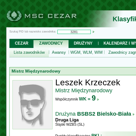
Klasyf
Szukaj PID lub nazwisko zawodnika:
CEZAR
ZAWODNICY
DRUŻYNY
KALENDARZ I WY
Lista zawodników
Awansy
WGM, WLM, WIM
Zawodnicy zagr
Mistrz Międzynarodowy
Leszek Krzeczek
Mistrz Międzynarodowy
9
WK =
Współczynnik
Drużyna
BSBS2 Bielsko-Biała
Druga Liga
Śląski WZBS (SL)
PKL: