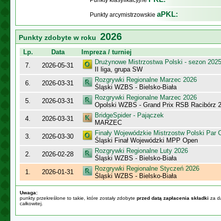
Punkty klasyfikacyjne
aPKL:
Punkty arcymistrzowskie
2026
Punkty zdobyte w roku
Lp.
Data
Impreza / turniej
Drużynowe Mistrzostwa Polski - sezon 202
7.
2026-05-31
II liga, grupa SW
Rozgrywki Regionalne Marzec 2026
6.
2026-03-31
Śląski WZBS - Bielsko-Biała
Rozgrywki Regionalne Marzec 2026
5.
2026-03-31
Opolski WZBS - Grand Prix RSB Racibórz 
BridgeSpider - Pajączek
4.
2026-03-31
MARZEC
Finały Wojewódzkie Mistrzostw Polski Par
3.
2026-03-30
Śląski Finał Wojewódzki MPP Open
Rozgrywki Regionalne Luty 2026
2.
2026-02-28
Śląski WZBS - Bielsko-Biała
Rozgrywki Regionalne Styczeń 2026
1.
2026-01-31
Śląski WZBS - Bielsko-Biała
Uwaga:
punkty przekreślone to takie, które zostały zdobyte
przed datą zapłacenia składki
za da
całkowitej.