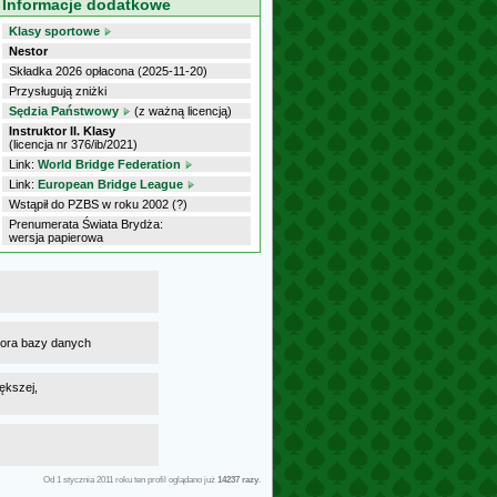
Informacje dodatkowe
Klasy sportowe
Nestor
Składka 2026 opłacona (2025-11-20)
Przysługują zniżki
Sędzia Państwowy
(z ważną licencją)
Instruktor II. Klasy
(licencja nr 376/ib/2021)
Link:
World Bridge Federation
Link:
European Bridge League
Wstąpił do PZBS w roku 2002 (?)
Prenumerata Świata Brydża:
wersja papierowa
atora bazy danych
ększej,
Od 1 stycznia 2011 roku ten profil oglądano już
14237 razy
.