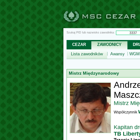
Szukaj PID lub nazwisko zawodnika:
CEZAR
ZAWODNICY
DR
Lista zawodników
Awansy
WGM,
Mistrz Międzynarodowy
Andrze
Maszc
Mistrz Mi
Współczynnik
Kapitan d
TB Liber
Trzecia Liga