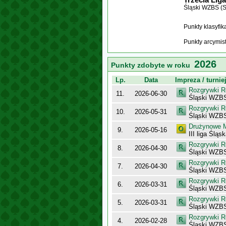
Śląski WZBS (S
Punkty klasyfi
Punkty arcymis
2026
Punkty zdobyte w roku
Lp.
Data
Impreza / turnie
Rozgrywki R
11.
2026-06-30
Śląski WZBS
Rozgrywki R
10.
2026-05-31
Śląski WZBS
Drużynowe M
9.
2026-05-16
III liga Śląs
Rozgrywki R
8.
2026-04-30
Śląski WZBS
Rozgrywki R
7.
2026-04-30
Śląski WZBS
Rozgrywki R
6.
2026-03-31
Śląski WZBS
Rozgrywki R
5.
2026-03-31
Śląski WZBS
Rozgrywki R
4.
2026-02-28
Śląski WZBS