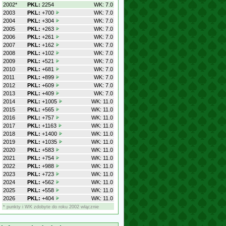
2002*
PKL:
2254
WK: 7.0
2003
PKL:
+700
WK: 7.0
2004
PKL:
+304
WK: 7.0
2005
PKL:
+263
WK: 7.0
2006
PKL:
+261
WK: 7.0
2007
PKL:
+162
WK: 7.0
2008
PKL:
+102
WK: 7.0
2009
PKL:
+521
WK: 7.0
2010
PKL:
+681
WK: 7.0
2011
PKL:
+899
WK: 7.0
2012
PKL:
+609
WK: 7.0
2013
PKL:
+409
WK: 7.0
2014
PKL:
+1005
WK: 11.0
2015
PKL:
+565
WK: 11.0
2016
PKL:
+757
WK: 11.0
2017
PKL:
+1163
WK: 11.0
2018
PKL:
+1400
WK: 11.0
2019
PKL:
+1035
WK: 11.0
2020
PKL:
+583
WK: 11.0
2021
PKL:
+754
WK: 11.0
2022
PKL:
+988
WK: 11.0
2023
PKL:
+723
WK: 11.0
2024
PKL:
+562
WK: 11.0
2025
PKL:
+558
WK: 11.0
2026
PKL:
+404
WK: 11.0
* punkty i WK zdobyte do roku 2002 włącznie