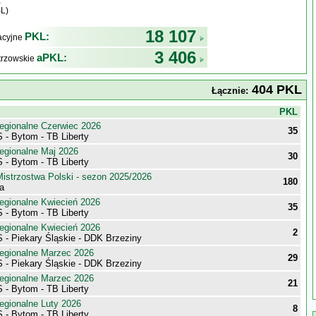
L)
18 107
PKL:
kacyjne
3 406
aPKL:
trzowskie
404 PKL
Łącznie:
j
PKL
egionalne Czerwiec 2026
35
 - Bytom - TB Liberty
egionalne Maj 2026
30
 - Bytom - TB Liberty
istrzostwa Polski - sezon 2025/2026
180
ka
egionalne Kwiecień 2026
35
 - Bytom - TB Liberty
egionalne Kwiecień 2026
2
 - Piekary Śląskie - DDK Brzeziny
egionalne Marzec 2026
29
 - Piekary Śląskie - DDK Brzeziny
egionalne Marzec 2026
21
 - Bytom - TB Liberty
egionalne Luty 2026
8
 - Bytom - TB Liberty