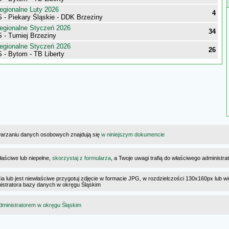
egionalne Luty 2026
4
 - Piekary Śląskie - DDK Brzeziny
egionalne Styczeń 2026
34
- Turniej Brzeziny
egionalne Styczeń 2026
26
 - Bytom - TB Liberty
warzaniu danych osobowych znajdują się
w niniejszym dokumencie
łaściwe lub niepełne,
skorzystaj z formularza
, a Twoje uwagi trafią do właściwego administr
cia lub jest niewłaściwe przygotuj zdjęcie w formacie JPG, w rozdzielczości 130x160px lub wi
ministratora bazy danych w okręgu Śląskim
dministratorem w okręgu Śląskim