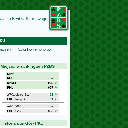
wiązku Brydża Sportowego
KU
aczeni
Członkowie honorowi
Miejsca w rankingach PZBS
MPM:
−
PM:
−
aPKL:
995
PKL:
687
aPKL okręg SL:
71
PKL okręg SL:
51
aPKL 2026:
−
PKL 2026:
1863
Historia punktów PKL