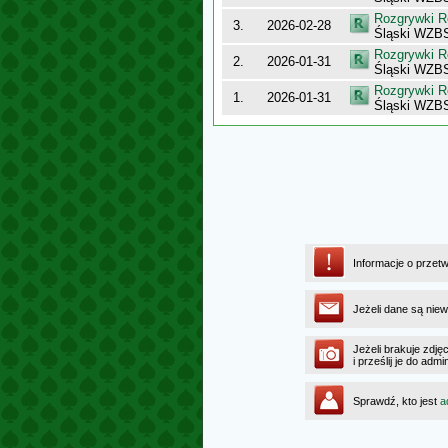
Rozgrywki R
3.
2026-02-28
Śląski WZBS
Rozgrywki R
2.
2026-01-31
Śląski WZBS 
Rozgrywki R
1.
2026-01-31
Śląski WZBS
Informacje o przet
Jeżeli dane są niew
Jeżeli brakuje zdję
i prześlij je do ad
Sprawdź, kto jest
a