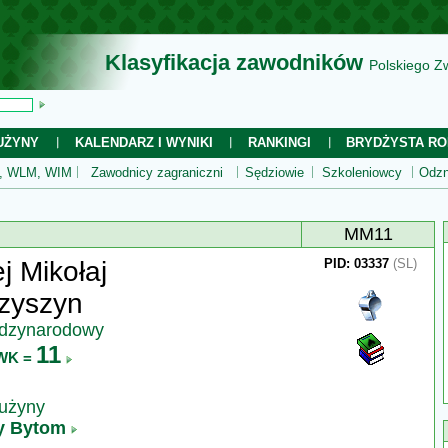
Klasyfikacja zawodników
Polskiego Z
UŻYNY
KALENDARZ I WYNIKI
RANKINGI
BRYDŻYSTA RO
 WLM, WIM
Zawodnicy zagraniczni
Sędziowie
Szkoleniowcy
Odzn
MM11
j Mikołaj
PID: 03337
(SL)
zyszyn
ędzynarodowy
11
WK =
rużyny
ty Bytom