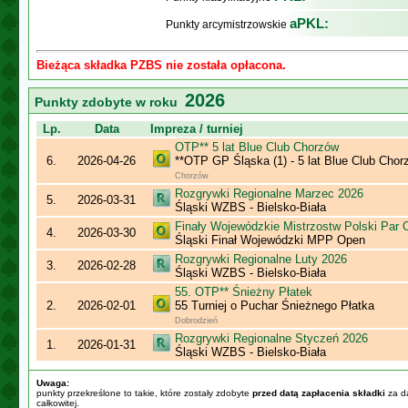
aPKL:
Punkty arcymistrzowskie
Bieżąca składka PZBS nie została opłacona.
2026
Punkty zdobyte w roku
Lp.
Data
Impreza / turniej
OTP** 5 lat Blue Club Chorzów
6.
2026-04-26
**OTP GP Śląska (1) - 5 lat Blue Club Chor
Chorzów
Rozgrywki Regionalne Marzec 2026
5.
2026-03-31
Śląski WZBS - Bielsko-Biała
Finały Wojewódzkie Mistrzostw Polski Par
4.
2026-03-30
Śląski Finał Wojewódzki MPP Open
Rozgrywki Regionalne Luty 2026
3.
2026-02-28
Śląski WZBS - Bielsko-Biała
55. OTP** Śnieżny Płatek
2.
2026-02-01
55 Turniej o Puchar Śnieżnego Płatka
Dobrodzień
Rozgrywki Regionalne Styczeń 2026
1.
2026-01-31
Śląski WZBS - Bielsko-Biała
Uwaga:
punkty przekreślone to takie, które zostały zdobyte
przed datą zapłacenia składki
za da
całkowitej.