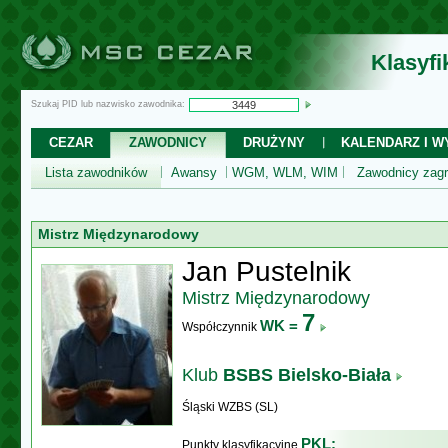
Klasyf
Szukaj PID lub nazwisko zawodnika:
CEZAR
ZAWODNICY
DRUŻYNY
KALENDARZ I WY
Lista zawodników
Awansy
WGM, WLM, WIM
Zawodnicy zagr
Mistrz Międzynarodowy
Jan Pustelnik
Mistrz Międzynarodowy
7
WK =
Współczynnik
Klub
BSBS Bielsko-Biała
Śląski WZBS (SL)
PKL:
Punkty klasyfikacyjne