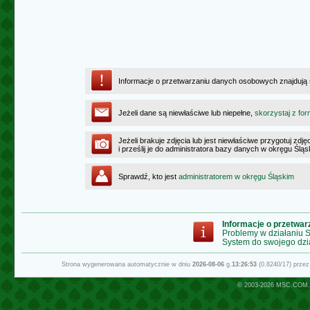
Informacje o przetwarzaniu danych osobowych znajdują
Jeżeli dane są niewłaściwe lub niepełne,
skorzystaj z for
Jeżeli brakuje zdjęcia lub jest niewłaściwe przygotuj zd
i prześlij je do administratora bazy danych w okręgu Ślą
Sprawdź, kto jest
administratorem w okręgu Śląskim
Informacje o przetwa
Problemy w działaniu
System do swojego dzi
Strona wygenerowana automatycznie w dniu
2026-08-06
g.
13:26:53
(0.8240/17) prze
© 2003-2026
MSC.COM.