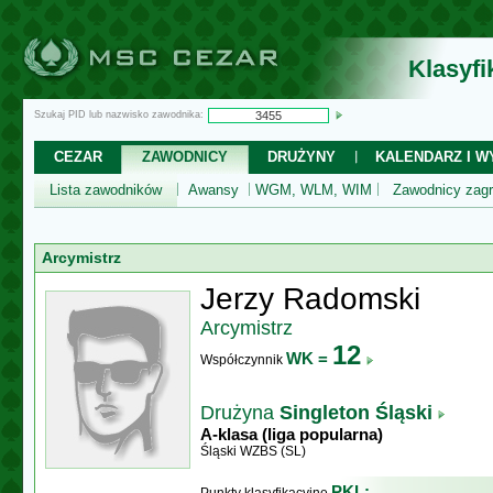
Klasyf
Szukaj PID lub nazwisko zawodnika:
CEZAR
ZAWODNICY
DRUŻYNY
KALENDARZ I WY
Lista zawodników
Awansy
WGM, WLM, WIM
Zawodnicy zagr
Arcymistrz
Jerzy Radomski
Arcymistrz
12
WK =
Współczynnik
Drużyna
Singleton Śląski
A-klasa (liga popularna)
Śląski WZBS (SL)
PKL: