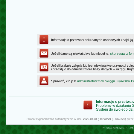
Informacje o przetwarzaniu danych osobowych znajdują
Jeżeli dane są niewłaściwe lub niepełne,
skorzystaj z for
Jeżeli brakuje zdjęcia lub jest niewłaściwe przygotuj zd
i prześlij je do administratora bazy danych w okręgu K
Sprawdź, kto jest
administratorem w okręgu Kujawsko-
Informacje o przetwa
Problemy w działaniu
System do swojego dzi
Strona wygenerowana automatycznie w dniu
2026-08-08
g.
00:33:29
(0.8140/20) prze
© 2003-2026
MSC.COM.