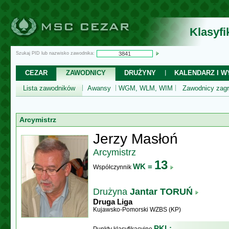
Klasyf
Szukaj PID lub nazwisko zawodnika:
CEZAR
ZAWODNICY
DRUŻYNY
KALENDARZ I WY
Lista zawodników
Awansy
WGM, WLM, WIM
Zawodnicy zagr
Arcymistrz
Jerzy Masłoń
Arcymistrz
13
WK =
Współczynnik
Drużyna
Jantar TORUŃ
Druga Liga
Kujawsko-Pomorski WZBS (KP)
PKL: