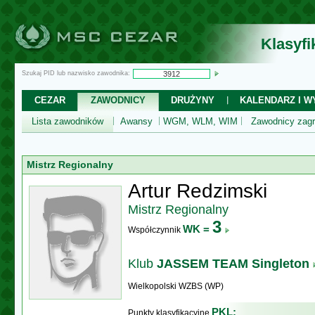
Klasyf
Szukaj PID lub nazwisko zawodnika:
CEZAR
ZAWODNICY
DRUŻYNY
KALENDARZ I WY
Lista zawodników
Awansy
WGM, WLM, WIM
Zawodnicy zagr
Mistrz Regionalny
Artur Redzimski
Mistrz Regionalny
3
WK =
Współczynnik
Klub
JASSEM TEAM Singleton
Wielkopolski WZBS (WP)
PKL:
Punkty klasyfikacyjne