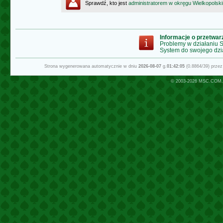
Sprawdź, kto jest
administratorem w okręgu Wielkopolsk
Informacje o przetwa
Problemy w działaniu
System do swojego dzi
Strona wygenerowana automatycznie w dniu
2026-08-07
g.
01:42:05
(0.8864/39) prze
© 2003-2026
MSC.COM.