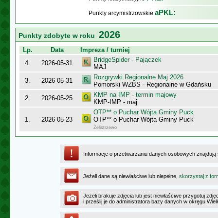
aPKL:
Punkty arcymistrzowskie
2026
Punkty zdobyte w roku
Lp.
Data
Impreza / turniej
BridgeSpider - Pajączek
4.
2026-05-31
MAJ
Rozgrywki Regionalne Maj 2026
3.
2026-05-31
Pomorski WZBS - Regionalne w Gdańsku
KMP na IMP - termin majowy
2.
2026-05-25
KMP-IMP - maj
OTP** o Puchar Wójta Gminy Puck
1.
2026-05-23
OTP** o Puchar Wójta Gminy Puck
Żelistrzewo
Informacje o przetwarzaniu danych osobowych znajdują
Jeżeli dane są niewłaściwe lub niepełne,
skorzystaj z for
Jeżeli brakuje zdjęcia lub jest niewłaściwe przygotuj zd
i prześlij je do administratora bazy danych w okręgu Wie