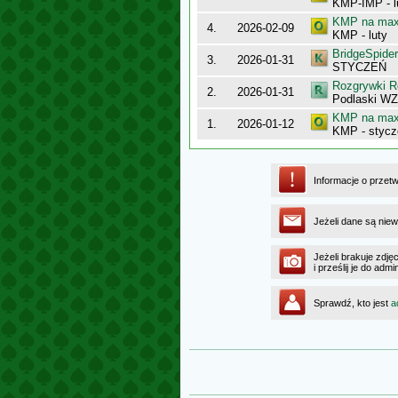
KMP-IMP - l
KMP na maxy
4.
2026-02-09
KMP - luty
BridgeSpider
3.
2026-01-31
STYCZEŃ
Rozgrywki R
2.
2026-01-31
Podlaski WZ
KMP na maxy
1.
2026-01-12
KMP - stycz
Informacje o przet
Jeżeli dane są niew
Jeżeli brakuje zdję
i prześlij je do ad
Sprawdź, kto jest
a