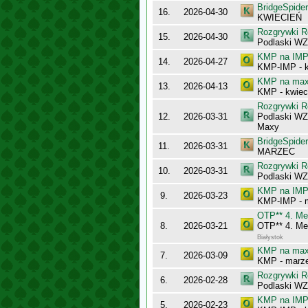
BridgeSpider
16.
2026-04-30
KWIECIEŃ
Rozgrywki R
15.
2026-04-30
Podlaski WZ
KMP na IMP 
14.
2026-04-27
KMP-IMP - k
KMP na maxy
13.
2026-04-13
KMP - kwiec
Rozgrywki R
12.
2026-03-31
Podlaski WZ
Maxy
BridgeSpider
11.
2026-03-31
MARZEC
Rozgrywki R
10.
2026-03-31
Podlaski WZ
KMP na IMP 
9.
2026-03-23
KMP-IMP - 
OTP** 4. Mem
8.
2026-03-21
OTP** 4. Mem
Białystok
KMP na maxy
7.
2026-03-09
KMP - marz
Rozgrywki R
6.
2026-02-28
Podlaski WZ
KMP na IMP 
5.
2026-02-23