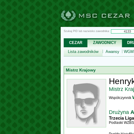
Szukaj PID lub nazwisko zawodnika:
CEZAR
ZAWODNICY
DR
Lista zawodników
Awansy
WGM,
Mistrz Krajowy
Henryk
Mistrz Kra
Współczynnik
Drużyna
A
Trzecia Liga
Podlaski WZBS