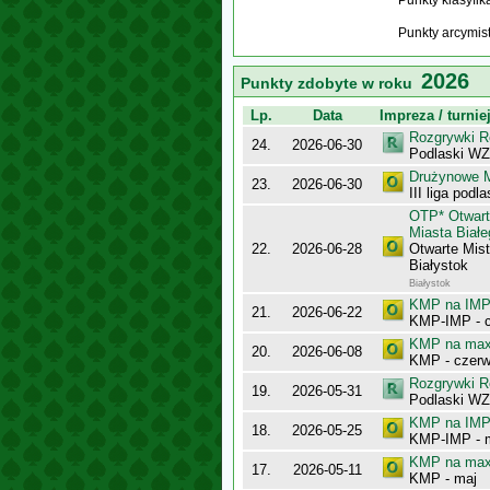
Punkty klasyfi
Punkty arcymis
2026
Punkty zdobyte w roku
Lp.
Data
Impreza / turnie
Rozgrywki R
24.
2026-06-30
Podlaski WZ
Drużynowe M
23.
2026-06-30
III liga podl
OTP* Otwart
Miasta Biał
22.
2026-06-28
Otwarte Mis
Białystok
Białystok
KMP na IMP 
21.
2026-06-22
KMP-IMP - c
KMP na maxy
20.
2026-06-08
KMP - czerw
Rozgrywki R
19.
2026-05-31
Podlaski WZ
KMP na IMP 
18.
2026-05-25
KMP-IMP - 
KMP na maxy
17.
2026-05-11
KMP - maj