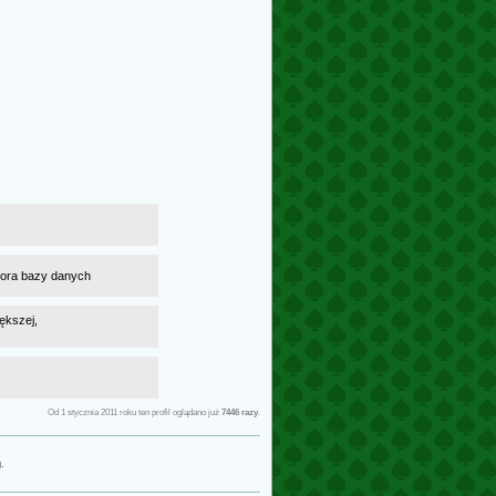
atora bazy danych
ększej,
Od 1 stycznia 2011 roku ten profil oglądano już
7446 razy
.
g
.