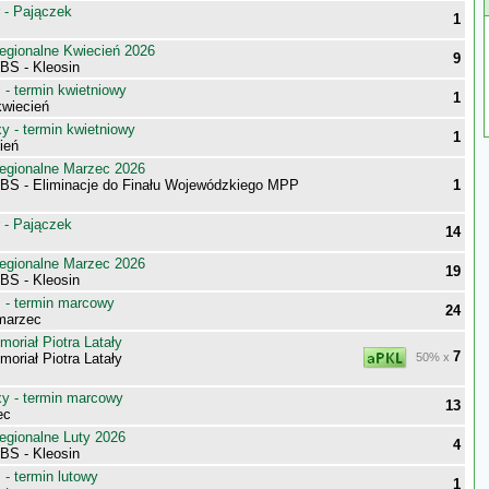
 - Pajączek
1
egionalne Kwiecień 2026
9
BS - Kleosin
- termin kwietniowy
1
wiecień
 - termin kwietniowy
1
ień
egionalne Marzec 2026
BS - Eliminacje do Finału Wojewódzkiego MPP
1
 - Pajączek
14
egionalne Marzec 2026
19
BS - Kleosin
- termin marcowy
24
marzec
oriał Piotra Latały
7
oriał Piotra Latały
50% x
 - termin marcowy
13
ec
egionalne Luty 2026
4
BS - Kleosin
- termin lutowy
1