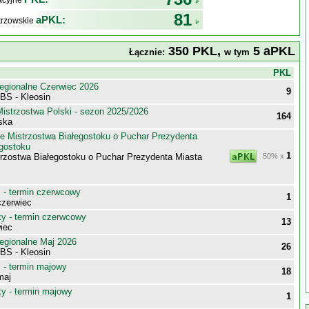
kacyjne
81
aPKL:
trzowskie
350 PKL,
5 aPKL
Łącznie:
w tym
j
PKL
egionalne Czerwiec 2026
9
BS - Kleosin
istrzostwa Polski - sezon 2025/2026
164
aska
e Mistrzostwa Białegostoku o Puchar Prezydenta
egostoku
1
trzostwa Białegostoku o Puchar Prezydenta Miasta
50% x
- termin czerwcowy
1
zerwiec
 - termin czerwcowy
13
iec
egionalne Maj 2026
26
BS - Kleosin
- termin majowy
18
maj
 - termin majowy
1