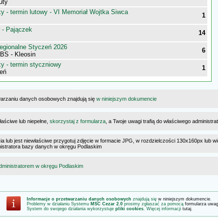
uty
 - termin lutowy - VI Memoriał Wojtka Siwca
1
 - Pajączek
14
egionalne Styczeń 2026
6
BS - Kleosin
 - termin styczniowy
1
eń
warzaniu danych osobowych znajdują się
w niniejszym dokumencie
łaściwe lub niepełne,
skorzystaj z formularza
, a Twoje uwagi trafią do właściwego administr
cia lub jest niewłaściwe przygotuj zdjęcie w formacie JPG, w rozdzielczości 130x160px lub wi
ministratora bazy danych w okręgu Podlaskim
dministratorem w okręgu Podlaskim
Informacje o przetwarzaniu danych osobowych
znajdują się
w niniejszym dokumencie
.
Problemy w działaniu Systemu
MSC Cezar 2.0
prosimy zgłaszać za pomocą
formularza uwa
System do swojego działania wykorzystuje
pliki cookies
. Więcej informacji
tutaj
.