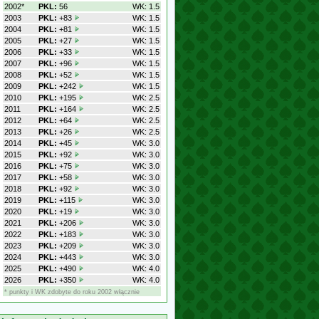
2002*
PKL:
56
WK: 1.5
2003
PKL:
+83
WK: 1.5
2004
PKL:
+81
WK: 1.5
2005
PKL:
+27
WK: 1.5
2006
PKL:
+33
WK: 1.5
2007
PKL:
+96
WK: 1.5
2008
PKL:
+52
WK: 1.5
2009
PKL:
+242
WK: 1.5
2010
PKL:
+195
WK: 2.5
2011
PKL:
+164
WK: 2.5
2012
PKL:
+64
WK: 2.5
2013
PKL:
+26
WK: 2.5
2014
PKL:
+45
WK: 3.0
2015
PKL:
+92
WK: 3.0
2016
PKL:
+75
WK: 3.0
2017
PKL:
+58
WK: 3.0
2018
PKL:
+92
WK: 3.0
2019
PKL:
+115
WK: 3.0
2020
PKL:
+19
WK: 3.0
2021
PKL:
+206
WK: 3.0
2022
PKL:
+183
WK: 3.0
2023
PKL:
+209
WK: 3.0
2024
PKL:
+443
WK: 3.0
2025
PKL:
+490
WK: 4.0
2026
PKL:
+350
WK: 4.0
* punkty i WK zdobyte do roku 2002 włącznie