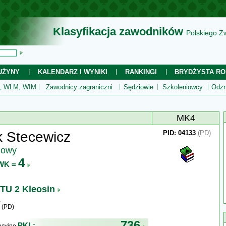
Klasyfikacja zawodników
Polskiego Z
UŻYNY
KALENDARZ I WYNIKI
RANKINGI
BRYDŻYSTA RO
 WLM, WIM
Zawodnicy zagraniczni
Sędziowie
Szkoleniowcy
Odzn
MK4
 Stecewicz
PID: 04133
(PD)
jowy
4
WK =
TU 2 Kleosin
 (PD)
736
PKL: