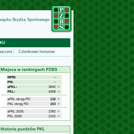
wiązku Brydża Sportowego
KU
aczeni
Członkowie honorowi
Miejsca w rankingach PZBS
MPM:
−
PM:
−
aPKL:
3942
PKL:
4308
aPKL okręg PD:
132
PKL okręg PD:
103
aPKL 2026:
2392
PKL 2026:
2102
Historia punktów PKL