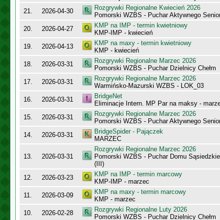
Rozgrywki Regionalne Kwiecień 2026
21.
2026-04-30
Pomorski WZBS - Puchar Aktywnego Senio
KMP na IMP - termin kwietniowy
20.
2026-04-27
KMP-IMP - kwiecień
KMP na maxy - termin kwietniowy
19.
2026-04-13
KMP - kwiecień
Rozgrywki Regionalne Marzec 2026
18.
2026-03-31
Pomorski WZBS - Puchar Dzielnicy Chełm
Rozgrywki Regionalne Marzec 2026
17.
2026-03-31
Warmińsko-Mazurski WZBS - LOK_03
BridgeNet
16.
2026-03-31
Eliminacje Intern. MP Par na maksy - marz
Rozgrywki Regionalne Marzec 2026
15.
2026-03-31
Pomorski WZBS - Puchar Aktywnego Senio
BridgeSpider - Pajączek
14.
2026-03-31
MARZEC
Rozgrywki Regionalne Marzec 2026
13.
2026-03-31
Pomorski WZBS - Puchar Domu Sąsiedzkie
(III)
KMP na IMP - termin marcowy
12.
2026-03-23
KMP-IMP - marzec
KMP na maxy - termin marcowy
11.
2026-03-09
KMP - marzec
Rozgrywki Regionalne Luty 2026
10.
2026-02-28
Pomorski WZBS - Puchar Dzielnicy Chełm