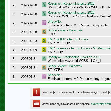
Rozgrywki Regionalne Luty 2026
9.
2026-02-28
Warmińsko-Mazurski WZBS - WM_LOK_02
Rozgrywki Regionalne Luty 2026
8.
2026-02-28
Pomorski WZBS - Puchar Dzielnicy Piecki
BridgeNet
7.
2026-02-28
Eliminacje Intern. MP Par na maksy - luty
BridgeSpider - Pajączek
6.
2026-02-28
LUTY
KMP na IMP - termin lutowy
5.
2026-02-23
KMP-IMP - luty
KMP na maxy - termin lutowy - VI Memoriał
4.
2026-02-09
KMP - luty
Rozgrywki Regionalne Styczeń 2026
3.
2026-01-31
Warmińsko-Mazurski WZBS - LOK_1
BridgeSpider - Pajączek
2.
2026-01-31
STYCZEŃ
BridgeNet
1.
2026-01-31
Eliminacje Intern. MP Par na maksy - stycz
Informacje o przetwarzaniu danych osobowych znajdują
Jeżeli dane są niewłaściwe lub niepełne,
skorzystaj z for