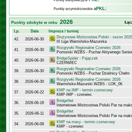
Punkty klasyfikacyjne
aPKL:
Punkty arcymistrzowskie
2026
Punkty zdobyte w roku
Łąc
Lp.
Data
Impreza / turniej
Drużynowe Mistrzostwa Polski - sezon 202
42.
2026-06-30
III Liga Warmińsko-Mazurska
Rozgrywki Regionalne Czerwiec 2026
41.
2026-06-30
Pomorski WZBS - Puchar Aktywnego Senio
BridgeSpider - Pajączek
40.
2026-06-30
CZERWIEC
Rozgrywki Regionalne Czerwiec 2026
39.
2026-06-30
Pomorski WZBS - Puchar Dzielnicy Chełm
Rozgrywki Regionalne Czerwiec 2026
38.
2026-06-30
Warmińsko-Mazurski WZBS - LOK_06
KMP na IMP - termin czerwcowy
37.
2026-06-22
KMP-IMP - czerwiec
BridgeNet
36.
2026-06-18
Internetowe Mistrzostwa Polski Par na mak
BridgeNet
35.
2026-06-11
Internetowe Mistrzostwa Polski Par na maks
KMP na maxy - termin czerwcowy
34.
2026-06-08
KMP - czerwiec