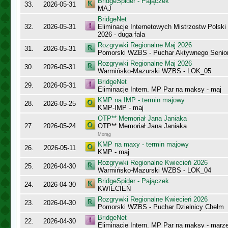
BridgeSpider - Pajączek
33.
2026-05-31
MAJ
BridgeNet
32.
2026-05-31
Eliminacje Internetowych Mistrzostw Polsk
2026 - duga fala
Rozgrywki Regionalne Maj 2026
31.
2026-05-31
Pomorski WZBS - Puchar Aktywnego Senio
Rozgrywki Regionalne Maj 2026
30.
2026-05-31
Warmińsko-Mazurski WZBS - LOK_05
BridgeNet
29.
2026-05-31
Eliminacje Intern. MP Par na maksy - maj
KMP na IMP - termin majowy
28.
2026-05-25
KMP-IMP - maj
OTP** Memoriał Jana Janiaka
27.
2026-05-24
OTP** Memoriał Jana Janiaka
Morąg
KMP na maxy - termin majowy
26.
2026-05-11
KMP - maj
Rozgrywki Regionalne Kwiecień 2026
25.
2026-04-30
Warmińsko-Mazurski WZBS - LOK_04
BridgeSpider - Pajączek
24.
2026-04-30
KWIECIEŃ
Rozgrywki Regionalne Kwiecień 2026
23.
2026-04-30
Pomorski WZBS - Puchar Dzielnicy Chełm
BridgeNet
22.
2026-04-30
Eliminacje Intern. MP Par na maksy - marz