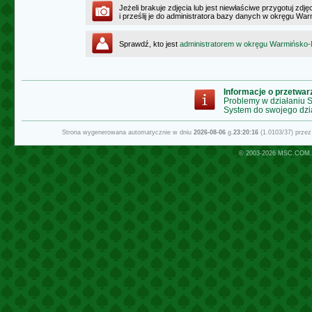
Jeżeli brakuje zdjęcia lub jest niewłaściwe przygotuj zd
i prześlij je do administratora bazy danych w okręgu W
Sprawdź, kto jest
administratorem w okręgu Warmińsko
Informacje o przetwa
Problemy w działaniu
System do swojego dzi
Strona wygenerowana automatycznie w dniu
2026-08-06
g.
23:20:16
(1.0103/37) prze
© 2003-2026
MSC.COM.