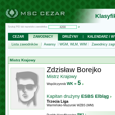
Klasyf
Szukaj PID lub nazwisko zawodnika:
CEZAR
ZAWODNICY
DRUŻYNY
KALENDARZ I WY
Lista zawodników
Awansy
WGM, WLM, WIM
Zawodnicy zagr
Mistrz Krajowy
Zdzisław Borejko
Mistrz Krajowy
5
WK =
Współczynnik
Kapitan drużyny
ESBS Elbląg
Trzecia Liga
Warmińsko-Mazurski WZBS (WM)
PKL: