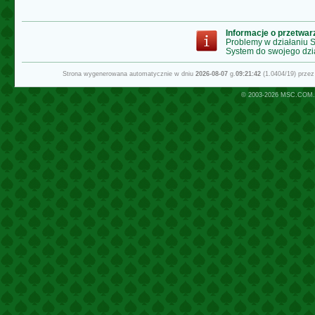
Informacje o przetwa
Problemy w działaniu
System do swojego dzi
Strona wygenerowana automatycznie w dniu
2026-08-07
g.
09:21:42
(1.0404/19) prze
© 2003-2026
MSC.COM.