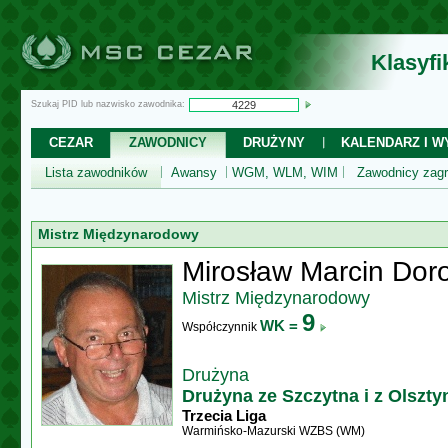
Klasyf
Szukaj PID lub nazwisko zawodnika:
CEZAR
ZAWODNICY
DRUŻYNY
KALENDARZ I WY
Lista zawodników
Awansy
WGM, WLM, WIM
Zawodnicy zagr
Mistrz Międzynarodowy
Mirosław Marcin Dor
Mistrz Międzynarodowy
9
WK =
Współczynnik
Drużyna
Drużyna ze Szczytna i z Olszty
Trzecia Liga
Warmińsko-Mazurski WZBS (WM)