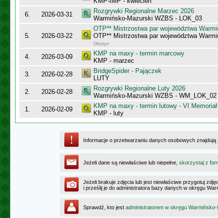
KMP-IMP - kwiecień
Rozgrywki Regionalne Marzec 2026
6.
2026-03-31
Warmińsko-Mazurski WZBS - LOK_03
OTP** Mistrzostwa par województwa Warmi
5.
2026-03-22
OTP** Mistrzostwa par województwa Warmi
Olsztyn
KMP na maxy - termin marcowy
4.
2026-03-09
KMP - marzec
BridgeSpider - Pajączek
3.
2026-02-28
LUTY
Rozgrywki Regionalne Luty 2026
2.
2026-02-28
Warmińsko-Mazurski WZBS - WM_LOK_02
KMP na maxy - termin lutowy - VI Memoriał
1.
2026-02-09
KMP - luty
Informacje o przetwarzaniu danych osobowych znajdują
Jeżeli dane są niewłaściwe lub niepełne,
skorzystaj z for
Jeżeli brakuje zdjęcia lub jest niewłaściwe przygotuj zd
i prześlij je do administratora bazy danych w okręgu W
Sprawdź, kto jest
administratorem w okręgu Warmińsko