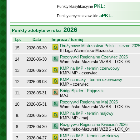
PKL:
Punkty klasyfikacyjne
aPKL:
Punkty arcymistrzowskie
2026
Punkty zdobyte w roku
Lp.
Data
Impreza / turniej
Drużynowe Mistrzostwa Polski - sezon 202
15.
2026-06-30
III Liga Warmińsko-Mazurska
Rozgrywki Regionalne Czerwiec 2026
14.
2026-06-30
Warmińsko-Mazurski WZBS - LOK_06
KMP na IMP - termin czerwcowy
13.
2026-06-22
KMP-IMP - czerwiec
KMP na maxy - termin czerwcowy
12.
2026-06-08
KMP - czerwiec
BridgeSpider - Pajączek
11.
2026-05-31
MAJ
Rozgrywki Regionalne Maj 2026
10.
2026-05-31
Warmińsko-Mazurski WZBS - LOK_05
KMP na IMP - termin majowy
9.
2026-05-25
KMP-IMP - maj
Rozgrywki Regionalne Kwiecień 2026
8.
2026-04-30
Warmińsko-Mazurski WZBS - LOK_04
KMP na IMP - termin kwietniowy
7.
2026-04-27