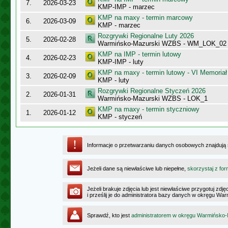
7.
2026-03-23
KMP-IMP - marzec
KMP na maxy - termin marcowy
6.
2026-03-09
KMP - marzec
Rozgrywki Regionalne Luty 2026
5.
2026-02-28
Warmińsko-Mazurski WZBS - WM_LOK_02
KMP na IMP - termin lutowy
4.
2026-02-23
KMP-IMP - luty
KMP na maxy - termin lutowy - VI Memoriał
3.
2026-02-09
KMP - luty
Rozgrywki Regionalne Styczeń 2026
2.
2026-01-31
Warmińsko-Mazurski WZBS - LOK_1
KMP na maxy - termin styczniowy
1.
2026-01-12
KMP - styczeń
Informacje o przetwarzaniu danych osobowych znajdują
Jeżeli dane są niewłaściwe lub niepełne,
skorzystaj z for
Jeżeli brakuje zdjęcia lub jest niewłaściwe przygotuj zd
i prześlij je do administratora bazy danych w okręgu W
Sprawdź, kto jest
administratorem w okręgu Warmińsko