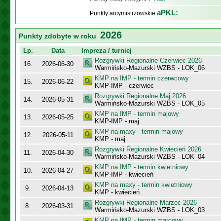
aPKL:
Punkty arcymistrzowskie
2026
Punkty zdobyte w roku
Lp.
Data
Impreza / turniej
Rozgrywki Regionalne Czerwiec 2026
16.
2026-06-30
Warmińsko-Mazurski WZBS - LOK_06
KMP na IMP - termin czerwcowy
15.
2026-06-22
KMP-IMP - czerwiec
Rozgrywki Regionalne Maj 2026
14.
2026-05-31
Warmińsko-Mazurski WZBS - LOK_05
KMP na IMP - termin majowy
13.
2026-05-25
KMP-IMP - maj
KMP na maxy - termin majowy
12.
2026-05-11
KMP - maj
Rozgrywki Regionalne Kwiecień 2026
11.
2026-04-30
Warmińsko-Mazurski WZBS - LOK_04
KMP na IMP - termin kwietniowy
10.
2026-04-27
KMP-IMP - kwiecień
KMP na maxy - termin kwietniowy
9.
2026-04-13
KMP - kwiecień
Rozgrywki Regionalne Marzec 2026
8.
2026-03-31
Warmińsko-Mazurski WZBS - LOK_03
KMP na IMP - termin marcowy