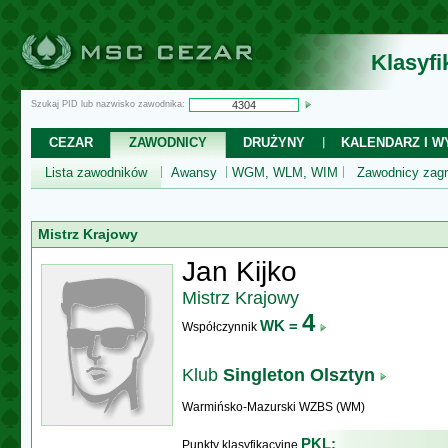
Klasyf
Szukaj PID lub nazwisko zawodnika:
CEZAR
ZAWODNICY
DRUŻYNY
KALENDARZ I WY
Lista zawodników
Awansy
WGM, WLM, WIM
Zawodnicy zagr
Mistrz Krajowy
Jan Kijko
Mistrz Krajowy
4
WK =
Współczynnik
Klub
Singleton Olsztyn
Warmińsko-Mazurski WZBS (WM)
PKL:
Punkty klasyfikacyjne