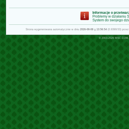
Informacje o przetwa
Problemy w działaniu
System do swojego dzi
Strona wygenerowana automatycznie w dniu
2026-08-08
g.
13:56:54
(0.9390/33) prze
© 2003-2026
MSC.COM.