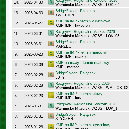
Rozgrywki Regionalne Kwiecień 2026
14.
2026-04-30
Warmińsko-Mazurski WZBS - LOK_04
BridgeSpider - Pajączek
13.
2026-04-30
KWIECIEŃ
KMP na IMP - termin kwietniowy
12.
2026-04-27
KMP-IMP - kwiecień
Rozgrywki Regionalne Marzec 2026
11.
2026-03-31
Warmińsko-Mazurski WZBS - LOK_03
BridgeSpider - Pajączek
10.
2026-03-31
MARZEC
KMP na IMP - termin marcowy
9.
2026-03-23
KMP-IMP - marzec
KMP na maxy - termin marcowy
8.
2026-03-09
KMP - marzec
BridgeSpider - Pajączek
7.
2026-02-28
LUTY
Rozgrywki Regionalne Luty 2026
6.
2026-02-28
Warmińsko-Mazurski WZBS - WM_LOK_02
KMP na IMP - termin lutowy
5.
2026-02-23
KMP-IMP - luty
Rozgrywki Regionalne Styczeń 2026
4.
2026-01-31
Warmińsko-Mazurski WZBS - LOK_1
BridgeSpider - Pajączek
3.
2026-01-31
STYCZEŃ
KMP na IMP - termin styczniowy
2.
2026-01-26