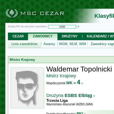
Klasyf
Szukaj PID lub nazwisko zawodnika:
CEZAR
ZAWODNICY
DRUŻYNY
KALENDARZ I WY
Lista zawodników
Awansy
WGM, WLM, WIM
Zawodnicy zagr
Mistrz Krajowy
Waldemar Topolnicki
Mistrz Krajowy
4
WK =
Współczynnik
Drużyna
ESBS Elbląg
Trzecia Liga
Warmińsko-Mazurski WZBS (WM)
PKL: