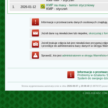
KMP-IMP - styczeń
KMP na maxy - termin styczniowy
1.
2026-01-12
KMP - styczeń
Informacje o przetwarzaniu danych osobowych znajdują
Jeżeli dane są niewłaściwe lub niepełne,
skorzystaj z for
Jeżeli brakuje zdjęcia lub jest niewłaściwe przygotuj zd
i prześlij je do administratora bazy danych w okręgu W
Sprawdź, kto jest
administratorem w okręgu Warmińsko
Informacje o przetwa
Problemy w działaniu
System do swojego dzi
Strona wygenerowana automatycznie w dniu
2026-08-07
g.
19:08:40
(0.9870/37) prze
© 2003-2026
MSC.COM.