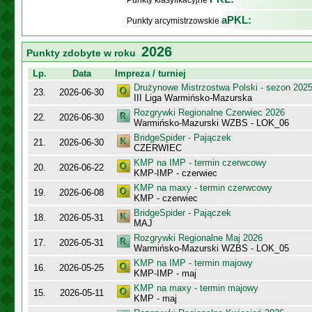
Punkty klasyfikacyjne
aPKL:
Punkty arcymistrzowskie
2026
Punkty zdobyte w roku
Lp.
Data
Impreza / turniej
Drużynowe Mistrzostwa Polski - sezon 202
23.
2026-06-30
III Liga Warmińsko-Mazurska
Rozgrywki Regionalne Czerwiec 2026
22.
2026-06-30
Warmińsko-Mazurski WZBS - LOK_06
BridgeSpider - Pajączek
21.
2026-06-30
CZERWIEC
KMP na IMP - termin czerwcowy
20.
2026-06-22
KMP-IMP - czerwiec
KMP na maxy - termin czerwcowy
19.
2026-06-08
KMP - czerwiec
BridgeSpider - Pajączek
18.
2026-05-31
MAJ
Rozgrywki Regionalne Maj 2026
17.
2026-05-31
Warmińsko-Mazurski WZBS - LOK_05
KMP na IMP - termin majowy
16.
2026-05-25
KMP-IMP - maj
KMP na maxy - termin majowy
15.
2026-05-11
KMP - maj