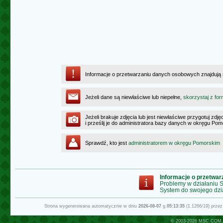
Informacje o przetwarzaniu danych osobowych znajdują
Jeżeli dane są niewłaściwe lub niepełne,
skorzystaj z for
Jeżeli brakuje zdjęcia lub jest niewłaściwe przygotuj zd
i prześlij je do administratora bazy danych w okręgu Po
Sprawdź, kto jest
administratorem w okręgu Pomorskim
Informacje o przetwa
Problemy w działaniu
System do swojego dzi
Strona wygenerowana automatycznie w dniu
2026-08-07
g.
05:13:35
(1.1266/19) prze
© 2003-2026
MSC.COM.