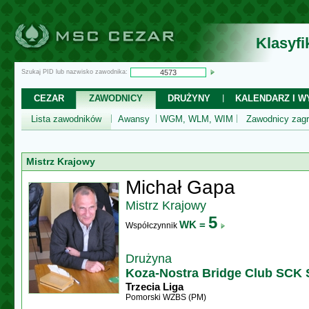
Klasyf
Szukaj PID lub nazwisko zawodnika:
CEZAR
ZAWODNICY
DRUŻYNY
KALENDARZ I WY
Lista zawodników
Awansy
WGM, WLM, WIM
Zawodnicy zagr
Mistrz Krajowy
Michał Gapa
Mistrz Krajowy
5
WK =
Współczynnik
Drużyna
Koza-Nostra Bridge Club SCK
Trzecia Liga
Pomorski WZBS (PM)