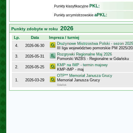
PKL:
Punkty klasyfikacyjne
aPKL:
Punkty arcymistrzowskie
2026
Punkty zdobyte w roku
Lp.
Data
Impreza / turniej
Drużynowe Mistrzostwa Polski - sezon 202
4.
2026-06-30
III liga województwo pomorskie PM 2025/20
Rozgrywki Regionalne Maj 2026
3.
2026-05-31
Pomorski WZBS - Regionalne w Gdańsku
KMP na IMP - termin majowy
2.
2026-05-25
KMP-IMP - maj
OTP** Memoriał Janusza Grucy
1.
2026-03-29
Memoriał Janusza Grucy
Gdańsk