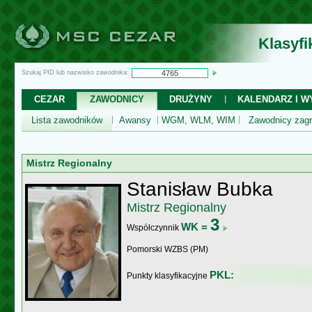
Klasyf
Szukaj PID lub nazwisko zawodnika:
CEZAR
ZAWODNICY
DRUŻYNY
KALENDARZ I WY
Lista zawodników
Awansy
WGM, WLM, WIM
Zawodnicy zagr
Mistrz Regionalny
Stanisław Bubka
Mistrz Regionalny
3
WK =
Współczynnik
Pomorski WZBS (PM)
PKL:
Punkty klasyfikacyjne