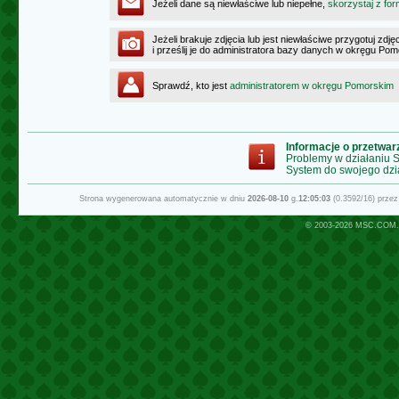
Jeżeli dane są niewłaściwe lub niepełne,
skorzystaj z for
Jeżeli brakuje zdjęcia lub jest niewłaściwe przygotuj zd
i prześlij je do administratora bazy danych w okręgu Po
Sprawdź, kto jest
administratorem w okręgu Pomorskim
Informacje o przetwa
Problemy w działaniu
System do swojego dzi
Strona wygenerowana automatycznie w dniu
2026-08-10
g.
12:05:03
(0.3592/16) prze
© 2003-2026
MSC.COM.