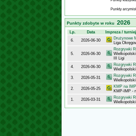
Punkty klasyfi
Punkty arcymis
2026
Punkty zdobyte w roku
Lp.
Data
Impreza / turnie
Drużynowe M
6.
2026-06-30
Liga Okręg
Rozgrywki R
5.
2026-06-30
Wielkopolsk
III Ligi
Rozgrywki R
4.
2026-06-30
Wielkopolsk
Rozgrywki R
3.
2026-05-31
Wielkopolsk
KMP na IMP 
2.
2026-05-25
KMP-IMP - 
Rozgrywki R
1.
2026-03-31
Wielkopolsk