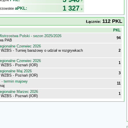
kacyjne
1 327
aPKL:
trzowskie
112 PKL
Łącznie:
j
PKL
istrzostwa Polski - sezon 2025/2026
94
owa PAB
egionalne Czerwiec 2026
i WZBS - Turniej barażowy o udział w rozgrywkach
2
egionalne Czerwiec 2026
1
i WZBS - Poznań (IOR)
egionalne Maj 2026
3
i WZBS - Poznań (IOR)
- termin majowy
11
maj
egionalne Marzec 2026
1
i WZBS - Poznań (IOR)