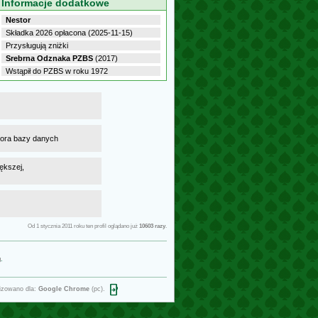
Informacje dodatkowe
Nestor
Składka 2026 opłacona (2025-11-15)
Przysługują zniżki
Srebrna Odznaka PZBS
(2017)
Wstąpił do PZBS w roku 1972
atora bazy danych
ększej,
Od 1 stycznia 2011 roku ten profil oglądano już
10603 razy
.
g
.
open_in_phone
izowano dla:
Google Chrome
(pc).