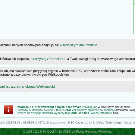
warzaniu danych osobowych znajdują się
w niniejszym dokumencie
łaściwe lub niepełne,
skorzystaj z formularza
, a Twoje uwagi trafią do właściwego administr
cia lub jest niewłaściwe przygotuj zdjęcie w formacie JPG, w rozdzielczości 130x160px lub wi
ministratora bazy danych w okręgu Wielkopolskim
dministratorem w okręgu Wielkopolskim
Informacje o przetwarzaniu danych osobowych
znajdują się
w niniejszym dokumencie
.
Problemy w działaniu Systemu
MSC Cezar 2.0
prosimy zgłaszać za pomocą
formularza uwa
System do swojego działania wykorzystuje
pliki cookies
. Więcej informacji
tutaj
.
 dniu
2026-08-08
g.
02:58:09
(0.8172/18) przez system
MSC Cezar
v.2.0.44. (
VXML Technology
). Optymal
© 2003-2026
MSC.COM.PL
for
PZBS
. All Rights Reserved Worldwide.