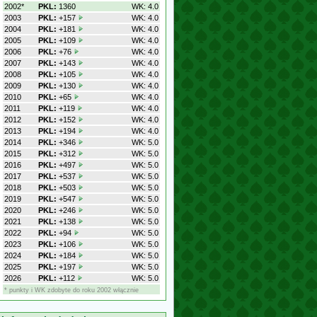
2002*
PKL:
1360
WK: 4.0
2003
PKL:
+157
WK: 4.0
2004
PKL:
+181
WK: 4.0
2005
PKL:
+109
WK: 4.0
2006
PKL:
+76
WK: 4.0
2007
PKL:
+143
WK: 4.0
2008
PKL:
+105
WK: 4.0
2009
PKL:
+130
WK: 4.0
2010
PKL:
+65
WK: 4.0
2011
PKL:
+119
WK: 4.0
2012
PKL:
+152
WK: 4.0
2013
PKL:
+194
WK: 4.0
2014
PKL:
+346
WK: 5.0
2015
PKL:
+312
WK: 5.0
2016
PKL:
+497
WK: 5.0
2017
PKL:
+537
WK: 5.0
2018
PKL:
+503
WK: 5.0
2019
PKL:
+547
WK: 5.0
2020
PKL:
+246
WK: 5.0
2021
PKL:
+138
WK: 5.0
2022
PKL:
+94
WK: 5.0
2023
PKL:
+106
WK: 5.0
2024
PKL:
+184
WK: 5.0
2025
PKL:
+197
WK: 5.0
2026
PKL:
+112
WK: 5.0
* punkty i WK zdobyte do roku 2002 włącznie