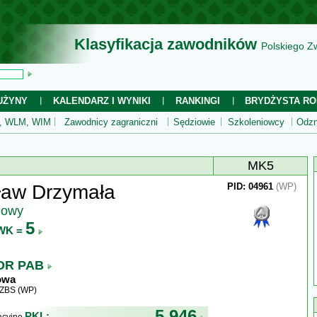
Klasyfikacja zawodników
Polskiego Z
UŻYNY
KALENDARZ I WYNIKI
RANKINGI
BRYDŻYSTA RO
 WLM, WIM
Zawodnicy zagraniczni
Sędziowie
Szkoleniowcy
Odzn
MK5
ław Drzymała
PID: 04961
(WP)
jowy
5
WK =
OR PAB
owa
WZBS (WP)
5 946
PKL: