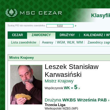
Klasyf
Szukaj PID lub nazwisko zawodnika:
CEZAR
ZAWODNICY
DRUŻYNY
KALENDARZ I WY
Lista zawodników
Awansy
WGM, WLM, WIM
Zawodnicy zagr
Mistrz Krajowy
Leszek Stanisław
Karwasiński
Mistrz Krajowy
5
WK =
Współczynnik
Drużyna
WKBS Września PAB
Trzecia Liga
Wielkopolski WZBS (WP)