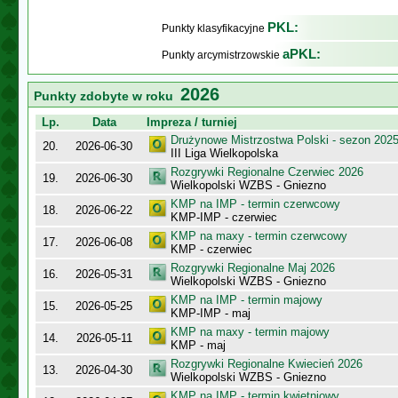
PKL:
Punkty klasyfikacyjne
aPKL:
Punkty arcymistrzowskie
2026
Punkty zdobyte w roku
Lp.
Data
Impreza / turniej
Drużynowe Mistrzostwa Polski - sezon 202
20.
2026-06-30
III Liga Wielkopolska
Rozgrywki Regionalne Czerwiec 2026
19.
2026-06-30
Wielkopolski WZBS - Gniezno
KMP na IMP - termin czerwcowy
18.
2026-06-22
KMP-IMP - czerwiec
KMP na maxy - termin czerwcowy
17.
2026-06-08
KMP - czerwiec
Rozgrywki Regionalne Maj 2026
16.
2026-05-31
Wielkopolski WZBS - Gniezno
KMP na IMP - termin majowy
15.
2026-05-25
KMP-IMP - maj
KMP na maxy - termin majowy
14.
2026-05-11
KMP - maj
Rozgrywki Regionalne Kwiecień 2026
13.
2026-04-30
Wielkopolski WZBS - Gniezno
KMP na IMP - termin kwietniowy