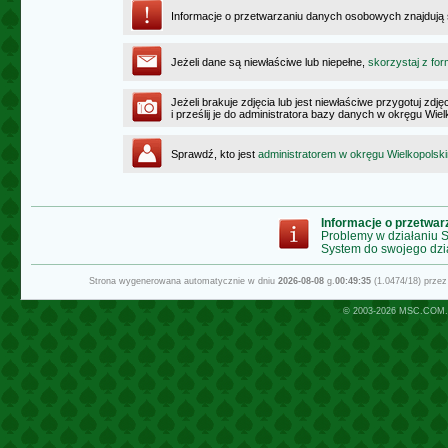
Informacje o przetwarzaniu danych osobowych znajdują
Jeżeli dane są niewłaściwe lub niepełne,
skorzystaj z for
Jeżeli brakuje zdjęcia lub jest niewłaściwe przygotuj zd
i prześlij je do administratora bazy danych w okręgu Wie
Sprawdź, kto jest
administratorem w okręgu Wielkopolsk
Informacje o przetwa
Problemy w działaniu
System do swojego dzi
Strona wygenerowana automatycznie w dniu
2026-08-08
g.
00:49:35
(1.0474/18) prze
© 2003-2026
MSC.COM.