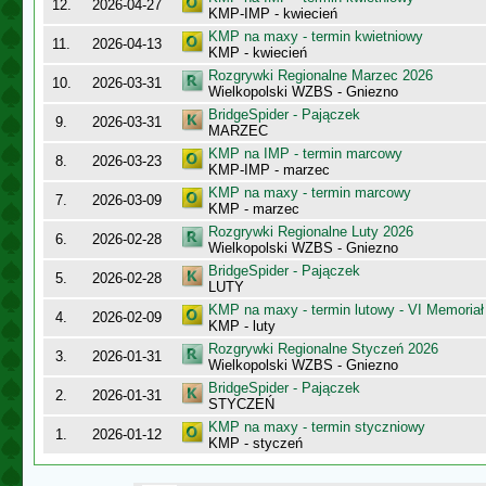
12.
2026-04-27
KMP-IMP - kwiecień
KMP na maxy - termin kwietniowy
11.
2026-04-13
KMP - kwiecień
Rozgrywki Regionalne Marzec 2026
10.
2026-03-31
Wielkopolski WZBS - Gniezno
BridgeSpider - Pajączek
9.
2026-03-31
MARZEC
KMP na IMP - termin marcowy
8.
2026-03-23
KMP-IMP - marzec
KMP na maxy - termin marcowy
7.
2026-03-09
KMP - marzec
Rozgrywki Regionalne Luty 2026
6.
2026-02-28
Wielkopolski WZBS - Gniezno
BridgeSpider - Pajączek
5.
2026-02-28
LUTY
KMP na maxy - termin lutowy - VI Memoriał
4.
2026-02-09
KMP - luty
Rozgrywki Regionalne Styczeń 2026
3.
2026-01-31
Wielkopolski WZBS - Gniezno
BridgeSpider - Pajączek
2.
2026-01-31
STYCZEŃ
KMP na maxy - termin styczniowy
1.
2026-01-12
KMP - styczeń