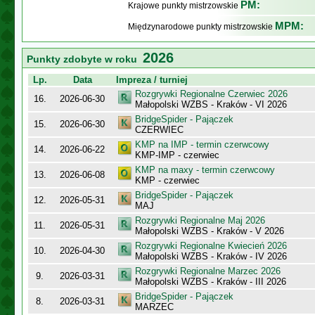
PM:
Krajowe punkty mistrzowskie
MPM:
Międzynarodowe punkty mistrzowskie
2026
Punkty zdobyte w roku
Lp.
Data
Impreza / turniej
Rozgrywki Regionalne Czerwiec 2026
16.
2026-06-30
Małopolski WZBS - Kraków - VI 2026
BridgeSpider - Pajączek
15.
2026-06-30
CZERWIEC
KMP na IMP - termin czerwcowy
14.
2026-06-22
KMP-IMP - czerwiec
KMP na maxy - termin czerwcowy
13.
2026-06-08
KMP - czerwiec
BridgeSpider - Pajączek
12.
2026-05-31
MAJ
Rozgrywki Regionalne Maj 2026
11.
2026-05-31
Małopolski WZBS - Kraków - V 2026
Rozgrywki Regionalne Kwiecień 2026
10.
2026-04-30
Małopolski WZBS - Kraków - IV 2026
Rozgrywki Regionalne Marzec 2026
9.
2026-03-31
Małopolski WZBS - Kraków - III 2026
BridgeSpider - Pajączek
8.
2026-03-31
MARZEC