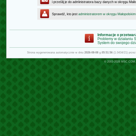
i prześlij je do administratora bazy danych w okręgu Mał
Sprawdź, kto jest
administratorem w okręgu Małopolskim
Informacje o przetwa
Problemy w działaniu
System do swojego dzi
Strona wygenerowana automatycznie w dniu
2026-08-08
g.
05:51:56
(1.0434/21) prze
© 2003-2026
MSC.COM.