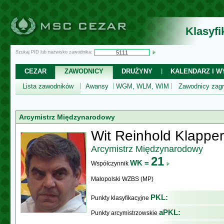
Klasyf
Szukaj PID lub nazwisko zawodnika:
CEZAR
ZAWODNICY
DRUŻYNY
KALENDARZ I WY
Lista zawodników
Awansy
WGM, WLM, WIM
Zawodnicy zagr
Arcymistrz Międzynarodowy
Wit Reinhold Klapper
Arcymistrz Międzynarodowy
21
WK =
Współczynnik
Małopolski WZBS (MP)
PKL:
Punkty klasyfikacyjne
aPKL:
Punkty arcymistrzowskie