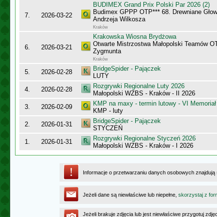
BUDIMEX Grand Prix Polski Par 2026 (2)
Budimex GPPP OTP*** 68. Drewniane Głowy
7.
2026-03-22
Andrzeja Wilkosza
Kraków
Krakowska Wiosna Brydżowa
Otwarte Mistrzostwa Małopolski Teamów O
6.
2026-03-21
Zygmunta
Kraków
BridgeSpider - Pajączek
5.
2026-02-28
LUTY
Rozgrywki Regionalne Luty 2026
4.
2026-02-28
Małopolski WZBS - Kraków - II 2026
KMP na maxy - termin lutowy - VI Memoriał
3.
2026-02-09
KMP - luty
BridgeSpider - Pajączek
2.
2026-01-31
STYCZEŃ
Rozgrywki Regionalne Styczeń 2026
1.
2026-01-31
Małopolski WZBS - Kraków - I 2026
Informacje o przetwarzaniu danych osobowych znajdują
Jeżeli dane są niewłaściwe lub niepełne,
skorzystaj z for
Jeżeli brakuje zdjęcia lub jest niewłaściwe przygotuj zd