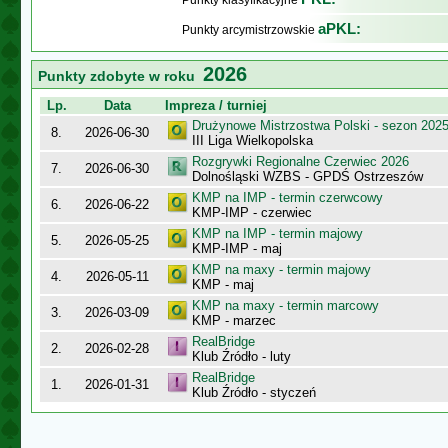
Punkty klasyfikacyjne
aPKL:
Punkty arcymistrzowskie
2026
Punkty zdobyte w roku
Lp.
Data
Impreza / turniej
Drużynowe Mistrzostwa Polski - sezon 202
8.
2026-06-30
III Liga Wielkopolska
Rozgrywki Regionalne Czerwiec 2026
7.
2026-06-30
Dolnośląski WZBS - GPDŚ Ostrzeszów
KMP na IMP - termin czerwcowy
6.
2026-06-22
KMP-IMP - czerwiec
KMP na IMP - termin majowy
5.
2026-05-25
KMP-IMP - maj
KMP na maxy - termin majowy
4.
2026-05-11
KMP - maj
KMP na maxy - termin marcowy
3.
2026-03-09
KMP - marzec
RealBridge
2.
2026-02-28
Klub Źródło - luty
RealBridge
1.
2026-01-31
Klub Źródło - styczeń