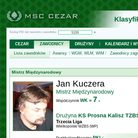
Klasyf
Szukaj PID lub nazwisko zawodnika:
CEZAR
ZAWODNICY
DRUŻYNY
KALENDARZ I WY
Lista zawodników
Awansy
WGM, WLM, WIM
Zawodnicy zagr
Mistrz Międzynarodowy
Jan Kuczera
Mistrz Międzynarodowy
7
WK =
Współczynnik
Drużyna
KS Prosna Kalisz TZB
Trzecia Liga
Wielkopolski WZBS (WP)
PKL: