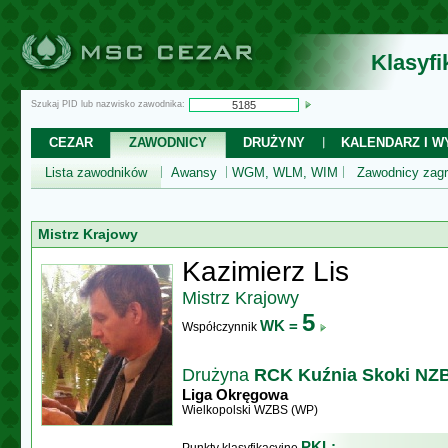
Klasyf
Szukaj PID lub nazwisko zawodnika:
CEZAR
ZAWODNICY
DRUŻYNY
KALENDARZ I WY
Lista zawodników
Awansy
WGM, WLM, WIM
Zawodnicy zagr
Mistrz Krajowy
Kazimierz Lis
Mistrz Krajowy
5
WK =
Współczynnik
Drużyna
RCK Kuźnia Skoki NZ
Liga Okręgowa
Wielkopolski WZBS (WP)
PKL: