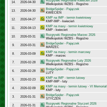
Rozgrywki Regionalne Kwiecień 2026
14.
2026-04-30
Wielkopolski WZBS - Rogoźno
BridgeSpider - Pajączek
13.
2026-04-30
KWIECIEŃ
KMP na IMP - termin kwietniowy
12.
2026-04-27
KMP-IMP - kwiecień
KMP na maxy - termin kwietniowy
11.
2026-04-13
KMP - kwiecień
Rozgrywki Regionalne Marzec 2026
10.
2026-03-31
Wielkopolski WZBS - Rogoźno
BridgeSpider - Pajączek
9.
2026-03-31
MARZEC
KMP na maxy - termin marcowy
8.
2026-03-09
KMP - marzec
Rozgrywki Regionalne Luty 2026
7.
2026-02-28
Wielkopolski WZBS - Rogoźno
BridgeSpider - Pajączek
6.
2026-02-28
LUTY
KMP na IMP - termin lutowy
5.
2026-02-23
KMP-IMP - luty
KMP na maxy - termin lutowy - VI Memoriał
4.
2026-02-09
KMP - luty
BridgeSpider - Pajączek
3.
2026-01-31
STYCZEŃ
Rozgrywki Regionalne Styczeń 2026
2.
2026-01-31