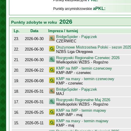
Punkty klasyfikacyjne
aPKL:
Punkty arcymistrzowskie
2026
Punkty zdobyte w roku
Lp.
Data
Impreza / turniej
BridgeSpider - Pajączek
23.
2026-06-30
CZERWIEC
Drużynowe Mistrzostwa Polski - sezon 202
22.
2026-06-30
NZBS Liga Okręgowa
Rozgrywki Regionalne Czerwiec 2026
21.
2026-06-30
Wielkopolski WZBS - Rogoźno
KMP na IMP - termin czerwcowy
20.
2026-06-22
KMP-IMP - czerwiec
KMP na maxy - termin czerwcowy
19.
2026-06-08
KMP - czerwiec
BridgeSpider - Pajączek
18.
2026-05-31
MAJ
Rozgrywki Regionalne Maj 2026
17.
2026-05-31
Wielkopolski WZBS - Rogoźno
KMP na IMP - termin majowy
16.
2026-05-25
KMP-IMP - maj
KMP na maxy - termin majowy
15.
2026-05-11
KMP - maj