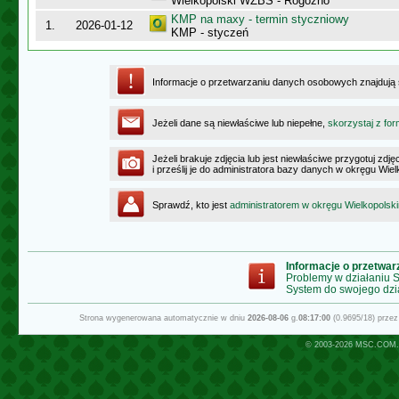
Wielkopolski WZBS - Rogoźno
KMP na maxy - termin styczniowy
1.
2026-01-12
KMP - styczeń
Informacje o przetwarzaniu danych osobowych znajdują
Jeżeli dane są niewłaściwe lub niepełne,
skorzystaj z for
Jeżeli brakuje zdjęcia lub jest niewłaściwe przygotuj zd
i prześlij je do administratora bazy danych w okręgu Wie
Sprawdź, kto jest
administratorem w okręgu Wielkopolsk
Informacje o przetwa
Problemy w działaniu
System do swojego dzi
Strona wygenerowana automatycznie w dniu
2026-08-06
g.
08:17:00
(0.9695/18) prze
© 2003-2026
MSC.COM.