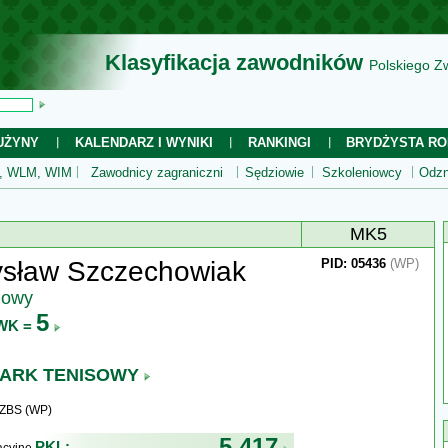
Klasyfikacja zawodników
Polskiego Z
UŻYNY
KALENDARZ I WYNIKI
RANKINGI
BRYDŻYSTA RO
 WLM, WIM
Zawodnicy zagraniczni
Sędziowie
Szkoleniowcy
Odzn
MK5
ysław Szczechowiak
PID: 05436
(WP)
jowy
5
WK =
ARK TENISOWY
WZBS (WP)
5 417
PKL: