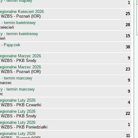
 - termin majowy
1
egionalne Kwiecień 2026
25
i WZBS - Poznań (IOR)
- termin kwietniowy
28
wiecień
 - termin kwietniowy
15
ień
 - Pajączek
38
egionalne Marzec 2026
9
i WZBS - PKB Środy
egionalne Marzec 2026
23
i WZBS - Poznań (IOR)
- termin marcowy
9
marzec
 - termin marcowy
9
ec
egionalne Luty 2026
4
i WZBS - PKB Czwartki
egionalne Luty 2026
22
i WZBS - PKB Środy
egionalne Luty 2026
1
i WZBS - PKB Poniedziałki
egionalne Luty 2026
11