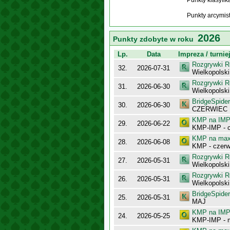
Punkty klasyfi
Punkty arcymis
2026
Punkty zdobyte w roku
Lp.
Data
Impreza / turnie
Rozgrywki R
32.
2026-07-31
Wielkopolsk
Rozgrywki R
31.
2026-06-30
Wielkopolsk
BridgeSpider
30.
2026-06-30
CZERWIEC
KMP na IMP 
29.
2026-06-22
KMP-IMP - c
KMP na maxy
28.
2026-06-08
KMP - czerw
Rozgrywki R
27.
2026-05-31
Wielkopolsk
Rozgrywki R
26.
2026-05-31
Wielkopolsk
BridgeSpider
25.
2026-05-31
MAJ
KMP na IMP 
24.
2026-05-25
KMP-IMP - 