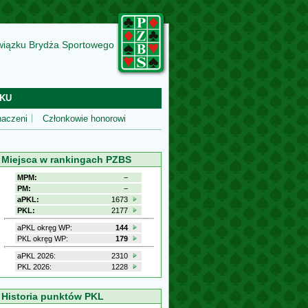
wiązku Brydża Sportowego
KU
aczeni
Członkowie honorowi
Miejsca w rankingach PZBS
MPM:
−
PM:
−
aPKL:
1673
PKL:
2177
aPKL okręg WP:
144
PKL okręg WP:
179
aPKL 2026:
2310
PKL 2026:
1228
Historia punktów PKL