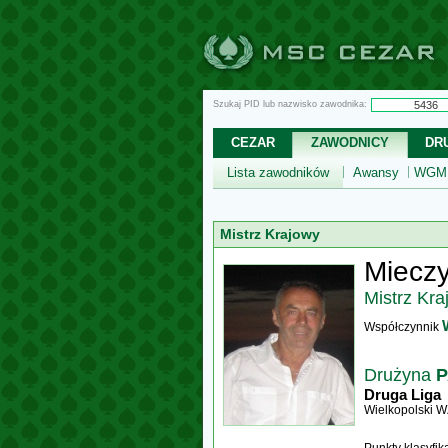
Szukaj PID lub nazwisko zawodnika:
CEZAR
ZAWODNICY
DR
Lista zawodników
Awansy
WGM,
Mistrz Krajowy
Miecz
Mistrz Kra
Współczynnik
Drużyna
P
Druga Liga
Wielkopolski 