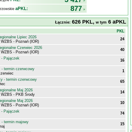
kacyjne
877
aPKL:
trzowskie
626 PKL,
6 aPKL
Łącznie:
w tym
j
PKL
egionalne Lipiec 2026
24
i WZBS - Poznań (IOR)
egionalne Czerwiec 2026
40
i WZBS - Poznań (IOR)
 - Pajączek
16
- termin czerwcowy
1
zerwiec
 - termin czerwcowy
65
iec
egionalne Maj 2026
14
i WZBS - PKB Środy
egionalne Maj 2026
10
i WZBS - Poznań (IOR)
 - Pajączek
74
- termin majowy
15
maj