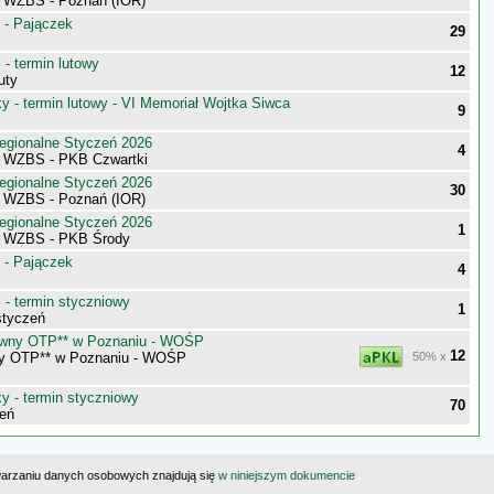
i WZBS - Poznań (IOR)
 - Pajączek
29
- termin lutowy
12
uty
 - termin lutowy - VI Memoriał Wojtka Siwca
9
egionalne Styczeń 2026
4
i WZBS - PKB Czwartki
egionalne Styczeń 2026
30
i WZBS - Poznań (IOR)
egionalne Styczeń 2026
1
i WZBS - PKB Środy
 - Pajączek
4
- termin styczniowy
1
styczeń
tywny OTP** w Poznaniu - WOŚP
12
ny OTP** w Poznaniu - WOŚP
50% x
 - termin styczniowy
70
eń
warzaniu danych osobowych znajdują się
w niniejszym dokumencie