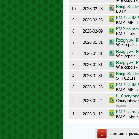
Wielkopolsk
BridgeSpider
10.
2026-02-28
LUTY
KMP na IMP 
9.
2026-02-23
KMP-IMP - l
KMP na maxy
8.
2026-02-09
KMP - luty
Rozgrywki R
7.
2026-01-31
Wielkopolsk
Rozgrywki R
6.
2026-01-31
Wielkopolsk
Rozgrywki R
5.
2026-01-31
Wielkopolsk
BridgeSpider
4.
2026-01-31
STYCZEŃ
KMP na IMP 
3.
2026-01-26
KMP-IMP - 
III Charyta
2.
2026-01-24
Charytatyw
Poznań
KMP na maxy
1.
2026-01-12
KMP - stycz
Informacje o przet