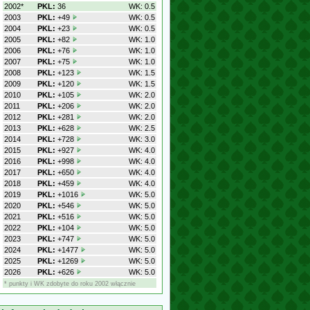
2002*
PKL:
36
WK: 0.5
2003
PKL:
+49
WK: 0.5
2004
PKL:
+23
WK: 0.5
2005
PKL:
+82
WK: 1.0
2006
PKL:
+76
WK: 1.0
2007
PKL:
+75
WK: 1.0
2008
PKL:
+123
WK: 1.5
2009
PKL:
+120
WK: 1.5
2010
PKL:
+105
WK: 2.0
2011
PKL:
+206
WK: 2.0
2012
PKL:
+281
WK: 2.0
2013
PKL:
+628
WK: 2.5
2014
PKL:
+728
WK: 3.0
2015
PKL:
+927
WK: 4.0
2016
PKL:
+998
WK: 4.0
2017
PKL:
+650
WK: 4.0
2018
PKL:
+459
WK: 4.0
2019
PKL:
+1016
WK: 5.0
2020
PKL:
+546
WK: 5.0
2021
PKL:
+516
WK: 5.0
2022
PKL:
+104
WK: 5.0
2023
PKL:
+747
WK: 5.0
2024
PKL:
+1477
WK: 5.0
2025
PKL:
+1269
WK: 5.0
2026
PKL:
+626
WK: 5.0
* punkty i WK zdobyte do roku 2002 włącznie