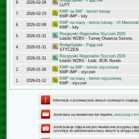
BridgeSpider - Pajączek
8.
2026-02-28
LUTY
KMP na IMP - termin lutowy
7.
2026-02-23
KMP-IMP - luty
KMP na maxy - termin lutowy - VI Memoriał
6.
2026-02-09
KMP - luty
Rozgrywki Regionalne Styczeń 2026
5.
2026-01-31
Łódzki WZBS - Turniej Otwarcia Sezonu
BridgeSpider - Pajączek
4.
2026-01-31
STYCZEŃ
Rozgrywki Regionalne Styczeń 2026
3.
2026-01-31
Łódzki WZBS - Łódź, BOK Rondo
KMP na IMP - termin styczniowy
2.
2026-01-26
KMP-IMP - styczeń
KMP na maxy - termin styczniowy
1.
2026-01-12
KMP - styczeń
Informacje o przetwarzaniu danych osobowych znajdują
Jeżeli dane są niewłaściwe lub niepełne,
skorzystaj z for
Jeżeli brakuje zdjęcia lub jest niewłaściwe przygotuj zd
i prześlij je do administratora bazy danych w okręgu Łód