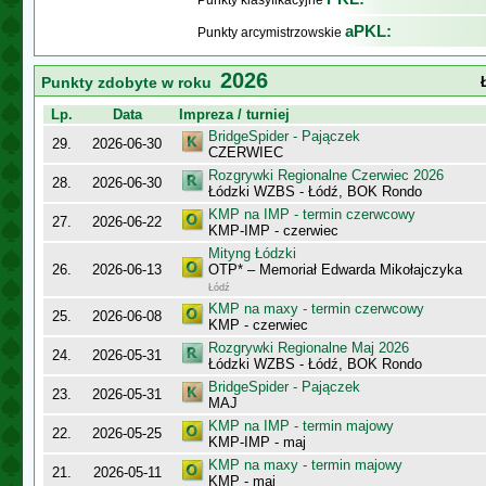
Punkty klasyfikacyjne
aPKL:
Punkty arcymistrzowskie
2026
Punkty zdobyte w roku
Lp.
Data
Impreza / turniej
BridgeSpider - Pajączek
29.
2026-06-30
CZERWIEC
Rozgrywki Regionalne Czerwiec 2026
28.
2026-06-30
Łódzki WZBS - Łódź, BOK Rondo
KMP na IMP - termin czerwcowy
27.
2026-06-22
KMP-IMP - czerwiec
Mityng Łódzki
26.
2026-06-13
OTP* – Memoriał Edwarda Mikołajczyka
Łódź
KMP na maxy - termin czerwcowy
25.
2026-06-08
KMP - czerwiec
Rozgrywki Regionalne Maj 2026
24.
2026-05-31
Łódzki WZBS - Łódź, BOK Rondo
BridgeSpider - Pajączek
23.
2026-05-31
MAJ
KMP na IMP - termin majowy
22.
2026-05-25
KMP-IMP - maj
KMP na maxy - termin majowy
21.
2026-05-11
KMP - maj