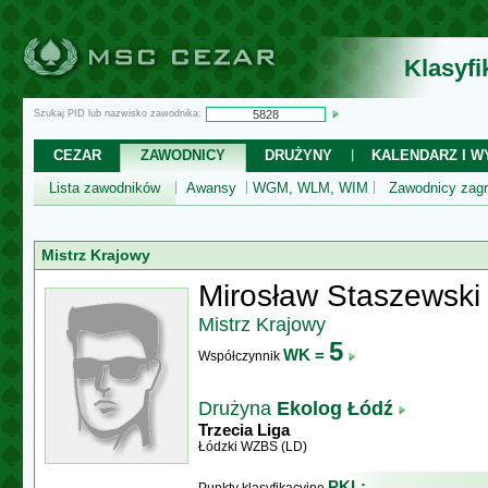
Klasyf
Szukaj PID lub nazwisko zawodnika:
CEZAR
ZAWODNICY
DRUŻYNY
KALENDARZ I WY
Lista zawodników
Awansy
WGM, WLM, WIM
Zawodnicy zagr
Mistrz Krajowy
Mirosław Staszewski
Mistrz Krajowy
5
WK =
Współczynnik
Drużyna
Ekolog Łódź
Trzecia Liga
Łódzki WZBS (LD)
PKL: