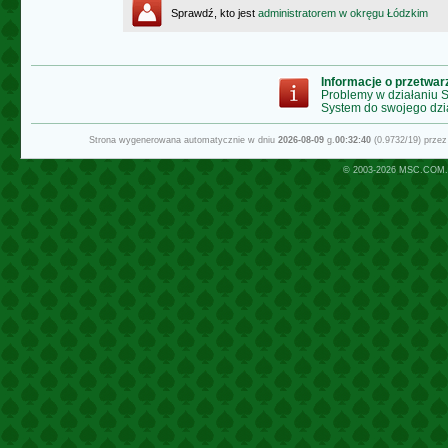
Sprawdź, kto jest
administratorem w okręgu Łódzkim
Informacje o przetwa
Problemy w działaniu
System do swojego dzi
Strona wygenerowana automatycznie w dniu
2026-08-09
g.
00:32:40
(0.9732/19) prze
© 2003-2026
MSC.COM.