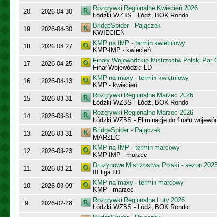
Rozgrywki Regionalne Kwiecień 2026
20.
2026-04-30
Łódzki WZBS - Łódź, BOK Rondo
BridgeSpider - Pajączek
19.
2026-04-30
KWIECIEŃ
KMP na IMP - termin kwietniowy
18.
2026-04-27
KMP-IMP - kwiecień
Finały Wojewódzkie Mistrzostw Polski Par
17.
2026-04-25
Finał Wojewódzki LD
KMP na maxy - termin kwietniowy
16.
2026-04-13
KMP - kwiecień
Rozgrywki Regionalne Marzec 2026
15.
2026-03-31
Łódzki WZBS - Łódź, BOK Rondo
Rozgrywki Regionalne Marzec 2026
14.
2026-03-31
Łódzki WZBS - Eliminacje do finału wojewó
BridgeSpider - Pajączek
13.
2026-03-31
MARZEC
KMP na IMP - termin marcowy
12.
2026-03-23
KMP-IMP - marzec
Drużynowe Mistrzostwa Polski - sezon 202
11.
2026-03-21
III liga LD
KMP na maxy - termin marcowy
10.
2026-03-09
KMP - marzec
Rozgrywki Regionalne Luty 2026
9.
2026-02-28
Łódzki WZBS - Łódź, BOK Rondo