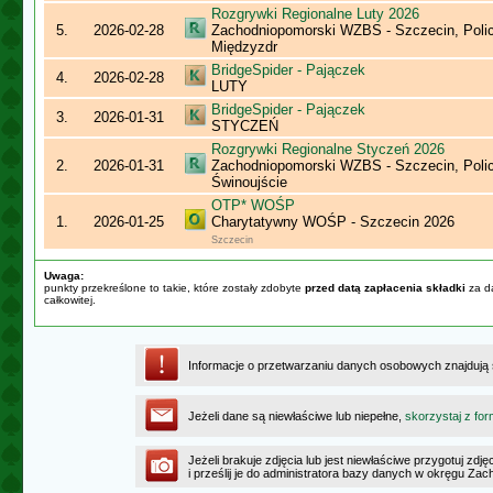
Rozgrywki Regionalne Luty 2026
5.
2026-02-28
Zachodniopomorski WZBS - Szczecin, Polic
Międzyzdr
BridgeSpider - Pajączek
4.
2026-02-28
LUTY
BridgeSpider - Pajączek
3.
2026-01-31
STYCZEŃ
Rozgrywki Regionalne Styczeń 2026
2.
2026-01-31
Zachodniopomorski WZBS - Szczecin, Polic
Świnoujście
OTP* WOŚP
1.
2026-01-25
Charytatywny WOŚP - Szczecin 2026
Szczecin
Uwaga:
punkty przekreślone to takie, które zostały zdobyte
przed datą zapłacenia składki
za da
całkowitej.
Informacje o przetwarzaniu danych osobowych znajdują
Jeżeli dane są niewłaściwe lub niepełne,
skorzystaj z for
Jeżeli brakuje zdjęcia lub jest niewłaściwe przygotuj zd
i prześlij je do administratora bazy danych w okręgu Z