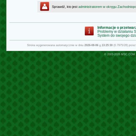
Sprawdź, kto jest
administratorem w okręgu Zachodnio
Informacje o przetwa
Problemy w działaniu
System do swojego dzi
Strona wygenerowana automatycznie w dniu
2026-08-06
g.
13:25:30
(0.7975/28) prze
© 2003-2026
MSC.COM.