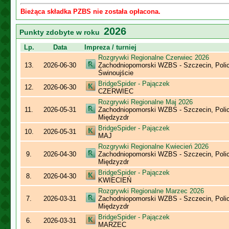
Bieżąca składka PZBS nie została opłacona.
2026
Punkty zdobyte w roku
Lp.
Data
Impreza / turniej
Rozgrywki Regionalne Czerwiec 2026
13.
2026-06-30
Zachodniopomorski WZBS - Szczecin, Polic
Świnoujście
BridgeSpider - Pajączek
12.
2026-06-30
CZERWIEC
Rozgrywki Regionalne Maj 2026
11.
2026-05-31
Zachodniopomorski WZBS - Szczecin, Polic
Międzyzdr
BridgeSpider - Pajączek
10.
2026-05-31
MAJ
Rozgrywki Regionalne Kwiecień 2026
9.
2026-04-30
Zachodniopomorski WZBS - Szczecin, Polic
Międzyzdr
BridgeSpider - Pajączek
8.
2026-04-30
KWIECIEŃ
Rozgrywki Regionalne Marzec 2026
7.
2026-03-31
Zachodniopomorski WZBS - Szczecin, Polic
Międzyzdr
BridgeSpider - Pajączek
6.
2026-03-31
MARZEC