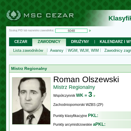
Klasyf
Szukaj PID lub nazwisko zawodnika:
CEZAR
ZAWODNICY
DRUŻYNY
KALENDARZ I WY
Lista zawodników
Awansy
WGM, WLM, WIM
Zawodnicy zagr
Mistrz Regionalny
Roman Olszewski
Mistrz Regionalny
3
WK =
Współczynnik
Zachodniopomorski WZBS (ZP)
PKL:
Punkty klasyfikacyjne
aPKL:
Punkty arcymistrzowskie