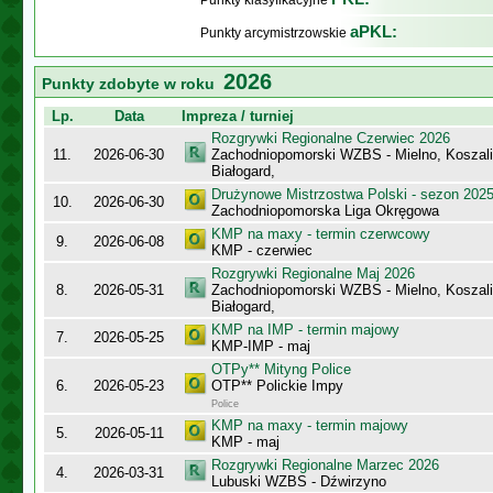
Punkty klasyfikacyjne
aPKL:
Punkty arcymistrzowskie
2026
Punkty zdobyte w roku
Lp.
Data
Impreza / turniej
Rozgrywki Regionalne Czerwiec 2026
11.
2026-06-30
Zachodniopomorski WZBS - Mielno, Koszalin
Białogard,
Drużynowe Mistrzostwa Polski - sezon 202
10.
2026-06-30
Zachodniopomorska Liga Okręgowa
KMP na maxy - termin czerwcowy
9.
2026-06-08
KMP - czerwiec
Rozgrywki Regionalne Maj 2026
8.
2026-05-31
Zachodniopomorski WZBS - Mielno, Koszalin
Białogard,
KMP na IMP - termin majowy
7.
2026-05-25
KMP-IMP - maj
OTPy** Mityng Police
6.
2026-05-23
OTP** Polickie Impy
Police
KMP na maxy - termin majowy
5.
2026-05-11
KMP - maj
Rozgrywki Regionalne Marzec 2026
4.
2026-03-31
Lubuski WZBS - Dźwirzyno