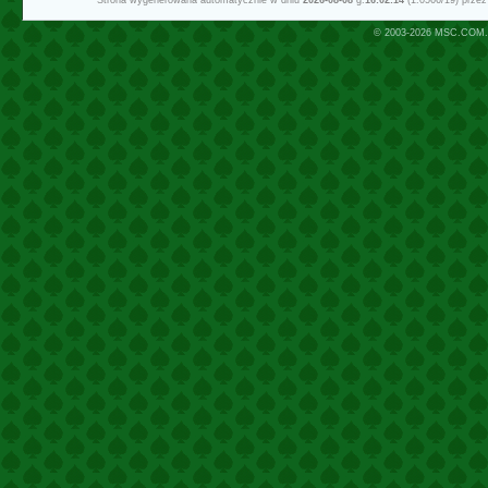
Strona wygenerowana automatycznie w dniu
2026-08-08
g.
16:02:14
(1.0566/19) prze
© 2003-2026
MSC.COM.