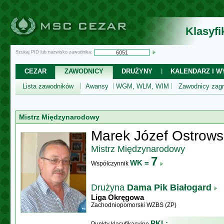
Klasyf
Szukaj PID lub nazwisko zawodnika:
CEZAR
ZAWODNICY
DRUŻYNY
KALENDARZ I WY
Lista zawodników
Awansy
WGM, WLM, WIM
Zawodnicy zagr
Mistrz Międzynarodowy
Marek Józef Ostrows
Mistrz Międzynarodowy
7
WK =
Współczynnik
Drużyna
Dama Pik Białogard
Liga Okręgowa
Zachodniopomorski WZBS (ZP)
PKL: