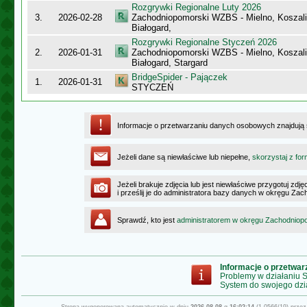
Rozgrywki Regionalne Luty 2026
3.
2026-02-28
Zachodniopomorski WZBS - Mielno, Koszalin
Białogard,
Rozgrywki Regionalne Styczeń 2026
2.
2026-01-31
Zachodniopomorski WZBS - Mielno, Koszalin
Białogard, Stargard
BridgeSpider - Pajączek
1.
2026-01-31
STYCZEŃ
Informacje o przetwarzaniu danych osobowych znajdują
Jeżeli dane są niewłaściwe lub niepełne,
skorzystaj z for
Jeżeli brakuje zdjęcia lub jest niewłaściwe przygotuj zd
i prześlij je do administratora bazy danych w okręgu Z
Sprawdź, kto jest
administratorem w okręgu Zachodnio
Informacje o przetwa
Problemy w działaniu
System do swojego dzi