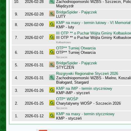
10.
2026-02-28
Zachodniopomorski WZBS - Szczecin, Polic
Międzyzdr
BridgeSpider - Pajączek
9.
2026-02-28
LUTY
KMP na maxy - termin lutowy - VI Memoriał
8.
2026-02-09
KMP - luty
III OTP ** o Puchar Wójta Gminy Kołbasko
7.
2026-02-07
III OTP ** o Puchar Wójta Gminy Kołbasko
Kołbaskowo
OTP** Turniej Otwarcia
6.
2026-01-31
OTP** Turniej Otwarcia
Szczecin
BridgeSpider - Pajączek
5.
2026-01-31
STYCZEŃ
Rozgrywki Regionalne Styczeń 2026
4.
2026-01-31
Zachodniopomorski WZBS - Mielno, Koszalin
Białogard, Stargard
KMP na IMP - termin styczniowy
3.
2026-01-26
KMP-IMP - styczeń
OTP* WOŚP
2.
2026-01-25
Charytatywny WOŚP - Szczecin 2026
Szczecin
KMP na maxy - termin styczniowy
1.
2026-01-12
KMP - styczeń