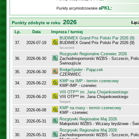
aPKL:
Punkty arcymistrzowskie
2026
Punkty zdobyte w roku
Łąc
Lp.
Data
Impreza / turniej
BUDIMEX Grand Prix Polski Par 2026 (9)
37.
2026-07-19
BUDIMEX Grand Prix Polski Par 2026 (9)
Szczecinek
Rozgrywki Regionalne Czerwiec 2026
36.
2026-06-30
Zachodniopomorski WZBS - Szczecin, Polic
Świnoujście
BridgeSpider - Pajączek
35.
2026-06-30
CZERWIEC
KMP na IMP - termin czerwcowy
34.
2026-06-22
KMP-IMP - czerwiec
VIII OTP** im. Jana Chojankowskiego
33.
2026-06-20
VIII OTP** im. Jana Chojankowskiego
Stargard
KMP na maxy - termin czerwcowy
32.
2026-06-08
KMP - czerwiec
Rozgrywki Regionalne Maj 2026
31.
2026-05-31
Małopolski WZBS - Wczasy brydżowe - Świ
Rozgrywki Regionalne Maj 2026
30.
2026-05-31
Zachodniopomorski WZBS - Szczecin, Polic