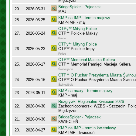
Międzyzdr
BridgeSpider - Pajączek
29.
2026-05-31
MAJ
KMP na IMP - termin majowy
28.
2026-05-25
KMP-IMP - maj
OTPy** Mityng Police
27.
2026-05-24
OTP** Polickie Maksy
Police
OTPy** Mityng Police
26.
2026-05-23
OTP** Polickie Impy
Police
OTP** Memoriał Macieja Kellera
25.
2026-05-17
OTP** Memoriał Pamięci Macieja Kellera
Świnoujście
OTP** O Puchar Prezydenta Miasta Świnou
24.
2026-05-16
OTP** O Puchar Prezydenta Miasta Świnou
Świnoujście
KMP na maxy - termin majowy
23.
2026-05-11
KMP - maj
Rozgrywki Regionalne Kwiecień 2026
22.
2026-04-30
Zachodniopomorski WZBS - Szczecin, Polic
Międzyzdr
BridgeSpider - Pajączek
21.
2026-04-30
KWIECIEŃ
KMP na IMP - termin kwietniowy
20.
2026-04-27
KMP-IMP - kwiecień