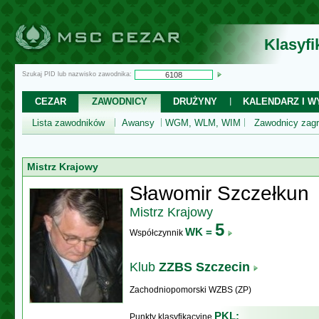
Klasyf
Szukaj PID lub nazwisko zawodnika:
CEZAR
ZAWODNICY
DRUŻYNY
KALENDARZ I WY
Lista zawodników
Awansy
WGM, WLM, WIM
Zawodnicy zagr
Mistrz Krajowy
Sławomir Szczełkun
Mistrz Krajowy
5
WK =
Współczynnik
Klub
ZZBS Szczecin
Zachodniopomorski WZBS (ZP)
PKL:
Punkty klasyfikacyjne