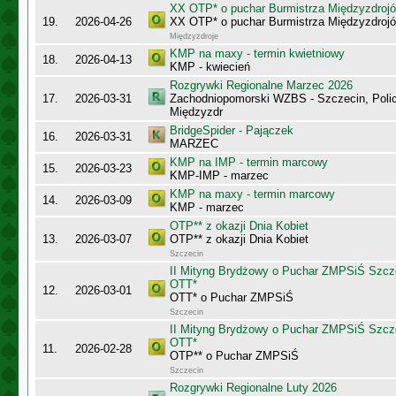
XX OTP* o puchar Burmistrza Międzyzdroj
19.
2026-04-26
XX OTP* o puchar Burmistrza Międzyzdroj
Międzyzdroje
KMP na maxy - termin kwietniowy
18.
2026-04-13
KMP - kwiecień
Rozgrywki Regionalne Marzec 2026
17.
2026-03-31
Zachodniopomorski WZBS - Szczecin, Polic
Międzyzdr
BridgeSpider - Pajączek
16.
2026-03-31
MARZEC
KMP na IMP - termin marcowy
15.
2026-03-23
KMP-IMP - marzec
KMP na maxy - termin marcowy
14.
2026-03-09
KMP - marzec
OTP** z okazji Dnia Kobiet
13.
2026-03-07
OTP** z okazji Dnia Kobiet
Szczecin
II Mityng Brydżowy o Puchar ZMPSiŚ Szcze
OTT*
12.
2026-03-01
OTT* o Puchar ZMPSiŚ
Szczecin
II Mityng Brydżowy o Puchar ZMPSiŚ Szcze
OTT*
11.
2026-02-28
OTP** o Puchar ZMPSiŚ
Szczecin
Rozgrywki Regionalne Luty 2026