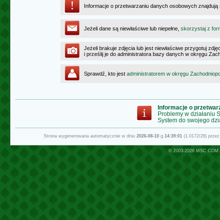
Informacje o przetwarzaniu danych osobowych znajdują
Jeżeli dane są niewłaściwe lub niepełne,
skorzystaj z for
Jeżeli brakuje zdjęcia lub jest niewłaściwe przygotuj zd
i prześlij je do administratora bazy danych w okręgu Z
Sprawdź, kto jest
administratorem w okręgu Zachodnio
Informacje o przetwa
Problemy w działaniu
System do swojego dzi
Strona wygenerowana automatycznie w dniu
2026-08-10
g.
14:39:01
(1.0172/28) prze
© 2003-2026
MSC.COM.