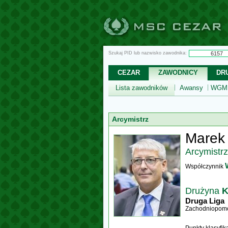
Szukaj PID lub nazwisko zawodnika:
CEZAR
ZAWODNICY
DR
Lista zawodników
Awansy
WGM,
Arcymistrz
Marek
Arcymistrz
Współczynnik
Drużyna
K
Druga Liga
Zachodniopomo