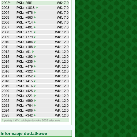
2002*
PKL:
2681
WK: 7.0
2003
PKL:
+1018
WK: 7.0
2004
PKL:
+676
WK: 7.0
2005
PKL:
+663
WK: 7.0
2006
PKL:
+714
WK: 7.0
2007
PKL:
+491
WK: 7.0
2008
PKL:
+771
WK: 12.0
2009
PKL:
+779
WK: 12.0
2010
PKL:
+484
WK: 12.0
2011
PKL:
+188
WK: 12.0
2012
PKL:
+91
WK: 12.0
2013
PKL:
+192
WK: 12.0
2014
PKL:
+235
WK: 12.0
2015
PKL:
+479
WK: 12.0
2016
PKL:
+322
WK: 12.0
2017
PKL:
+352
WK: 12.0
2018
PKL:
+415
WK: 12.0
2019
PKL:
+616
WK: 12.0
2020
PKL:
+425
WK: 12.0
2021
PKL:
+221
WK: 12.0
2022
PKL:
+990
WK: 12.0
2023
PKL:
+764
WK: 12.0
2024
PKL:
+606
WK: 12.0
2025
PKL:
+342
WK: 12.0
* punkty i WK zdobyte do roku 2002 włącznie
Informacje dodatkowe