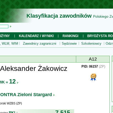
Klasyfikacja zawodników
Polskiego Z
UŻYNY
KALENDARZ I WYNIKI
RANKINGI
BRYDŻYSTA RO
 WLM, WIM
Zawodnicy zagraniczni
Sędziowie
Szkoleniowcy
Odzn
A12
 Aleksander Żakowicz
PID: 06157
(ZP)
12
WK =
ONTRA Zieloni Stargard
rski WZBS (ZP)
7 515
PKL: