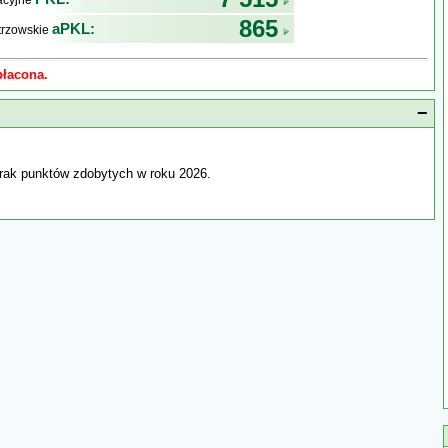
kacyjne
865
aPKL:
trzowskie
płacona.
−
rak punktów zdobytych w roku 2026.