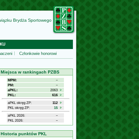
wiązku Brydża Sportowego
KU
aczeni
Członkowie honorowi
Miejsca w rankingach PZBS
MPM:
−
PM:
−
aPKL:
2063
PKL:
616
aPKL okręg ZP:
112
PKL okręg ZP:
15
aPKL 2026:
−
PKL 2026:
−
Historia punktów PKL