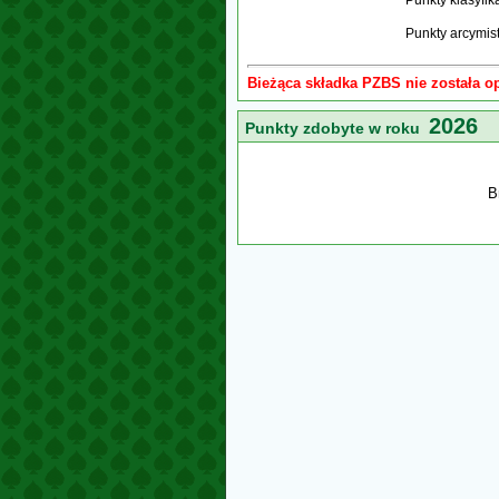
Punkty klasyfi
Punkty arcymis
Bieżąca składka PZBS nie została o
2026
Punkty zdobyte w roku
B